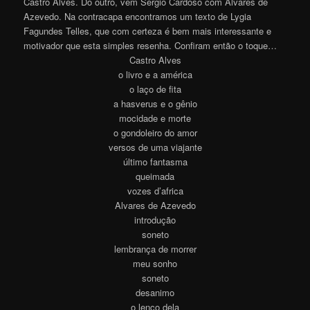
Castro Alves. Do outro, vem Sérgio Cardoso com Alvares de
Azevedo. Na contracapa encontramos um texto de Lygia
Fagundes Telles, que com certeza é bem mais interessante e
motivador que esta simples resenha. Confiram então o toque…
Castro Alves
o livro e a américa
o laço de fita
a hasverus e o gênio
mocidade e morte
o gondoleiro do amor
versos de uma viajante
último fantasma
queimada
vozes d’africa
Alvares de Azevedo
introdução
soneto
lembrança de morrer
meu sonho
soneto
desanimo
o lenço dela