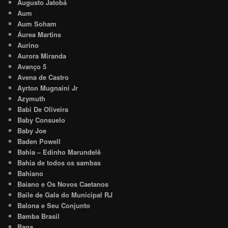
Augusto Jatobá
Aum
Aum Soham
Áurea Martins
Aurino
Aurora Miranda
Avanço 5
Avena de Castro
Ayrton Mugnaini Jr
Azymuth
Babi De Oliveira
Baby Consuelo
Baby Joe
Baden Powell
Bahia – Edinho Marundelê
Bahia de todos os sambas
Bahiano
Baiano e Os Novos Caetanos
Baile de Gala do Municipal RJ
Balona e Seu Conjunto
Bamba Brasil
Bana