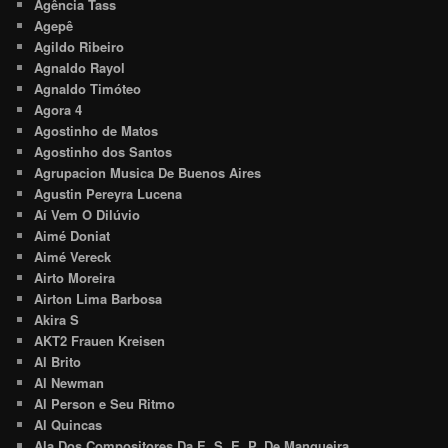
Agência Tass
Agepê
Agildo Ribeiro
Agnaldo Rayol
Agnaldo Timóteo
Agora 4
Agostinho de Matos
Agostinho dos Santos
Agrupacion Musica De Buenos Aires
Agustin Pereyra Lucena
Aí Vem O Dilúvio
Aimé Doniat
Aimé Vereck
Airto Moreira
Airton Lima Barbosa
Akira S
AKT2 Frauen Kreisen
Al Brito
Al Newman
Al Person e Seu Ritmo
Al Quincas
Ala Dos Compositores Da E. S. E. P. De Mangueira