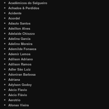
Acadêmicos do Salgueiro
Achados & Perdidos
Acidente
Acordel
Adauto Santos
Adeilton Alves
Adelaide Chiozzo
Adelina Garcia
Adelino Moreira
Ademilde Fonseca
Ademir Lemos
Adilson Adriano
Adilson Ramos
Adler São Luiz
Adoniran Barbosa
Adriana
Adylson Godoy
Aécio Flavio
Aécio Flávio
Aerotrio
Afonso Vieira