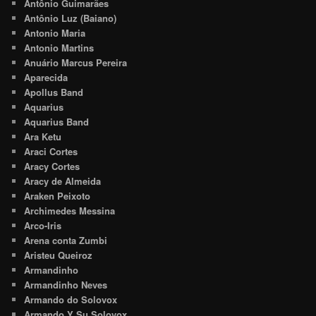
Antônio Guimarães
Antônio Luz (Baiano)
Antonio Maria
Antonio Martins
Anuário Marcus Pereira
Aparecida
Apollus Band
Aquarius
Aquarius Band
Ara Ketu
Araci Cortes
Aracy Cortes
Aracy de Almeida
Araken Peixoto
Archimedes Messina
Arco-Iris
Arena conta Zumbi
Aristeu Queiroz
Armandinho
Armandinho Neves
Armando do Solovox
Armando Y Su Solovox