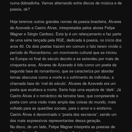
numa dobradinha. Vamos alternando entre discos de música e de
poesia, ok?
Hoje teremos outros grandes nomes da poesia brasileira, Alvares
de Azevedo e Castro Alves, interpretados pelos atores Felipe
Wagner e Sérgio Cardoso. Este lp é um relançamento e faz parte
de uma série lançada pela RGE, dedicada à poesia, no início dos
anos 60. Os dois poetas trazem em comum o fato terem vivido o
período do Romantismo, um movimento cultural que se iniciou
na Europa no final do século dezoito e se estendeu por mais de
cinquenta anos. Alvares de Azevedo é tido como um poeta da
segunda fase do romantismo, que se caracteriza por abordar
temas obscuros como a morte e o sofrimento do individuo, a
chamada fase do ‘mal do século’. Alvares de Azevedo era um
poeta que exaltava a morte. Seria hoje uma espécie de ‘dark’. Já
Castro Alves é o romântico da terceira fase, que compreende o
poeta com uma visão mais ampla das coisas do mundo, mais
voltado para as questões sociais, para o amor e o erotismo.
Castro Alves é denominado o “poeta dos escravos”, sendo um
dos mais expressivos representantes dessa geração.
No disco, de um lado, Felipe Wagner interpreta as poesias de