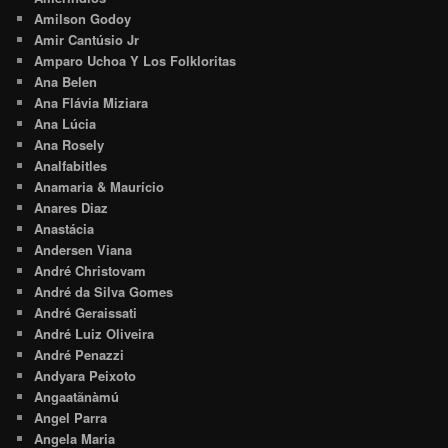
Amilson Godoy
Amir Cantúsio Jr
Amparo Uchoa Y Los Folkloritas
Ana Belen
Ana Flávia Miziara
Ana Lúcia
Ana Rosely
Analfabitles
Anamaria & Maurício
Anares Diaz
Anastácia
Andersen Viana
André Christovam
André da Silva Gomes
André Geraissati
André Luiz Oliveira
André Penazzi
Andyara Peixoto
Angaatãnàmú
Angel Parra
Angela Maria