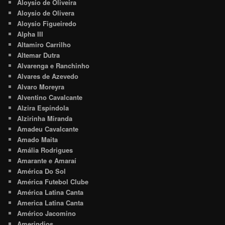
Aloysio de Oliveira
Aloysio de Olivera
Aloysio Figueiredo
Alpha III
Altamiro Carrilho
Altemar Dutra
Alvarenga e Ranchinho
Alvares de Azevedo
Alvaro Moreyra
Alventino Cavalcante
Alzira Espíndola
Alzirinha Miranda
Amadeu Cavalcante
Amado Maita
Amália Rodrigues
Amarante e Amaraí
América Do Sol
América Futebol Clube
América Latina Canta
America Latina Canta
Américo Jacomino
Amerindios