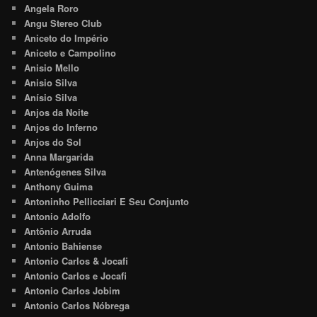
Angela Roro
Angu Stereo Club
Aniceto do Império
Aniceto e Campolino
Anisio Mello
Anisio Silva
Anísio Silva
Anjos da Noite
Anjos do Inferno
Anjos do Sol
Anna Margarida
Antenógenes Silva
Anthony Guima
Antoninho Pellicciari E Seu Conjunto
Antonio Adolfo
Antônio Arruda
Antonio Bahiense
Antonio Carlos & Jocafi
Antonio Carlos e Jocafi
Antonio Carlos Jobim
Antonio Carlos Nóbrega