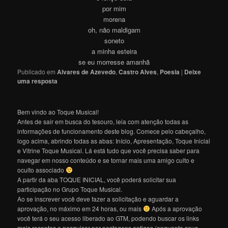
por mim
morena
oh, não maldigam
soneto
a minha esteira
se eu morresse amanhã
Publicado em
Alvares de Azevedo
,
Castro Alves
,
Poesia
|
Deixe
uma resposta
Bem vindo ao Toque Musical!
Antes de sair em busca do tesouro, leia com atenção todas as
informações de funcionamento deste blog. Comece pelo cabeçalho,
logo acima, abrindo todas as abas: Início, Apresentação, Toque Inicial
e Vitrine Toque Musical. Lá está tudo que você precisa saber para
navegar em nosso conteúdo e se tornar mais uma amigo culto e
oculto associado
A partir da aba TOQUE INICIAL, você poderá solicitar sua
participação no Grupo Toque Musical.
Ao se inscrever você deve fazer a solicitação e aguardar a
aprovação, no máximo em 24 horas, ou mais
Após a aprovação
você terá o seu acesso liberado ao GTM, podendo buscar os links
mais recentes e pesquisar por postagens antigas (enquanto seus