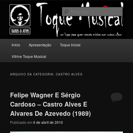
Pular
Pular
Um lugar para quem escuta música com outros olhos.
para
para
Pesqu
o
o
conteúdo
conteúdo
Toque Musical
principal
secundário
Menu
Início
Apresentação
Toque Inicial
principal
Vitrine Toque Musical
ARQUIVO DA CATEGORIA:
CASTRO ALVES
Felipe Wagner E Sérgio
Cardoso – Castro Alves E
Alvares De Azevedo (1989)
Publicado em
6 de abril de 2010