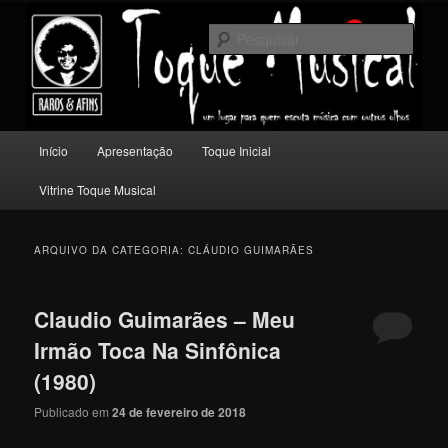
Pular
Pular
Um lugar para quem escuta música com outros olhos.
para
para
Pesqu
o
o
conteúdo
conteúdo
Toque Musical
principal
secundário
Menu
Início
Apresentação
Toque Inicial
principal
Vitrine Toque Musical
ARQUIVO DA CATEGORIA:
CLÁUDIO GUIMARÃES
Claudio Guimarães – Meu
Irmão Toca Na Sinfônica
(1980)
Publicado em
24 de fevereiro de 2018