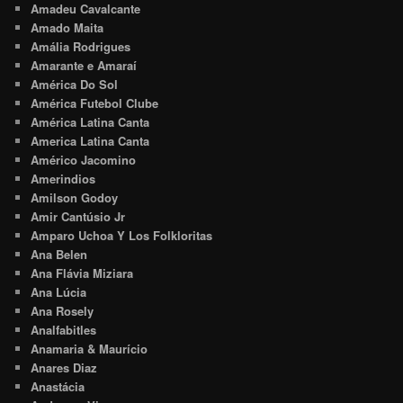
Amadeu Cavalcante
Amado Maita
Amália Rodrigues
Amarante e Amaraí
América Do Sol
América Futebol Clube
América Latina Canta
America Latina Canta
Américo Jacomino
Amerindios
Amilson Godoy
Amir Cantúsio Jr
Amparo Uchoa Y Los Folkloritas
Ana Belen
Ana Flávia Miziara
Ana Lúcia
Ana Rosely
Analfabitles
Anamaria & Maurício
Anares Diaz
Anastácia