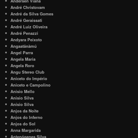
Andersen Viana
André Christovam
André da Silva Gomes
André Geraissati
André Luiz Oliveira
André Penazzi
Andyara Peixoto
Angaatãnàmú
Angel Parra
Angela Maria
Angela Roro
Angu Stereo Club
Aniceto do Império
Aniceto e Campolino
Anisio Mello
Anisio Silva
Anísio Silva
Anjos da Noite
Anjos do Inferno
Anjos do Sol
Anna Margarida
Antenógenes Silva