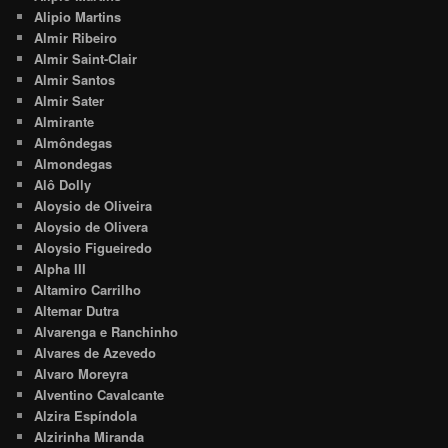
Alipio Martins
Almir Ribeiro
Almir Saint-Clair
Almir Santos
Almir Sater
Almirante
Almôndegas
Almondegas
Alô Dolly
Aloysio de Oliveira
Aloysio de Olivera
Aloysio Figueiredo
Alpha III
Altamiro Carrilho
Altemar Dutra
Alvarenga e Ranchinho
Alvares de Azevedo
Alvaro Moreyra
Alventino Cavalcante
Alzira Espíndola
Alzirinha Miranda