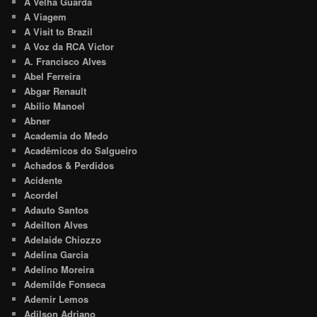
A Velha Guarda
A Viagem
A Visit to Brazil
A Voz da RCA Victor
A. Francisco Alves
Abel Ferreira
Abgar Renault
Abílio Manoel
Abner
Academia do Medo
Acadêmicos do Salgueiro
Achados & Perdidos
Acidente
Acordel
Adauto Santos
Adeilton Alves
Adelaide Chiozzo
Adelina Garcia
Adelino Moreira
Ademilde Fonseca
Ademir Lemos
Adilson Adriano