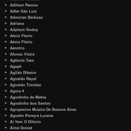
Adilson Ramos
Adler São Luiz
Adoniran Barbosa
Adriana
Adylson Godoy
Aécio Flavio
Aécio Flávio
Aerotrio
Afonso Vieira
Agência Tass
Agepê
Agildo Ribeiro
Agnaldo Rayol
Agnaldo Timóteo
Agora 4
Agostinho de Matos
Agostinho dos Santos
Agrupacion Musica De Buenos Aires
Agustin Pereyra Lucena
Aí Vem O Dilúvio
Aimé Doniat