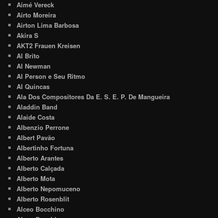
Aimé Vereck
Airto Moreira
Airton Lima Barbosa
Akira S
AKT2 Frauen Kreisen
Al Brito
Al Newman
Al Person e Seu Ritmo
Al Quincas
Ala Dos Compositores Da E. S. E. P. De Mangueira
Aladdin Band
Alaide Costa
Albenzio Perrone
Albert Pavão
Albertinho Fortuna
Alberto Arantes
Alberto Calçada
Alberto Mota
Alberto Nepomuceno
Alberto Rosenblit
Alceo Bocchino