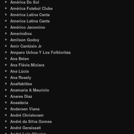
América Do Sol
América Futebol Clube
América Latina Canta
America Latina Canta
Américo Jacomino
Amerindios
Amilson Godoy
Amir Cantúsio Jr
Amparo Uchoa Y Los Folkloritas
Ana Belen
Ana Flávia Miziara
Ana Lúcia
Ana Rosely
Analfabitles
Anamaria & Maurício
Anares Diaz
Anastácia
Andersen Viana
André Christovam
André da Silva Gomes
André Geraissati
André Luiz Oliveira