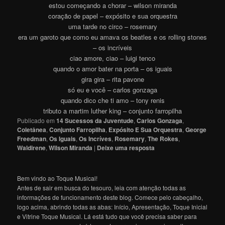
estou começando a chorar – wilson miranda
coração de papel – expósito e sua orquestra
uma tarde no circo – rosemary
era um garoto que como eu amava os beatles e os rolling stones
– os incríveis
ciao amore, ciao – luigi tenco
quando o amor bater na porta – os iguais
gira gira – rita pavone
só eu e você – carlos gonzaga
quando dico che ti amo – tony renis
tributo a martim luther king – conjunto farropilha
Publicado em
14 Sucessos da Juventude
,
Carlos Gonzaga
,
Coletânea
,
Conjunto Farropilha
,
Expósito E Sua Orquestra
,
George
Freedman
,
Os Iguais
,
Os Incríves
,
Rosemary
,
The Rokes
,
Waldirene
,
Wilson Miranda
|
Deixe uma resposta
Bem vindo ao Toque Musical!
Antes de sair em busca do tesouro, leia com atenção todas as
informações de funcionamento deste blog. Comece pelo cabeçalho,
logo acima, abrindo todas as abas: Início, Apresentação, Toque Inicial
e Vitrine Toque Musical. Lá está tudo que você precisa saber para