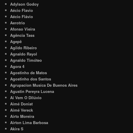
Adylson Godoy
Aécio Flavio
Aécio Flávio
Aerotrio
Afonso Vieira
Agência Tass
Agepê
Agildo Ribeiro
Agnaldo Rayol
Agnaldo Timóteo
Agora 4
Agostinho de Matos
Agostinho dos Santos
Agrupacion Musica De Buenos Aires
Agustin Pereyra Lucena
Aí Vem O Dilúvio
Aimé Doniat
Aimé Vereck
Airto Moreira
Airton Lima Barbosa
Akira S