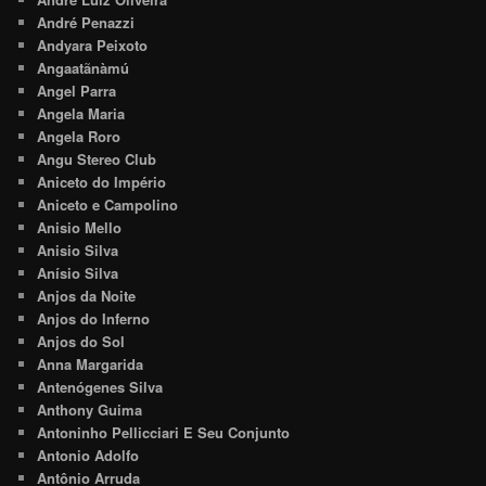
André Penazzi
Andyara Peixoto
Angaatãnàmú
Angel Parra
Angela Maria
Angela Roro
Angu Stereo Club
Aniceto do Império
Aniceto e Campolino
Anisio Mello
Anisio Silva
Anísio Silva
Anjos da Noite
Anjos do Inferno
Anjos do Sol
Anna Margarida
Antenógenes Silva
Anthony Guima
Antoninho Pellicciari E Seu Conjunto
Antonio Adolfo
Antônio Arruda