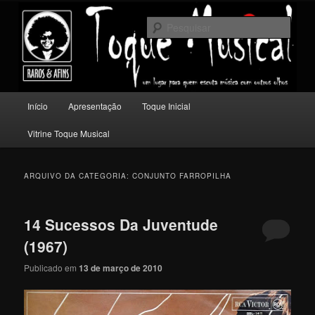
Pular
Pular
Um lugar para quem escuta música com outros olhos.
para
para
Pesqu
o
o
conteúdo
conteúdo
Toque Musical
principal
secundário
Menu
Início
Apresentação
Toque Inicial
principal
Vitrine Toque Musical
ARQUIVO DA CATEGORIA:
CONJUNTO FARROPILHA
14 Sucessos Da Juventude
(1967)
Publicado em
13 de março de 2010