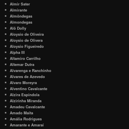
Almir Sater
Almirante
Almôndegas
Almondegas
Alô Dolly
Aloysio de Oliveira
Aloysio de Olivera
Aloysio Figueiredo
Alpha III
Altamiro Carrilho
Altemar Dutra
Alvarenga e Ranchinho
Alvares de Azevedo
Alvaro Moreyra
Alventino Cavalcante
Alzira Espíndola
Alzirinha Miranda
Amadeu Cavalcante
Amado Maita
Amália Rodrigues
Amarante e Amaraí