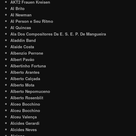
AKT2 Frauen Kreisen
Al Brito
Al Newman
Al Person e Seu Ritmo
Al Quincas
Ala Dos Compositores Da E. S. E. P. De Mangueira
Aladdin Band
Alaide Costa
Albenzio Perrone
Albert Pavão
Albertinho Fortuna
Alberto Arantes
Alberto Calçada
Alberto Mota
Alberto Nepomuceno
Alberto Rosenblit
Alceo Bocchino
Alceu Bocchino
Alceu Valença
Alcides Gerardi
Alcides Neves
Alcione