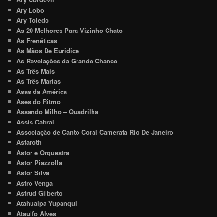
Ary Lobo
Ary Toledo
As 20 Melhores Para Vizinho Chato
As Frenéticas
As Mãos De Euridice
As Revelações da Grande Chance
As Três Mais
As Três Marias
Asas da América
Ases do Ritmo
Assando Milho – Quadrilha
Assis Cabral
Associação de Canto Coral Camerata Rio De Janeiro
Astaroth
Astor e Orquestra
Astor Piazzolla
Astor Silva
Astro Venga
Astrud Gilberto
Atahualpa Yupanqui
Ataulfo Alves