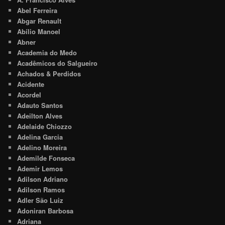
Abel Ferreira
Abgar Renault
Abílio Manoel
Abner
Academia do Medo
Acadêmicos do Salgueiro
Achados & Perdidos
Acidente
Acordel
Adauto Santos
Adeilton Alves
Adelaide Chiozzo
Adelina Garcia
Adelino Moreira
Ademilde Fonseca
Ademir Lemos
Adilson Adriano
Adilson Ramos
Adler São Luiz
Adoniran Barbosa
Adriana