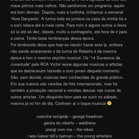
meus primos mais velhos. Não perdíamos um programa, aquilo
era bom demais. Depois, mais a noitinha, tínhamos a semanal
‘Hora Dançante’. A turma toda se juntava na casa da minha tia e
o som rolava até a meia noite. Para mim e alguns outros a festa
só ia até as dez, depois, muito a contragosto, era hora de ir para
a cama. Tenho boas lembranças dessa época.
Foi lembrando disso que hoje eu resolvi trazer este lp, embora
não sendo exatamente o da turma do Roberto é da mesma
época e tem o mesmo espírito musical. Os “14 Sucessos da
Juventude” pela RCA Victor reúne algumas músicas e artistas
que se destacavam fazendo o som jovem daquele momento.
São, sem dúvida, músicas bem conhecidas do grande público.
Em sua maioria são versões de hits internacionais, mas há
também a produção nacional e versões dessas nas vozes de
outros artistas. Um disquinho bom para se ouvir no sábado,
mesmo já no fim do dia. Confiram aí o toque musical
coisinha estúpida – george freedman
garota do roberto – waldirene
piangi com me – the rokes
i was kaiser bill’s batman – the young whistlers