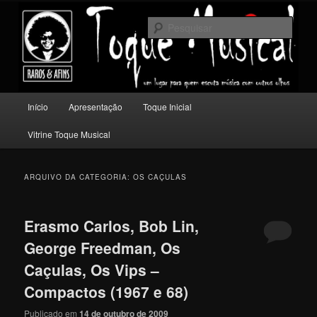
Pular
Pular
Um lugar para quem escuta música com outros olhos.
para
para
Pesqu
o
o
conteúdo
conteúdo
Toque Musical
principal
secundário
Menu
Início
Apresentação
Toque Inicial
principal
Vitrine Toque Musical
ARQUIVO DA CATEGORIA:
OS CAÇULAS
Erasmo Carlos, Bob Lin,
George Freedman, Os
Caçulas, Os Vips –
Compactos (1967 e 68)
Publicado em
14 de outubro de 2009