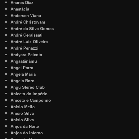
Anares Diaz
Anastácia
Andersen Viana
André Christovam
André da Silva Gomes
André Geraissati
André Luiz Oliveira
André Penazzi
Andyara Peixoto
Angaatãnàmú
Angel Parra
Angela Maria
Angela Roro
Angu Stereo Club
Aniceto do Império
Aniceto e Campolino
Anisio Mello
Anisio Silva
Anísio Silva
Anjos da Noite
Anjos do Inferno