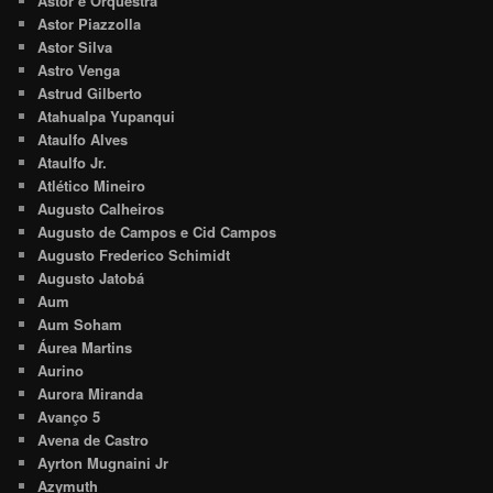
Astor e Orquestra
Astor Piazzolla
Astor Silva
Astro Venga
Astrud Gilberto
Atahualpa Yupanqui
Ataulfo Alves
Ataulfo Jr.
Atlético Mineiro
Augusto Calheiros
Augusto de Campos e Cid Campos
Augusto Frederico Schimidt
Augusto Jatobá
Aum
Aum Soham
Áurea Martins
Aurino
Aurora Miranda
Avanço 5
Avena de Castro
Ayrton Mugnaini Jr
Azymuth