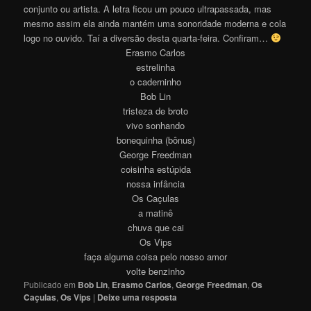
conjunto ou artista. A letra ficou um pouco ultrapassada, mas
mesmo assim ela ainda mantém uma sonoridade moderna e cola
logo no ouvido. Taí a diversão desta quarta-feira. Confiram…
Erasmo Carlos
estrelinha
o caderninho
Bob Lin
tristeza de broto
vivo sonhando
bonequinha (bônus)
George Freedman
coisinha estúpida
nossa infância
Os Caçulas
a matinê
chuva que cai
Os Vips
faça alguma coisa pelo nosso amor
volte benzinho
Publicado em
Bob Lin
,
Erasmo Carlos
,
George Freedman
,
Os
Caçulas
,
Os Vips
|
Deixe uma resposta