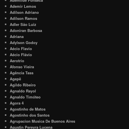
Ademilde Fonseca
Ademir Lemos
Adilson Adriano
Adilson Ramos
Adler São Luiz
Adoniran Barbosa
Adriana
Adylson Godoy
Aécio Flavio
Aécio Flávio
Aerotrio
Afonso Vieira
Agência Tass
Agepê
Agildo Ribeiro
Agnaldo Rayol
Agnaldo Timóteo
Agora 4
Agostinho de Matos
Agostinho dos Santos
Agrupacion Musica De Buenos Aires
Agustin Pereyra Lucena