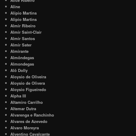
Alice Ribeiro
Aline
Alípio Martins
Alipio Martins
Almir Ribeiro
Almir Saint-Clair
Almir Santos
Almir Sater
Almirante
Almôndegas
Almondegas
Alô Dolly
Aloysio de Oliveira
Aloysio de Olivera
Aloysio Figueiredo
Alpha III
Altamiro Carrilho
Altemar Dutra
Alvarenga e Ranchinho
Alvares de Azevedo
Alvaro Moreyra
Alventino Cavalcante