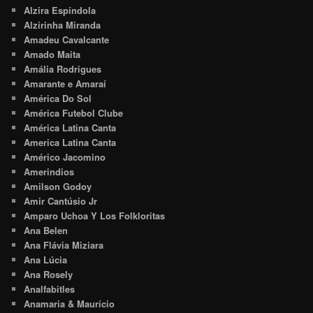
Alzira Espíndola
Alzirinha Miranda
Amadeu Cavalcante
Amado Maita
Amália Rodrigues
Amarante e Amaraí
América Do Sol
América Futebol Clube
América Latina Canta
America Latina Canta
Américo Jacomino
Amerindios
Amilson Godoy
Amir Cantúsio Jr
Amparo Uchoa Y Los Folkloritas
Ana Belen
Ana Flávia Miziara
Ana Lúcia
Ana Rosely
Analfabitles
Anamaria & Maurício