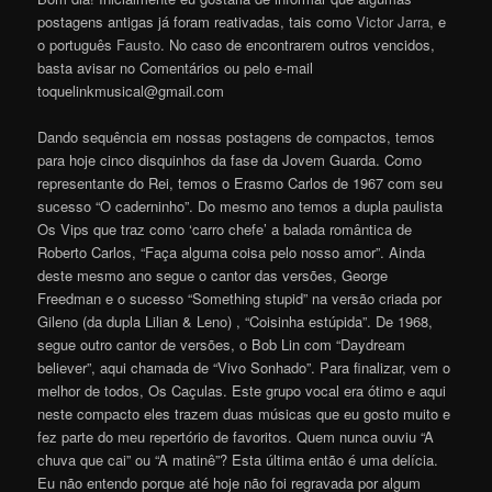
postagens antigas já foram reativadas, tais como
Victor Jarra
, e
o português
Fausto
. No caso de encontrarem outros vencidos,
basta avisar no Comentários ou pelo e-mail
toquelinkmusical@gmail.com
Dando sequência em nossas postagens de compactos, temos
para hoje cinco disquinhos da fase da Jovem Guarda. Como
representante do Rei, temos o Erasmo Carlos de 1967 com seu
sucesso “O caderninho”. Do mesmo ano temos a dupla paulista
Os Vips que traz como ‘carro chefe’ a balada romântica de
Roberto Carlos, “Faça alguma coisa pelo nosso amor”. Ainda
deste mesmo ano segue o cantor das versões, George
Freedman e o sucesso “Something stupid” na versão criada por
Gileno (da dupla Lilian & Leno) , “Coisinha estúpida”. De 1968,
segue outro cantor de versões, o Bob Lin com “Daydream
believer”, aqui chamada de “Vivo Sonhado”. Para finalizar, vem o
melhor de todos, Os Caçulas. Este grupo vocal era ótimo e aqui
neste compacto eles trazem duas músicas que eu gosto muito e
fez parte do meu repertório de favoritos. Quem nunca ouviu “A
chuva que cai” ou “A matinê”? Esta última então é uma delícia.
Eu não entendo porque até hoje não foi regravada por algum