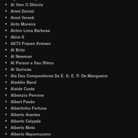
Aí Vem O Dilúvio
Aimé Doniat
Aimé Vereck
Airto Moreira
Airton Lima Barbosa
Akira S
AKT2 Frauen Kreisen
Al Brito
Al Newman
Al Person e Seu Ritmo
Al Quincas
Ala Dos Compositores Da E. S. E. P. De Mangueira
Aladdin Band
Alaide Costa
Albenzio Perrone
Albert Pavão
Albertinho Fortuna
Alberto Arantes
Alberto Calçada
Alberto Mota
Alberto Nepomuceno