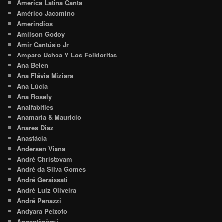
America Latina Canta
Américo Jacomino
Amerindios
Amilson Godoy
Amir Cantúsio Jr
Amparo Uchoa Y Los Folkloritas
Ana Belen
Ana Flávia Miziara
Ana Lúcia
Ana Rosely
Analfabitles
Anamaria & Maurício
Anares Diaz
Anastácia
Andersen Viana
André Christovam
André da Silva Gomes
André Geraissati
André Luiz Oliveira
André Penazzi
Andyara Peixoto
Angaatãnàmú