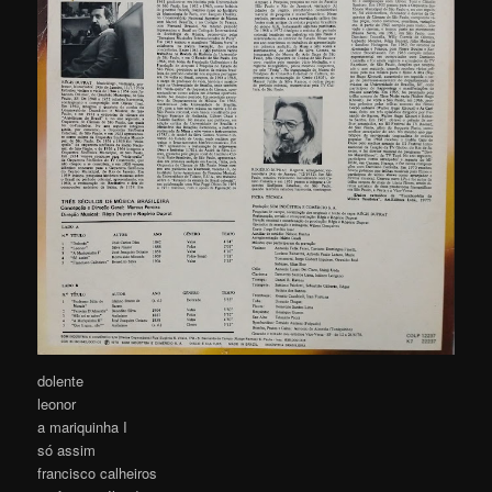
dolente
leonor
a mariquinha I
só assim
francisco calheiros