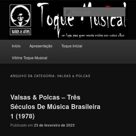
Pular
Pular
Um lugar para quem escuta música com outros olhos.
para
para
Pesqu
o
o
conteúdo
conteúdo
Toque Musical
principal
secundário
Menu
Início
Apresentação
Toque Inicial
principal
Vitrine Toque Musical
ARQUIVO DA CATEGORIA:
VALSAS & POLCAS
Valsas & Polcas – Três
Séculos De Música Brasileira
1 (1978)
Publicado em
23 de fevereiro de 2023