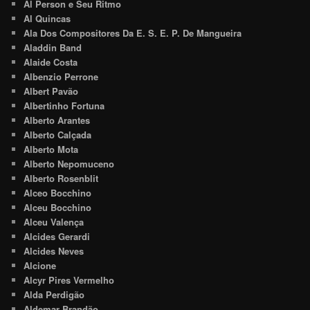
Al Person e Seu Ritmo
Al Quincas
Ala Dos Compositores Da E. S. E. P. De Mangueira
Aladdin Band
Alaide Costa
Albenzio Perrone
Albert Pavão
Albertinho Fortuna
Alberto Arantes
Alberto Calçada
Alberto Mota
Alberto Nepomuceno
Alberto Rosenblit
Alceo Bocchino
Alceu Bocchino
Alceu Valença
Alcides Gerardi
Alcides Neves
Alcione
Alcyr Pires Vermelho
Alda Perdigão
Aldemar Brandão