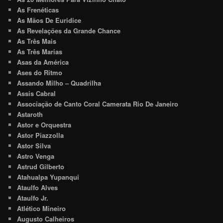
As Frenéticas
As Mãos De Euridice
As Revelações da Grande Chance
As Três Mais
As Três Marias
Asas da América
Ases do Ritmo
Assando Milho – Quadrilha
Assis Cabral
Associação de Canto Coral Camerata Rio De Janeiro
Astaroth
Astor e Orquestra
Astor Piazzolla
Astor Silva
Astro Venga
Astrud Gilberto
Atahualpa Yupanqui
Ataulfo Alves
Ataulfo Jr.
Atlético Mineiro
Augusto Calheiros