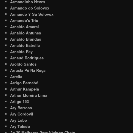
Armandinho Neves
Armando do Solovox
Armando Y Su Solovox
Armando's Trio
Arnaldo Amaral
Arnaldo Antunes
Arnaldo Brandão
Arnaldo Estrella
Arnaldo Rey
Arnaud Rodrigues
Aroldo Santos
Arrasta Pé Na Roça
Arrelia
Arrigo Barnabé
Arthur Kampela
Arthur Moreira Lima
Artigo 153
Ary Barroso
Ary Cordovil
Ary Lobo
Ary Toledo
As 20 Melhores Para Vizinho Chato