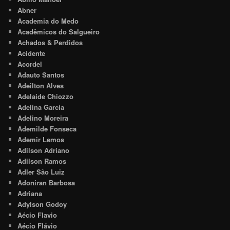
Abner
Academia do Medo
Acadêmicos do Salgueiro
Achados & Perdidos
Acidente
Acordel
Adauto Santos
Adeilton Alves
Adelaide Chiozzo
Adelina Garcia
Adelino Moreira
Ademilde Fonseca
Ademir Lemos
Adilson Adriano
Adilson Ramos
Adler São Luiz
Adoniran Barbosa
Adriana
Adylson Godoy
Aécio Flavio
Aécio Flávio