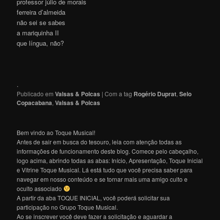
professor júlio de morais
ferreira d’almeida
não sei se sabes
a mariquinha II
que língua, não?
.
Publicado em
Valsas & Polcas
|
Com a tag
Rogério Duprat
,
Selo
Copacabana
,
Valsas & Polcas
Bem vindo ao Toque Musical!
Antes de sair em busca do tesouro, leia com atenção todas as
informações de funcionamento deste blog. Comece pelo cabeçalho,
logo acima, abrindo todas as abas: Início, Apresentação, Toque Inicial
e Vitrine Toque Musical. Lá está tudo que você precisa saber para
navegar em nosso conteúdo e se tornar mais uma amigo culto e
oculto associado
A partir da aba TOQUE INICIAL, você poderá solicitar sua
participação no Grupo Toque Musical.
Ao se inscrever você deve fazer a solicitação e aguardar a