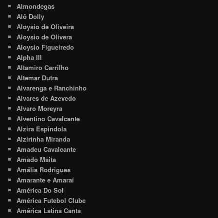
Almondegas
Alô Dolly
Aloysio de Oliveira
Aloysio de Olivera
Aloysio Figueiredo
Alpha III
Altamiro Carrilho
Altemar Dutra
Alvarenga e Ranchinho
Alvares de Azevedo
Alvaro Moreyra
Alventino Cavalcante
Alzira Espíndola
Alzirinha Miranda
Amadeu Cavalcante
Amado Maita
Amália Rodrigues
Amarante e Amaraí
América Do Sol
América Futebol Clube
América Latina Canta