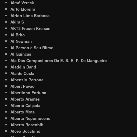
Aimé Vereck
Airto Moreira
Airton Lima Barbosa
Akira S
AKT2 Frauen Kreisen
Al Brito
Al Newman
Al Person e Seu Ritmo
Al Quincas
Ala Dos Compositores Da E. S. E. P. De Mangueira
Aladdin Band
Alaide Costa
Albenzio Perrone
Albert Pavão
Albertinho Fortuna
Alberto Arantes
Alberto Calçada
Alberto Mota
Alberto Nepomuceno
Alberto Rosenblit
Alceo Bocchino