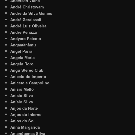
Andersen Viana
André Christovam
André da Silva Gomes
André Geraissati
André Luiz Oliveira
André Penazzi
Andyara Peixoto
Angaatãnàmú
Angel Parra
Angela Maria
Angela Roro
Angu Stereo Club
Aniceto do Império
Aniceto e Campolino
Anisio Mello
Anisio Silva
Anísio Silva
Anjos da Noite
Anjos do Inferno
Anjos do Sol
Anna Margarida
Antenógenes Silva