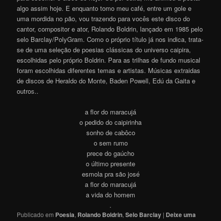
algo assim hoje. E enquanto tomo meu café, entre um gole e
uma mordida no pão, vou trazendo para vocês este disco do
cantor, compositor e ator, Rolando Boldrin, lançado em 1985 pelo
selo Barclay/PolyGram. Como o próprio título já nos indica, trata-
se de uma seleção de poesias clássicas do universo caipira,
escolhidas pelo próprio Boldrin. Para as trilhas de fundo musical
foram escolhidas diferentes temas e artistas. Músicas extraidas
de discos de Heraldo do Monte, Baden Powell, Edú da Gaita e
outro
s
..
a flor do maracujá
o pedido do caipirinha
sonho de cabôco
o sem rumo
prece do gaúcho
o último presente
esmola pra são josé
a flor do maracujá
a vida do homem
.
Publicado em
Poesia
,
Rolando Boldrin
,
Selo Barclay
|
Deixe uma