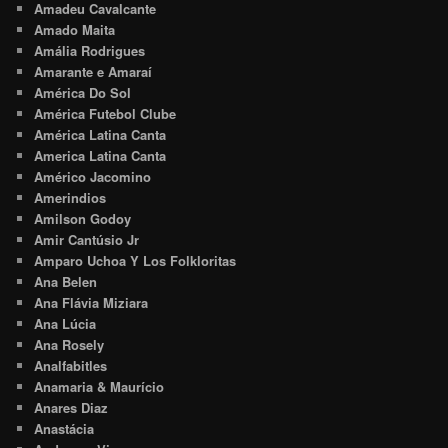
Amadeu Cavalcante
Amado Maita
Amália Rodrigues
Amarante e Amaraí
América Do Sol
América Futebol Clube
América Latina Canta
America Latina Canta
Américo Jacomino
Amerindios
Amilson Godoy
Amir Cantúsio Jr
Amparo Uchoa Y Los Folkloritas
Ana Belen
Ana Flávia Miziara
Ana Lúcia
Ana Rosely
Analfabitles
Anamaria & Maurício
Anares Diaz
Anastácia