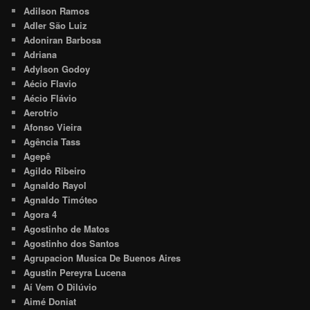
Adilson Ramos
Adler São Luiz
Adoniran Barbosa
Adriana
Adylson Godoy
Aécio Flavio
Aécio Flávio
Aerotrio
Afonso Vieira
Agência Tass
Agepê
Agildo Ribeiro
Agnaldo Rayol
Agnaldo Timóteo
Agora 4
Agostinho de Matos
Agostinho dos Santos
Agrupacion Musica De Buenos Aires
Agustin Pereyra Lucena
Aí Vem O Dilúvio
Aimé Doniat