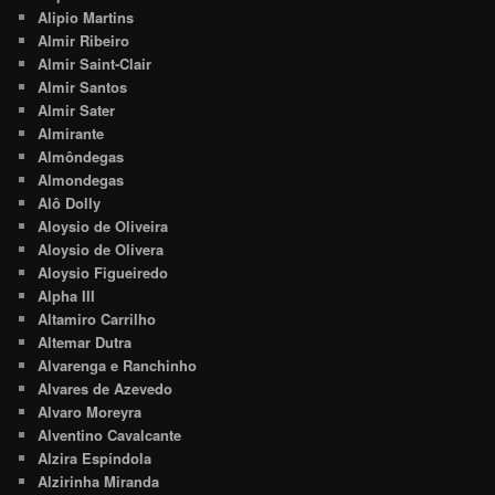
Alipio Martins
Almir Ribeiro
Almir Saint-Clair
Almir Santos
Almir Sater
Almirante
Almôndegas
Almondegas
Alô Dolly
Aloysio de Oliveira
Aloysio de Olivera
Aloysio Figueiredo
Alpha III
Altamiro Carrilho
Altemar Dutra
Alvarenga e Ranchinho
Alvares de Azevedo
Alvaro Moreyra
Alventino Cavalcante
Alzira Espíndola
Alzirinha Miranda