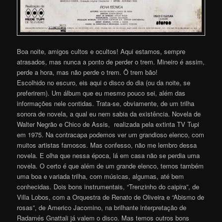
Boa noite, amigos cultos e ocultos! Aqui estamos, sempre
atrasados, mas nunca a ponto de perder o trem. Mineiro é assim,
perde a hora, mas não perde o trem. Ô trem bão!
Escolhido no escuro, eis aqui o disco do dia (ou da noite, se
preferirem). Um álbum que eu mesmo pouco sei, além das
informações nele contidas. Trata-se, obviamente, de um trilha
sonora de novela, a qual eu nem sabia da existência. Novela de
Walter Negrão e Chico de Assis, realizada pela extinta TV Tupi
em 1975. Na contracapa podemos ver um grandioso elenco, com
muitos artistas famosos. Mas confesso, não me lembro dessa
novela. E olha que nessa época, lá em casa não se perdia uma
novela. O certo é que além de um grande elenco, temos também
uma boa e variada trilha, com músicas, algumas, até bem
conhecidas. Dois bons instrumentais, “Trenzinho do caipira”, de
Villa Lobos, com a Orquestra de Renato de Oliveira e “Abismo de
rosas”, de Americo Jacomino, na brilhante interpretação de
Radamés Gnattali já valem o disco. Mas temos outros bons