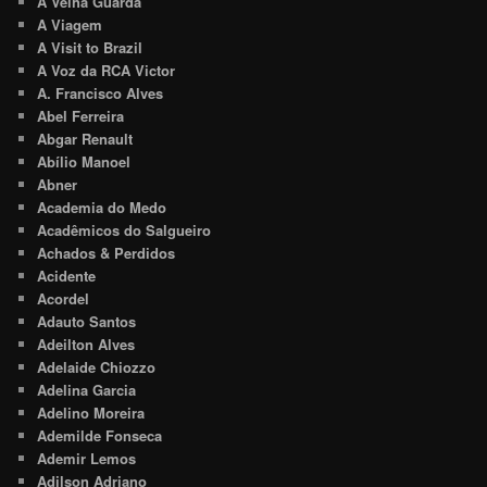
A Velha Guarda
A Viagem
A Visit to Brazil
A Voz da RCA Victor
A. Francisco Alves
Abel Ferreira
Abgar Renault
Abílio Manoel
Abner
Academia do Medo
Acadêmicos do Salgueiro
Achados & Perdidos
Acidente
Acordel
Adauto Santos
Adeilton Alves
Adelaide Chiozzo
Adelina Garcia
Adelino Moreira
Ademilde Fonseca
Ademir Lemos
Adilson Adriano