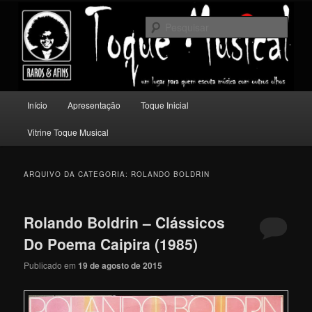
Pular
Pular
Um lugar para quem escuta música com outros olhos.
para
para
Pesqu
o
o
conteúdo
conteúdo
Toque Musical
principal
secundário
Menu
Início
Apresentação
Toque Inicial
principal
Vitrine Toque Musical
ARQUIVO DA CATEGORIA:
ROLANDO BOLDRIN
Rolando Boldrin – Clássicos
Do Poema Caipira (1985)
Publicado em
19 de agosto de 2015