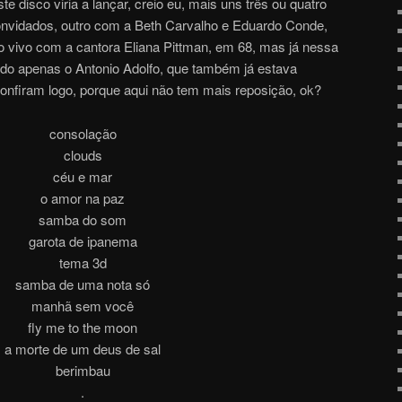
e disco viria a lançar, creio eu, mais uns três ou quatro
onvidados, outro com a Beth Carvalho e Eduardo Conde,
 vivo com a cantora Eliana Pittman, em 68, mas já nessa
ndo apenas o Antonio Adolfo, que também já estava
firam logo, porque aqui não tem mais reposição, o
k
?
consolação
clouds
céu e mar
o amor na paz
samba do som
garota de ipanema
tema 3d
samba de uma nota só
manhã sem você
fly me to the moon
a morte de um deus de sal
berimbau
.