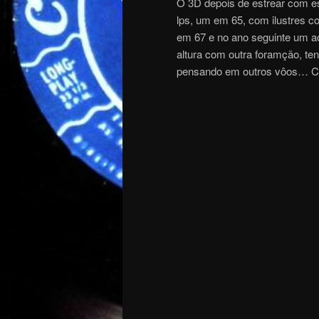
O 3D depois de estrear com est
lps, um em 65, com ilustres c
em 67 e no ano seguinte um ao
altura com outra foramção, te
pensando em outros vôos… Con