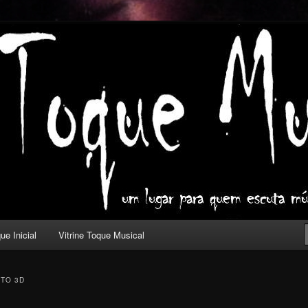
ica com outros olhos.
l
ue Inicial
Vitrine Toque Musical
TO 3D