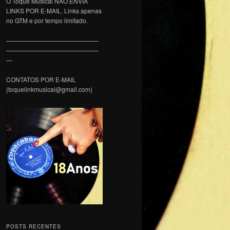
O Toque Musical NÃO ENVIA
LINKS POR E-MAIL. Links apenas
no GTM e por tempo limitado.
———————————————
———————————————
—
CONTATOS POR E-MAIL
(toquelinkmusical@gmail.com)
POSTS RECENTES