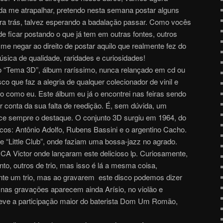
da me atrapalhar, pretendo nesta semana postar alguns
ra trás, talvez esperando a badalação passar. Como vocês
e ficar postando o que já tem em outras fontes, outros
 negar ao direito de postar aquilo que realmente fez do
sica de qualidade, raridades e curiosidades!
o “Tema 3D”, álbum raríssimo, nunca relançado em cd ou
o que faz a alegria de qualquer colecionador de vinil e
ro como eu. Este álbum eu já o encontrei nas feiras sendo
r conta da sua falta de reedição. É, sem dúvida, um
ece sempre o destaque. O conjunto 3D surgiu em 1964, do
cos: Antônio Adolfo, Rubens Bassini e o argentino Cacho.
e “Little Club”, onde faziam uma bossa-jazz no agrado.
CA Victor onde lançaram este delicioso lp. Curiosamente,
o, outros de trio, mas isso é lá a mesma coisa,
 um trio, mas ao gravarem este disco podemos dizer
 nas gravações aparecem ainda Arísio, no violão e
 teve a participação maior do baterista Dom Um Romão,