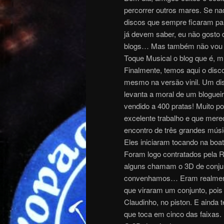
percorrer outros mares. Se na
discos que sempre ficaram pa
já devem saber, eu não gosto d
blogs… Mas também não vou me
Toque Musical o blog que é, mú
Finalmente, temos aqui o disc
mesmo na versão vinil. Um disc
levanta a moral de um bloguei
vendido a 400 pratas! Muito po
excelente trabalho e que mer
encontro de três grandes músi
Eles iniciaram tocando na boat
Foram logo contratados pela R
alguns chamam o 3D de conjunt
convenhamos… Eram realmente
que viraram um conjunto, pois
Claudinho, no piston. E ainda
que toca em cinco das faixas.