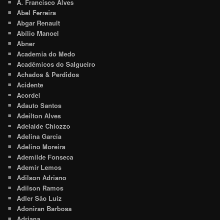
A. Francisco Alves
Abel Ferreira
Abgar Renault
Abílio Manoel
Abner
Academia do Medo
Acadêmicos do Salgueiro
Achados & Perdidos
Acidente
Acordel
Adauto Santos
Adeilton Alves
Adelaide Chiozzo
Adelina Garcia
Adelino Moreira
Ademilde Fonseca
Ademir Lemos
Adilson Adriano
Adilson Ramos
Adler São Luiz
Adoniran Barbosa
Adriana