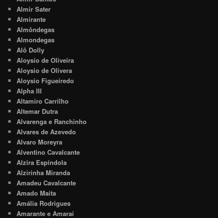
Almir Sater
Almirante
Almôndegas
Almondegas
Alô Dolly
Aloysio de Oliveira
Aloysio de Olivera
Aloysio Figueiredo
Alpha III
Altamiro Carrilho
Altemar Dutra
Alvarenga e Ranchinho
Alvares de Azevedo
Alvaro Moreyra
Alventino Cavalcante
Alzira Espíndola
Alzirinha Miranda
Amadeu Cavalcante
Amado Maita
Amália Rodrigues
Amarante e Amaraí