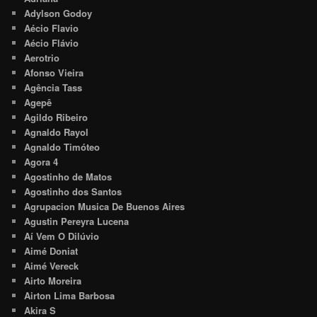
Adylson Godoy
Aécio Flavio
Aécio Flávio
Aerotrio
Afonso Vieira
Agência Tass
Agepê
Agildo Ribeiro
Agnaldo Rayol
Agnaldo Timóteo
Agora 4
Agostinho de Matos
Agostinho dos Santos
Agrupacion Musica De Buenos Aires
Agustin Pereyra Lucena
Aí Vem O Dilúvio
Aimé Doniat
Aimé Vereck
Airto Moreira
Airton Lima Barbosa
Akira S