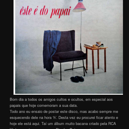
Bom dia a todos os amigos cultos e ocultos, em especial aos
papais que hoje comemoram a sua data.
Todo ano eu ensaio de postar este disco, mas acabo sempre me
esquecendo dele na hora ‘h’. Desta vez eu procurei ficar atento e
hoje ele está aqui. Taí um álbum muito bacana criado pela RCA