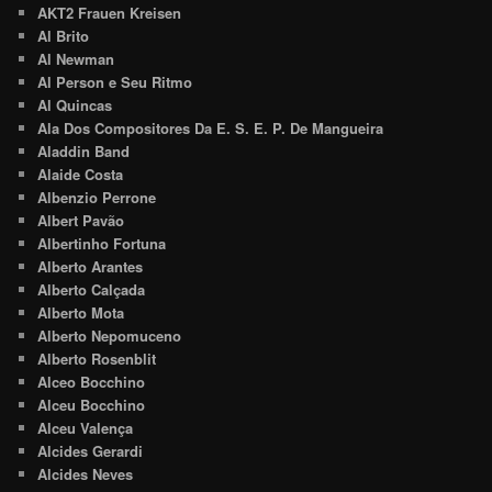
AKT2 Frauen Kreisen
Al Brito
Al Newman
Al Person e Seu Ritmo
Al Quincas
Ala Dos Compositores Da E. S. E. P. De Mangueira
Aladdin Band
Alaide Costa
Albenzio Perrone
Albert Pavão
Albertinho Fortuna
Alberto Arantes
Alberto Calçada
Alberto Mota
Alberto Nepomuceno
Alberto Rosenblit
Alceo Bocchino
Alceu Bocchino
Alceu Valença
Alcides Gerardi
Alcides Neves