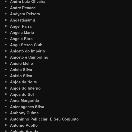
André Luiz Oliveira
André Penazzi
Andyara Peixoto
Angaatãnàmú
Angel Parra
Angela Maria
Angela Roro
Angu Stereo Club
Aniceto do Império
Aniceto e Campolino
Anisio Mello
Anisio Silva
Anísio Silva
Anjos da Noite
Anjos do Inferno
Anjos do Sol
Anna Margarida
Antenógenes Silva
Anthony Guima
Antoninho Pellicciari E Seu Conjunto
Antonio Adolfo
Antônio Arruda