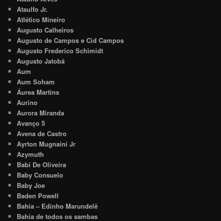
Ataulfo Jr.
Atlético Mineiro
Augusto Calheiros
Augusto de Campos e Cid Campos
Augusto Frederico Schimidt
Augusto Jatobá
Aum
Aum Soham
Áurea Martins
Aurino
Aurora Miranda
Avanço 5
Avena de Castro
Ayrton Mugnaini Jr
Azymuth
Babi De Oliveira
Baby Consuelo
Baby Joe
Baden Powell
Bahia – Edinho Marundelê
Bahia de todos os sambas