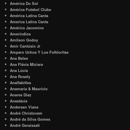
América Do Sol
América Futebol Clube
América Latina Canta
America Latina Canta
Américo Jacomino
Amerindios
Amilson Godoy
Amir Cantúsio Jr
Amparo Uchoa Y Los Folkloritas
Ana Belen
Ana Flávia Miziara
Ana Lúcia
Ana Rosely
Analfabitles
Anamaria & Maurício
Anares Diaz
Anastácia
Andersen Viana
André Christovam
André da Silva Gomes
André Geraissati