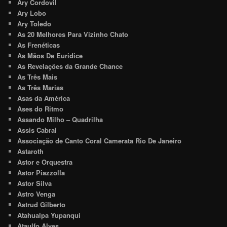
Ary Cordovil
Ary Lobo
Ary Toledo
As 20 Melhores Para Vizinho Chato
As Frenéticas
As Mãos De Euridice
As Revelações da Grande Chance
As Três Mais
As Três Marias
Asas da América
Ases do Ritmo
Assando Milho – Quadrilha
Assis Cabral
Associação de Canto Coral Camerata Rio De Janeiro
Astaroth
Astor e Orquestra
Astor Piazzolla
Astor Silva
Astro Venga
Astrud Gilberto
Atahualpa Yupanqui
Ataulfo Alves