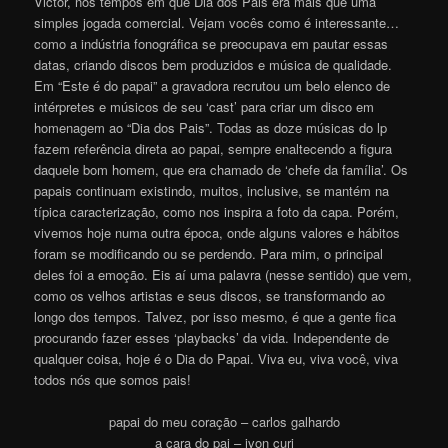
Victor, nos tempos em que Dia dos Pais era mais que uma
simples jogada comercial. Vejam vocês como é interessante…
como a indústria fonográfica se preocupava em pautar essas
datas, criando discos bem produzidos e música de qualidade.
Em “Este é do papai” a gravadora recrutou um belo elenco de
intérpretes e músicos de seu ‘cast’ para criar um disco em
homenagem ao “Dia dos Pais”. Todas as doze músicas do lp
fazem referência direta ao papai, sempre enaltecendo a figura
daquele bom homem, que era chamado de ‘chefe da família’. Os
papais continuam existindo, muitos, inclusive, se mantém na
típica caracterização, como nos inspira a foto da capa. Porém,
vivemos hoje numa outra época, onde alguns valores e hábitos
foram se modificando ou se perdendo. Para mim, o principal
deles foi a emoção. Eis aí uma palavra (nesse sentido) que vem,
como os velhos artistas e seus discos, se transformando ao
longo dos tempos. Talvez, por isso mesmo, é que a gente fica
procurando fazer esses ‘playbacks’ da vida. Independente de
qualquer coisa, hoje é o Dia do Papai. Viva eu, viva você, viva
todos nós que somos pais!
papai do meu coração – carlos galhardo
a cara do pai – ivon curi