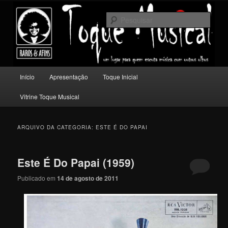
Pular
Pular
Um lugar para quem escuta música com outros olhos.
para
para
Pesqu
o
o
conteúdo
conteúdo
Toque Musical
principal
secundário
Menu
Início
Apresentação
Toque Inicial
principal
Vitrine Toque Musical
ARQUIVO DA CATEGORIA:
ESTE É DO PAPAI
Este É Do Papai (1959)
Publicado em
14 de agosto de 2011