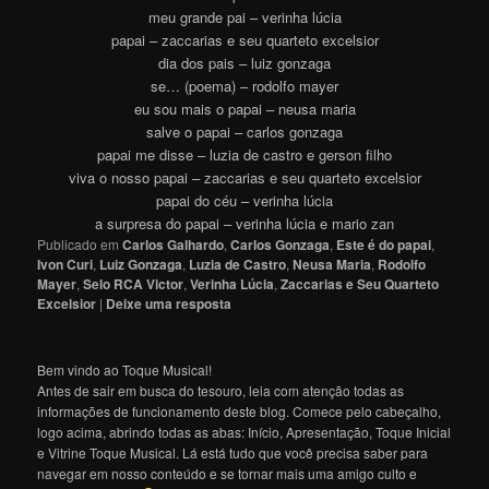
meu grande pai – verinha lúcia
papai – zaccarias e seu quarteto excelsior
dia dos pais – luiz gonzaga
se… (poema) – rodolfo mayer
eu sou mais o papai – neusa maria
salve o papai – carlos gonzaga
papai me disse – luzia de castro e gerson filho
viva o nosso papai – zaccarias e seu quarteto excelsior
papai do céu – verinha lúcia
a surpresa do papai – verinha lúcia e mario zan
Publicado em
Carlos Galhardo
,
Carlos Gonzaga
,
Este é do papai
,
Ivon Curi
,
Luiz Gonzaga
,
Luzia de Castro
,
Neusa Maria
,
Rodolfo
Mayer
,
Selo RCA Victor
,
Verinha Lúcia
,
Zaccarias e Seu Quarteto
Excelsior
|
Deixe uma resposta
Bem vindo ao Toque Musical!
Antes de sair em busca do tesouro, leia com atenção todas as
informações de funcionamento deste blog. Comece pelo cabeçalho,
logo acima, abrindo todas as abas: Início, Apresentação, Toque Inicial
e Vitrine Toque Musical. Lá está tudo que você precisa saber para
navegar em nosso conteúdo e se tornar mais uma amigo culto e