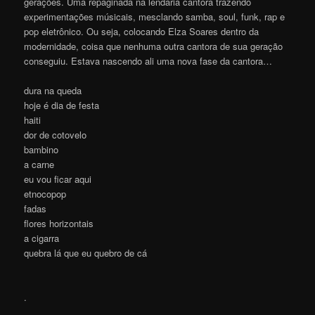
gerações. Uma repaginada na lendária cantora trazendo
experimentações músicais, mesclando samba, soul, funk, rap e
pop eletrônico. Ou seja, colocando Elza Soares dentro da
modernidade, coisa que nenhuma outra cantora de sua geração
conseguiu. Estava nascendo ali uma nova fase da cantora…
dura na queda
hoje é dia de festa
haiti
dor de cotovelo
bambino
a carne
eu vou ficar aqui
etnocopop
fadas
flores horizontais
a cigarra
quebra lá que eu quebro de cá
.