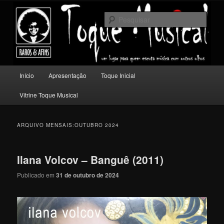
Pular
Pular
Um lugar para quem escuta música com outros olhos.
para
para
Pesqu
o
o
conteúdo
conteúdo
Toque Musical
principal
secundário
Menu
Início
Apresentação
Toque Inicial
principal
Vitrine Toque Musical
ARQUIVO MENSAIS:
OUTUBRO 2024
Ilana Volcov – Banguê (2011)
Publicado em
31 de outubro de 2024