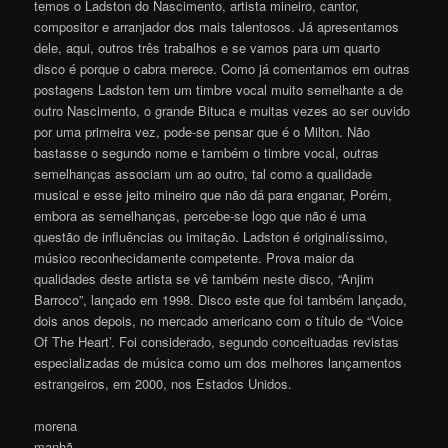
temos o Ladston do Nascimento, artista mineiro, cantor,
compositor e arranjador dos mais talentosos. Já apresentamos
dele, aqui, outros três trabalhos e se vamos para um quarto
disco é porque o cabra merece. Como já comentamos em outras
postagens Ladston tem um timbre vocal muito semelhante a de
outro Nascimento, o grande Bituca e muitas vezes ao ser ouvido
por uma primeira vez, pode-se pensar que é o Milton. Não
bastasse o segundo nome e também o timbre vocal, outras
semelhanças associam um ao outro, tal como a qualidade
musical e esse jeito mineiro que não dá para enganar, Porém,
embora as semelhanças, percebe-se logo que não é uma
questão de influências ou imitação. Ladston é originalíssimo,
músico reconhecidamente competente. Prova maior da
qualidades deste artista se vê também neste disco, “Anjim
Barroco”, lançado em 1998. Disco este que foi também lançado,
dois anos depois, no mercado americano com o título de “Voice
Of The Heart’. Foi considerado, segundo conceituadas revistas
especializadas de música como um dos melhores lançamentos
estrangeiros, em 2000, nos Estados Unidos.
morena
manhã