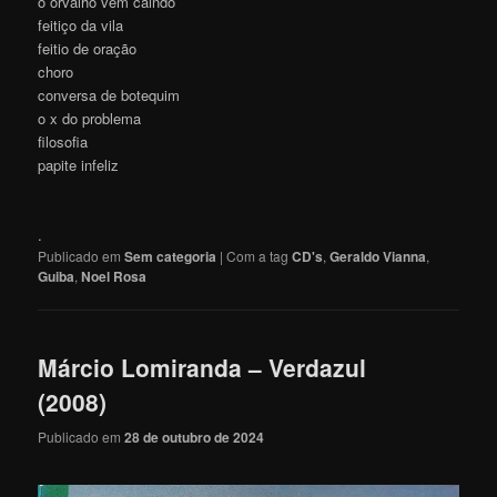
o orvalho vem caindo
feitiço da vila
feitio de oração
choro
conversa de botequim
o x do problema
filosofia
papite infeliz
.
Publicado em
Sem categoria
|
Com a tag
CD's
,
Geraldo Vianna
,
Guiba
,
Noel Rosa
Márcio Lomiranda – Verdazul
(2008)
Publicado em
28 de outubro de 2024