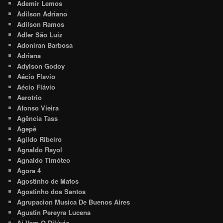
Ademir Lemos
Adilson Adriano
Adilson Ramos
Adler São Luiz
Adoniran Barbosa
Adriana
Adylson Godoy
Aécio Flavio
Aécio Flávio
Aerotrio
Afonso Vieira
Agência Tass
Agepê
Agildo Ribeiro
Agnaldo Rayol
Agnaldo Timóteo
Agora 4
Agostinho de Matos
Agostinho dos Santos
Agrupacion Musica De Buenos Aires
Agustin Pereyra Lucena
Aí Vem O Dilúvio