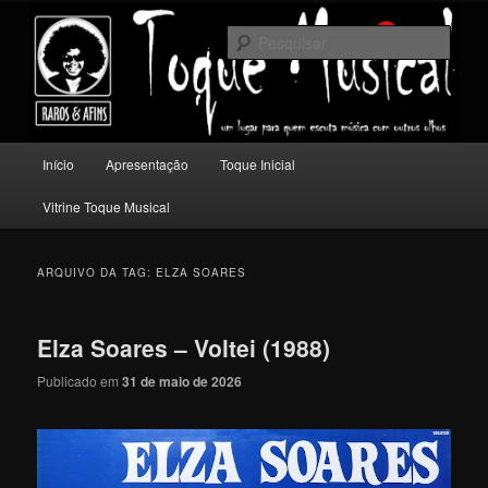
Pular
Pular
Um lugar para quem escuta música com outros olhos.
para
para
Pesqu
o
o
conteúdo
conteúdo
Toque Musical
principal
secundário
Menu
Início
Apresentação
Toque Inicial
principal
Vitrine Toque Musical
ARQUIVO DA TAG:
ELZA SOARES
Elza Soares – Voltei (1988)
Publicado em
31 de maio de 2026