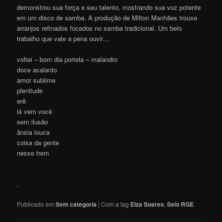
demonstrou sua força e seu talento, mostrando sua voz potente
em um disco de samba. A produção de Milton Manhães trouxe
arranjos refinados focados no samba tradicional. Um belo
trabalho que vale a pena ouvir…
voltei – bom dia portela – malandro
doce acalanto
amor sublime
plenitude
erê
lá vem você
sem ilusão
ânsia louca
coisa da gente
nesse trem
.
Publicado em
Sem categoria
|
Com a tag
Elza Soares
,
Selo RGE