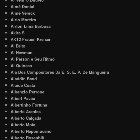
Aimé Doniat
Aimé Vereck
Airto Moreira
Airton Lima Barbosa
Akira S
AKT2 Frauen Kreisen
Al Brito
Al Newman
Al Person e Seu Ritmo
Al Quincas
Ala Dos Compositores Da E. S. E. P. De Mangueira
Aladdin Band
Alaide Costa
Albenzio Perrone
Albert Pavão
Albertinho Fortuna
Alberto Arantes
Alberto Calçada
Alberto Mota
Alberto Nepomuceno
Alberto Rosenblit