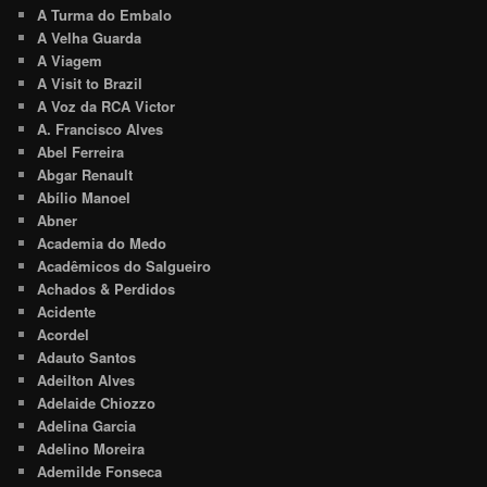
A Turma do Embalo
A Velha Guarda
A Viagem
A Visit to Brazil
A Voz da RCA Victor
A. Francisco Alves
Abel Ferreira
Abgar Renault
Abílio Manoel
Abner
Academia do Medo
Acadêmicos do Salgueiro
Achados & Perdidos
Acidente
Acordel
Adauto Santos
Adeilton Alves
Adelaide Chiozzo
Adelina Garcia
Adelino Moreira
Ademilde Fonseca