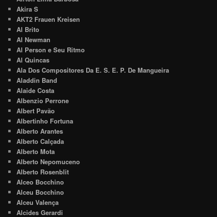
Akira S
AKT2 Frauen Kreisen
Al Brito
Al Newman
Al Person e Seu Ritmo
Al Quincas
Ala Dos Compositores Da E. S. E. P. De Mangueira
Aladdin Band
Alaide Costa
Albenzio Perrone
Albert Pavão
Albertinho Fortuna
Alberto Arantes
Alberto Calçada
Alberto Mota
Alberto Nepomuceno
Alberto Rosenblit
Alceo Bocchino
Alceu Bocchino
Alceu Valença
Alcides Gerardi