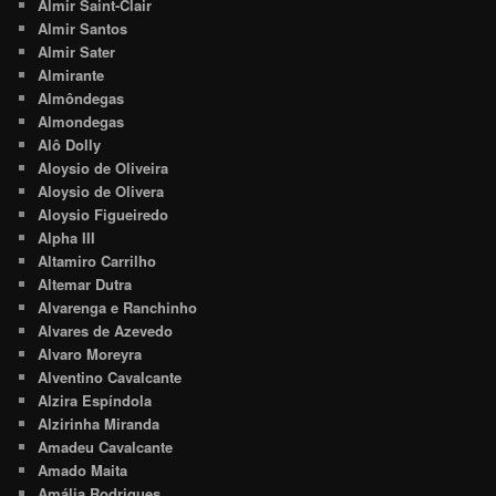
Almir Saint-Clair
Almir Santos
Almir Sater
Almirante
Almôndegas
Almondegas
Alô Dolly
Aloysio de Oliveira
Aloysio de Olivera
Aloysio Figueiredo
Alpha III
Altamiro Carrilho
Altemar Dutra
Alvarenga e Ranchinho
Alvares de Azevedo
Alvaro Moreyra
Alventino Cavalcante
Alzira Espíndola
Alzirinha Miranda
Amadeu Cavalcante
Amado Maita
Amália Rodrigues