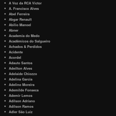
A Voz da RCA Victor
A. Francisco Alves
Abel Ferreira
Abgar Renault
Abílio Manoel
Abner
Academia do Medo
Acadêmicos do Salgueiro
Achados & Perdidos
Acidente
Acordel
Adauto Santos
Adeilton Alves
Adelaide Chiozzo
Adelina Garcia
Adelino Moreira
Ademilde Fonseca
Ademir Lemos
Adilson Adriano
Adilson Ramos
Adler São Luiz