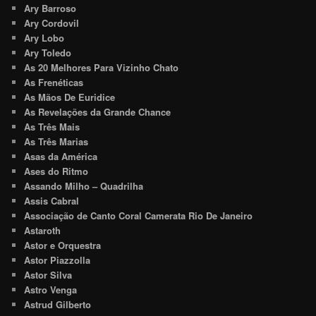
Ary Barroso
Ary Cordovil
Ary Lobo
Ary Toledo
As 20 Melhores Para Vizinho Chato
As Frenéticas
As Mãos De Euridice
As Revelações da Grande Chance
As Três Mais
As Três Marias
Asas da América
Ases do Ritmo
Assando Milho – Quadrilha
Assis Cabral
Associação de Canto Coral Camerata Rio De Janeiro
Astaroth
Astor e Orquestra
Astor Piazzolla
Astor Silva
Astro Venga
Astrud Gilberto