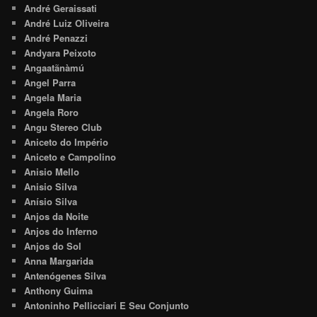
André Geraissati
André Luiz Oliveira
André Penazzi
Andyara Peixoto
Angaatãnàmú
Angel Parra
Angela Maria
Angela Roro
Angu Stereo Club
Aniceto do Império
Aniceto e Campolino
Anisio Mello
Anisio Silva
Anísio Silva
Anjos da Noite
Anjos do Inferno
Anjos do Sol
Anna Margarida
Antenógenes Silva
Anthony Guima
Antoninho Pellicciari E Seu Conjunto