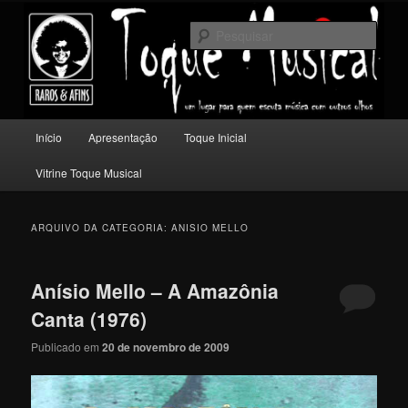
Pular
Pular
Um lugar para quem escuta música com outros olhos.
para
para
Pesqu
o
o
conteúdo
conteúdo
Toque Musical
principal
secundário
Menu
Início
Apresentação
Toque Inicial
principal
Vitrine Toque Musical
ARQUIVO DA CATEGORIA:
ANISIO MELLO
Anísio Mello – A Amazônia
Canta (1976)
Publicado em
20 de novembro de 2009