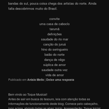
bandas do sul, pouca coisa chega dos artistas do norte. Ainda
falta descobrirmos muito do Brasil.
convite
uma casa de caboclo
tarumã
definições
saudade do rio mar
canção do juruá
hino do seringueiro
baião do norte
dança de nêgo
súplica de amor
saudade outra vez
vida de amor
Publicado em
Anisio Mello
|
Deixe uma resposta
Bem vindo ao Toque Musical!
Antes de sair em busca do tesouro, leia com atenção todas as
informações de funcionamento deste blog. Comece pelo cabeçalho,
logo acima, abrindo todas as abas: Início, Apresentação, Toque Inicial