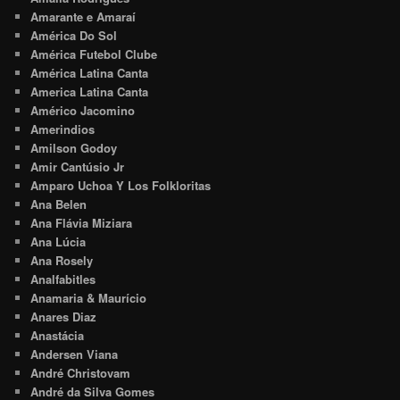
Amarante e Amaraí
América Do Sol
América Futebol Clube
América Latina Canta
America Latina Canta
Américo Jacomino
Amerindios
Amilson Godoy
Amir Cantúsio Jr
Amparo Uchoa Y Los Folkloritas
Ana Belen
Ana Flávia Miziara
Ana Lúcia
Ana Rosely
Analfabitles
Anamaria & Maurício
Anares Diaz
Anastácia
Andersen Viana
André Christovam
André da Silva Gomes