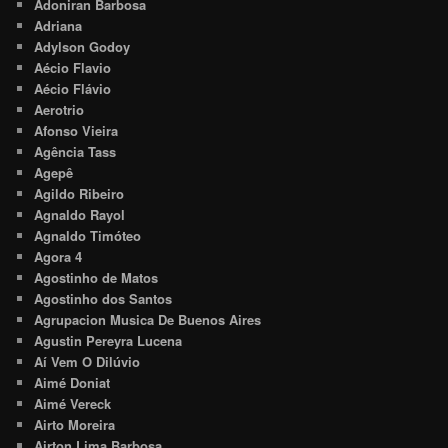
Adoniran Barbosa
Adriana
Adylson Godoy
Aécio Flavio
Aécio Flávio
Aerotrio
Afonso Vieira
Agência Tass
Agepê
Agildo Ribeiro
Agnaldo Rayol
Agnaldo Timóteo
Agora 4
Agostinho de Matos
Agostinho dos Santos
Agrupacion Musica De Buenos Aires
Agustin Pereyra Lucena
Aí Vem O Dilúvio
Aimé Doniat
Aimé Vereck
Airto Moreira
Airton Lima Barbosa