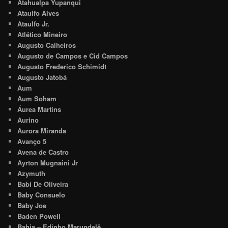
Atahualpa Yupanqui
Ataulfo Alves
Ataulfo Jr.
Atlético Mineiro
Augusto Calheiros
Augusto de Campos e Cid Campos
Augusto Frederico Schimidt
Augusto Jatobá
Aum
Aum Soham
Áurea Martins
Aurino
Aurora Miranda
Avanço 5
Avena de Castro
Ayrton Mugnaini Jr
Azymuth
Babi De Oliveira
Baby Consuelo
Baby Joe
Baden Powell
Bahia – Edinho Marundelê