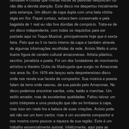
não dão a devida atenção. Este disco me despertou inicialmente
pela estampa. Um álbum de capa dupla com uma bela vitória-
régia em flor. Fiquei curioso, estava bem conservado e pela
bagatela de 1 real eu não tive dúvidas de comprá-lo. Trata-se de
um disco independente, com todos os requisitos para ser
postado aqui no Toque Musical, principalmente hoje que é sexta-
feira. Pelo que eu li no texto interno da capa e também através
de algumas informações recolhidas da rede, Anísio Mello é uma
ilustre figura do cenário cultural amazonense. Artista plástico,
escritor, jornalista e poeta. Foi um dos fundadores do movimento
artístico e literário
Clube da Madrugada
que surgiu no Amazonas
nos anos 5o. Em 1976 ele lançou este despretensioso disco
onde nos revela sua faceta de compositor. Sua música e poesia
falam da terra onde nasceu, da sua paixão pelo Amazonas. No
disco podemos encontrar samba, xote, baião e marchas. Um
estilo amador, mas de excelentes qualidades. Faltou talvez um
outro intérprete e uma produção que não se limitasse à capa,
mas isso em nada tira a beleza de suas criações. Anísio pode
até não ser um bom cantor, mas é um excelente compositor e
nos mostra como poucos a riqueza de sua região. Este é um
trabalho essencialmente autoral. Infelizmente, aqui para as