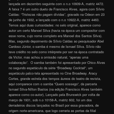
lançada em dezembro seguinte com o n.o 10939-A, matriz 4472.
A faixa 7 é um outro dueto de Francisco Alves, agora com Sílvio
Caldas: “Tristezas não pagam dívidas”, gravado na Odeon em 23
de junho de 1932, e lançado com o n.o 10922-A, matriz 4463.
Temos aqui duas curiosidades: no selo original, aparece como
autor um certo Manoel Silva (havia na época um compositor com
esse nome, cujo nome completo era Manoel dos Santos Silva).
Mas, segundo depoimento de Sílvio Caldas ao pesquisador Abel
Cardoso Júnior, o samba é mesmo de Ismael Silva. Sílvio não
teve crédito no selo como intérprete por ser na época contratado
da Victor, mas achou a omissão natural, “apenas uma
colaboração”. O samba também foi apresentado por Chico Alves
no segundo espetáculo da série “Broadway Cocktail”, um
espetáculo palco-tela apresentado no Cine Broadway. Aracy
Cortes, grande estrela dos tempos áureos do teatro de revista,
aqui comparece com o samba “Quero sossego”, da parceria
Ismael Silva-Nílton Bastos (na edição Francisco Alves também
aparece como co-autor), Lançado pela Brunswick por volta de
março de 1931, sob n.o 10158-A, matriz 602, foi um dos
derradeiros discos lançados no Brasil por essa gravadora, de
origem norte-americana, que logo cerraria as portas da filial