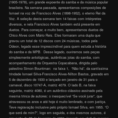
(1905-1978), um grande expoente do samba e da música popular
brasileira. Na semana passada, apresentamos composições de
Ismael na voz de Francisco Alves (1898-1952), o eterno Rei da
Voz. A seleção desta semana tem 14 faixas com intérpretes
diversos, e nela Francisco Alves também está presente em
duetos. Para começar, e muito bem, apresentamos duetos de
Chico Alves com Mário Reis. Eles formaram uma dupla que
gravou um total de 12 discos com 24 músicas, todos pela
Odeon, legado esse imprescindível para quem estuda a história
do samba e da MPB. Desse legado, ouviremos seis peças
simplesmente antológicas, autênticas joias do samba, com
acompanhamento da Orquestra Copacabana, dirigida pelo
palestino Simon Bountman: na faixa 1, “Não há”, da santíssima
trindade Ismael Silva-Francisco Alves-Nílton Bastos, gravado em
5 de dezembro de 1930 e lançado em janeiro de 31 para o
carnaval, disco 10747-A, matriz 4079. O lado B, na faixa
seguinte, matriz 4080, é um autêntico clássico assinado pela
mesma trinca de autores: o inesquecível “Se você jurar”, que
atravessou os anos e até hoje é muito lembrado, e com justiça.
Teve regravação inclusive pelo próprio Ismael Silva, em 1955. “O
que será de mim?”, logo em seguida, e dos mesmos autores, é