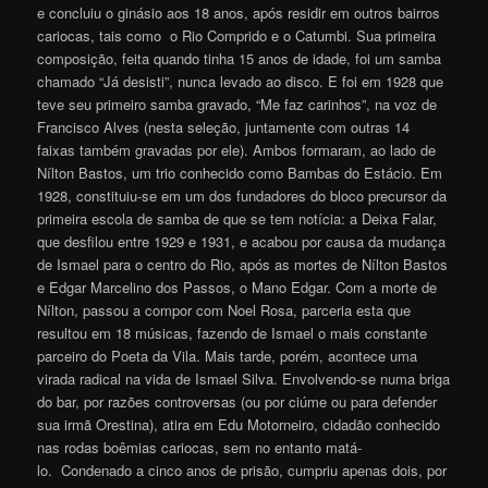
e concluiu o ginásio aos 18 anos, após residir em outros bairros
cariocas, tais como o Rio Comprido e o Catumbi. Sua primeira
composição, feita quando tinha 15 anos de idade, foi um samba
chamado “Já desisti”, nunca levado ao disco. E foi em 1928 que
teve seu primeiro samba gravado, “Me faz carinhos”, na voz de
Francisco Alves (nesta seleção, juntamente com outras 14
faixas também gravadas por ele). Ambos formaram, ao lado de
Nílton Bastos, um trio conhecido como Bambas do Estácio. Em
1928, constituiu-se em um dos fundadores do bloco precursor da
primeira escola de samba de que se tem notícia: a Deixa Falar,
que desfilou entre 1929 e 1931, e acabou por causa da mudança
de Ismael para o centro do Rio, após as mortes de Nílton Bastos
e Edgar Marcelino dos Passos, o Mano Edgar. Com a morte de
Nílton, passou a compor com Noel Rosa, parceria esta que
resultou em 18 músicas, fazendo de Ismael o mais constante
parceiro do Poeta da Vila. Mais tarde, porém, acontece uma
virada radical na vida de Ismael Silva. Envolvendo-se numa briga
do bar, por razões controversas (ou por ciúme ou para defender
sua irmã Orestina), atira em Edu Motorneiro, cidadão conhecido
nas rodas boêmias cariocas, sem no entanto matá-
lo. Condenado a cinco anos de prisão, cumpriu apenas dois, por