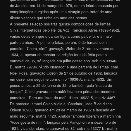
de Janeiro, em 14 de março de 1978, de um infarto causado por
complicações surgidas após uma cirurgia para tratar de uma
úlcera varicosa que tinha em uma das pernas.
A presente seleção nos traz quinze composições de Ismael
Silva interpretadas pelo Rei da Voz Francisco Alves (1898-1952),
várias delas em que o cantor figura como parceiro, e a maior
parte sambas. A primeira faixa, porém, é de Ismael sem
parceiro: “Choro, sim”, gravação Victor de 21 de novembro de
1934, e, apesar de constar na edição ter sido feita para o
carnaval de 35, só lançada em julho desse ano sob n.o 33946-
B, matriz 79784. “Ando cismado” é uma parceria de Ismael com
Noel Rosa, gravação Odeon de 27 de outubro de 1932, lançada
em dezembro seguinte com o n.o 10936-A, matriz 4532. Um
pouco antes, a 29 de junho de 32, e também pela “marca do
templo”, Chico gravara uma autêntica obra-prima dos mesmos
parceiros, “Para me livrar do mal”, disco 10922-B, matriz 4467.
Da parceria Ismael-Chico Viola é “Gandaia”, lado B do disco
Odeon 10906, gravado em 23 de março de 1932 e lançado em
maio seguinte, matriz 4420. Ambos também fizeram a marchinha
‘Você gosta de mim”, lançada pela Parlophon em dezembro de
1931, visando, claro, o carnaval de 32, sob n.o 13377-B, matriz