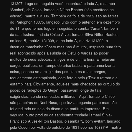
131307. Logo em seguida você encontrará o lado A, o samba
“Sonhei”, de Chico, Ismael e Nílton Bastos (não creditado na
edição), matriz 131306. Também da folia de 1932 são as faixas
do Parlophon 13375, lançado junto com o anterior, em dezembro
de 31, e que temos logo em seguida: o samba “Amar”, também
da santíssima trindade Chico Alves-Ismael Silva-Nílton Bastos,
no lado B, matriz 131308, e, no lado A, matriz 131302, a
divertida marchinha “Gosto mas não é muito”, inspirada num fato
real acontecido após a subida de Getúlio Vargas ao poder:
muitos de seus adeptos, antigos e de última hora, almejavam
cargos públicos, em tempo de crise braba, e para amenizar a
coisa, passou-se a exigir, dos postulantes a tais cargos,
requerimento estampilhado, com foto e selo (“Traz o retrato e a
estampilha”). Obviamente, aqueles mais chegados ao círculo do
poder, os “adeptos do Gegê”, passavam longe de tais
exigências, sendo nomeados militares. Aqui, Ismael e Chico
são parceiros de Noel Rosa, que fez a segunda parte mas não
foi creditado no selo do disco e na partitura impressa. Em
seguida, outro produto da santíssima trindade Ismael Silva-
Francisco Alves-Nílton Bastos, o samba “É bom evitar”, lançado
pela Odeon por volta de outubro de 1931 sob n.o 10837-A, matriz