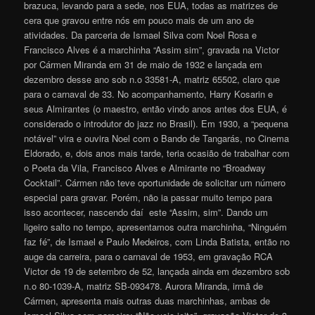
brazuca, levando para a sede, nos EUA, todas as matrizes de
cera que gravou entre nós em pouco mais de um ano de
atividades. Da parceria de Ismael Silva com Noel Rosa e
Francisco Alves é a marchinha “Assim sim”, gravada na Victor
por Cármen Miranda em 31 de maio de 1932 e lançada em
dezembro desse ano sob n.o 33581-A, matriz 65502, claro que
para o carnaval de 33. No acompanhamento, Harry Kosarin e
seus Almirantes (o maestro, então vindo anos antes dos EUA, é
considerado o introdutor do jazz no Brasil). Em 1930, a “pequena
notável” vira e ouvira Noel com o Bando de Tangarás, no Cinema
Eldorado, e, dois anos mais tarde, teria ocasião de trabalhar com
o Poeta da Vila, Francisco Alves e Almirante no “Broadway
Cocktail”. Cármen não teve oportunidade de solicitar um número
especial para gravar. Porém, não ia passar muito tempo para
isso acontecer, nascendo daí este “Assim, sim”. Dando um
ligeiro salto no tempo, apresentamos outra marchinha, “Ninguém
faz fé”, de Ismael e Paulo Medeiros, com Linda Batista, então no
auge da carreira, para o carnaval de 1953, em gravação RCA
Victor de 19 de setembro de 52, lançada ainda em dezembro sob
n.o 80-1039-A, matriz SB-093478. Aurora Miranda, irmã de
Cármen, apresenta mais outras duas marchinhas, ambas de