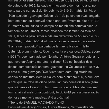
Ismael Silva sem parceiro: “Não vejo jeito”, gravação Victor de 3
de outubro de 1939, lançada em novembro do mesmo ano, por
certo para o carnaval de 40, sob n.o 34519-B, matriz 33170, e
“Não apoiado”, gravação Odeon de 7 de janeiro de 1936 lançada
bem em cima do carnaval desse ano, em fevereiro, disco 11327-
B, matriz 5240. Ainda no campo da marchinha carnavalesca, e
também só de Ismael, temos “Macaco me lamba”, da folia de
1951, lançada pela Sinter ainda em dezembro de 50 sob n.o 00-
00.026-A, matriz S-50. A última faixa desta seleção, o samba
“Fama sem proveito”, parceria de Ismael Silva com Heitor
Catumbi, é um mistério. Quem o canta é a carioca Odaléa Sodré
(1924-?), acompanhada por Netinho, Antônio Souza e regional, e
que teve curtíssima carreira no disco. São conhecidos dois
discos comerciaisda cantora, gravados na Columbia em 1936-37,
e esta é uma gravação RCA Victor sem data, registrada no
acervo do Instituto Moreira Salles com o número 196, o que leva
a crer que se trate de disco particular, não comercializado (será
que foi para as lojas?). Enfim, uma incógnita. Mas, de qualquer
forma, aí vai mais uma contribuição do GRB para a preservação
de nossa memória musical. Até a próxim
a
!
* Texto de SAMUEL MACHADO FILHO
Publicado em
Aracy Cortes
,
Aurora Miranda
,
Carmen Miranda
,