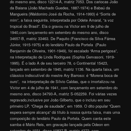
do mesmo ano, disco 12214-A, matriz 7053. Dos cariocas João
da Baiana (João Machado Guedes, 1887-1974) e Babaú da
Mangueira (Waldomiro José da Rocha, 1914-1993) é “Sorris de
mim”, a faixa seguinte, interpretada por Odete Amaral, “a voz
tropical do Brasil”. Ela o gravou na Victor em 9 de julho de
1940,com lançamento em setembro do mesmo ano, disco
34657-B, matriz 33463. De Paquito (Francisco da Silva Fárrea
Júnior, 1915-1975) e do lendário Paulo da Portela (Paulo
Benjamin de Oliveira, 1901-1949), foi escalado “Arma perigosa”,
na interpretação de Linda Rodrigues (Sophia Gervasoni, 1919-
1995). É o lado A de seu terceiro 78, o Continental 15423,
lançado em setembro de 1945, matriz 1136. Na quarta faixa, um
clássico indiscutível do mestre Ary Barroso: é “Morena boca de
ouro”, na interpretação de Sílvio Caldas, que o imortalizou na
Victor em 4 de julho de 1941, com lançamento em setembro do
mesmo ano, disco 34793-A, matriz S-052259. Foi várias vezes
regravado,inclusive por João Gilberto, que o incluiu em seu
primeiro LP, “Chega de saudade”, em 1959. O dito popular “Quem
espera sempre alcança” dá título à nossa quinta faixa, mais uma
composição do lendário Paulo da Portela. Quem canta este
samba é Mário Reis, em gravação lançada pela Odeon em
setembro de 1931, disco 10837-B, matriz 4272, com