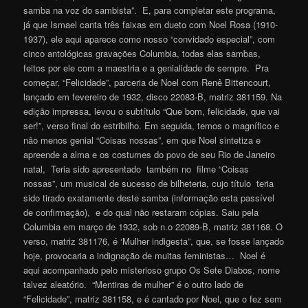
samba na voz do sambista”. E, para completar este programa,
já que Ismael canta três faixas em dueto com Noel Rosa (1910-
1937), ele aqui aparece como nosso “convidado especial”, com
cinco antológicas gravações Columbia, todas elas sambas,
feitos por ele com a maestria e a genialidade de sempre. Pra
começar, “Felicidade”, parceria de Noel com Renê Bittencourt,
lançado em fevereiro de 1932, disco 22083-B, matriz 381159. Na
edição impressa, levou o subtítulo “Que bom, felicidade, que vai
ser!”, verso final do estribilho. Em seguida, temos o magnífico e
não menos genial “Coisas nossas”, em que Noel sintetiza e
apreende a alma e os costumes do povo de seu Rio de Janeiro
natal, Teria sido apresentado também no filme “Coisas
nossas”, um musical de sucesso de bilheteria, cujo título teria
sido tirado exatamente deste samba (informação esta passível
de confirmação), e do qual não restaram cópias. Saiu pela
Columbia em março de 1932, sob n.o 22089-B, matriz 381168. O
verso, matriz 381176, é ‘Mulher indigesta”, que, se fosse lançado
hoje, provocaria a indignação de muitas feministas… Noel é
aqui acompanhado pelo misterioso grupo Os Sete Diabos, nome
talvez aleatório. “Mentiras de mulher” é o outro lado de
“Felicidade”, matriz 381158, e é cantado por Noel, que o fez sem