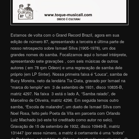
Estamos de volta com o Grand Record Brazil, agora em sua
edição de número 87, apresentando a terceira e última parte de
nosso retrospecto sobre Ismael Silva (1905-1978), um dos
grandes nomes do samba. Focalizamos aqui o Ismael intérprete,
apresentando sete gravações , com seis músicas de outros
autores ( em 78 rpm Odeon) e uma regravação de samba dele
próprio (em LP Sinter). Nossa primeira faixa é “Louca”, samba de
Bucy Moreira, neto da lendária Tia Ciata, gravado por Ismael na
“marca do templo” em 3 de setembro de 1931, disco 10835-B,
matriz 4297. Na faixa 3 está o lado A, “Samba raiado”, de
Marcelino de Oliveira, matriz 4296. Em seguida temos outro
samba, “Escola de malandro”, um dueto de Ismael Silva com
Noel Rosa, feito pelo Poeta da Vila em parceria com Orlando
Luiz Machado (só este foi creditado como autor no selo).
Gravação de 15 de setembro de 1932, disco 10949-B, matriz
131447 (por esse número, a matriz é certamente é uma “sobra”