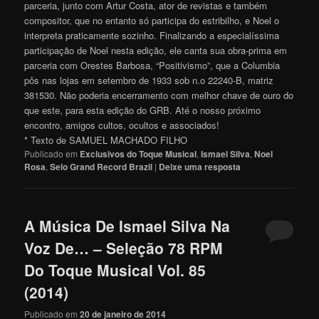
parceria, junto com Artur Costa, ator de revistas e também
compositor, que no entanto só participa do estribilho, e Noel o
interpreta praticamente sozinho. Finalizando a especialíssima
participação de Noel nesta edição, ele canta sua obra-prima em
parceria com Orestes Barbosa, “Positivismo”, que a Columbia
pôs nas lojas em setembro de 1933 sob n.o 22240-B, matriz
381530. Não poderia encerramento com melhor chave de ouro do
que este, para esta edição do GRB. Até o nosso próximo
encontro, amigos cultos, ocultos e associado
s
!
* Texto de SAMUEL MACHADO FILHO
Publicado em
Exclusivos do Toque Musical
,
Ismael Silva
,
Noel
Rosa
,
Selo Grand Record Brazil
|
Deixe uma resposta
A Música De Ismael Silva Na
Voz De… – Seleção 78 RPM
Do Toque Musical Vol. 85
(2014)
Publicado em
20 de janeiro de 2014