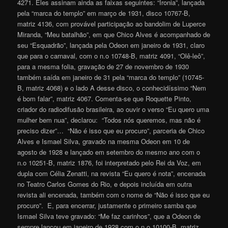
4271. Eles assinam ainda as faixas seguintes: “Ironia”, lançada
pela “marca do templo” em março de 1931, disco 10767-B,
matriz 4136, com provável participação ao bandolim de Luperce
Miranda, “Meu batalhão”, em que Chico Alves é acompanhado de
seu “Esquadrão”, lançada pela Odeon em janeiro de 1931, claro
que para o carnaval, com o n.o 10748-B, matriz 4091, “Olê-leô”,
para a mesma folia, gravação de 27 de novembro de 1930
também saída em janeiro de 31 pela “marca do templo” (10745-
B, matriz 4068) e o lado A desse disco, o conhecidíssimo “Nem
é bom falar”, matriz 4067. Comenta-se que Roquette Pinto,
criador do radiodifusão brasileira, ao ouvir o verso “Eu quero uma
mulher bem nua”, declarou: “Todos nós queremos, mas não é
preciso dizer”… “Não é isso que eu procuro”, parceria de Chico
Alves e Ismael Silva, gravado na mesma Odeon em 10 de
agosto de 1928 e lançado em setembro do mesmo ano com o
n.o 10251-B, matriz 1876, foi interpretado pelo Rei da Voz, em
dupla com Célia Zenatti, na revista “Eu quero é nota”, encenada
no Teatro Carlos Gomes do Rio, e depois incluída em outra
revista ali encenada, também com o nome de “Não é isso que eu
procuro”. E, para encerrar, justamente o primeiro samba que
Ismael Silva teve gravado: “Me faz carinhos”, que a Odeon de
sempre lançou em janeiro de 1928 com o n.o 10100-B, matriz