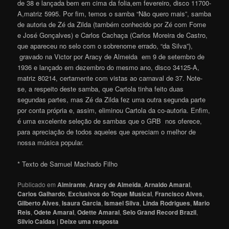
de 38 e lançada bem em cima da folia,em fevereiro, disco 11700-
A,matriz 5995. Por fim, temos o samba “Não quero mais”, samba
de autoria de Zé da Zilda (também conhecido por Zé com Fome
e José Gonçalves) e Carlos Cachaça (Carlos Moreira de Castro,
que apareceu no selo com o sobrenome errado, “da Silva”),
gravado na Victor por Aracy de Almeida em 9 de setembro de
1936 e lançado em dezembro do mesmo ano, disco 34125-A,
matriz 80214, certamente com vistas ao carnaval de 37. Note-
se, a respeito deste samba, que Cartola tinha feito duas
segundas partes, mas Zé da Zilda fez uma outra segunda parte
por conta própria e, assim, eliminou Cartola da co-autoria. Enfim,
é uma excelente seleção de sambas que o GRB nos oferece,
para apreciação de todos aqueles que apreciam o melhor de
nossa música popula
r
.
* Texto de Samuel Machado Filho
Publicado em
Almirante
,
Aracy de Almeida
,
Arnaldo Amaral
,
Carlos Galhardo
,
Exclusivos do Toque Musical
,
Francisco Alves
,
Gilberto Alves
,
Isaura Garcia
,
Ismael Silva
,
Linda Rodrigues
,
Mario
Reis
,
Odete Amaral
,
Odette Amaral
,
Selo Grand Record Brazil
,
Silvio Caldas
|
Deixe uma resposta