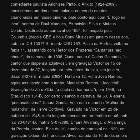
comediante paulista Anchizes Pinto, o Ankito (1924-2009),
considerado um dos cinco maiores nomes da era das
chanchadas em nosso cinema, bate ponto aqui com “É fogo na
jaca”, samba de Raul Marques, Estanislau Silva e Mateus
Conde. Destinado ao carnaval de 1954, foi lançado pela
Columbia (depois CBS e hoje Sony Music) em janeiro desse ano,
sob n.o CB-10017-B, matriz CBO-152. Paulo da Portela volta na
faixa 11, assinando com Heitor dos Prazeres “Cantar pra não
chorar”, do carnaval de 1938. Quem canta é Carlos Galhardo, “o
cantor que dispensa adjetivos”, em gravação Victor de 15 de
dezembro de 37, lançada um mês antes da folia, em janeiro,
disco 34278-B, matriz 80634. Na faixa 12, volta José Ramos,
agora assinando com o irmão, Marcelino Ramos, “Jequitibá”.
Gravação de Zé e Zilda (“a dupla da harmonia”), em 1949, na
Star, disco 151-B, por certo visando o carnaval de 50. A eterna
“personalíssima”, Isaura Garcia, vem com o samba “Mulher de
malandro”, de Hervê Cordovil. Gravado na Victor em 23 de
outubro de 1945, seria lançado apenas em setembro de 46, sob
n.o 80-0431-B, matriz S-078380. Ernani Alvarenga, o Alvarenga
da Portela, assina “Fica de lá”, samba do carnaval de 1939, em
gravação Odeon de Francisco Alves, datada de 16 de dezembro