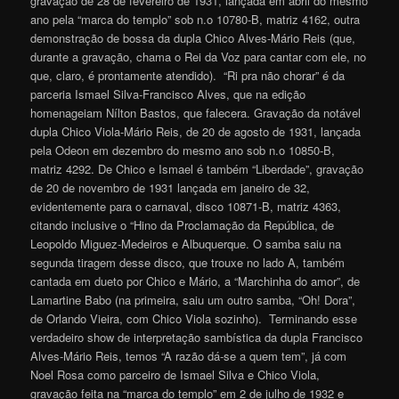
gravação de 28 de fevereiro de 1931, lançada em abril do mesmo
ano pela “marca do templo” sob n.o 10780-B, matriz 4162, outra
demonstração de bossa da dupla Chico Alves-Mário Reis (que,
durante a gravação, chama o Rei da Voz para cantar com ele, no
que, claro, é prontamente atendido). “Ri pra não chorar” é da
parceria Ismael Silva-Francisco Alves, que na edição
homenageiam Nílton Bastos, que falecera. Gravação da notável
dupla Chico Viola-Mário Reis, de 20 de agosto de 1931, lançada
pela Odeon em dezembro do mesmo ano sob n.o 10850-B,
matriz 4292. De Chico e Ismael é também “Liberdade”, gravação
de 20 de novembro de 1931 lançada em janeiro de 32,
evidentemente para o carnaval, disco 10871-B, matriz 4363,
citando inclusive o “Hino da Proclamação da República, de
Leopoldo Miguez-Medeiros e Albuquerque. O samba saiu na
segunda tiragem desse disco, que trouxe no lado A, também
cantada em dueto por Chico e Mário, a “Marchinha do amor”, de
Lamartine Babo (na primeira, saiu um outro samba, “Oh! Dora”,
de Orlando Vieira, com Chico Viola sozinho). Terminando esse
verdadeiro show de interpretação sambística da dupla Francisco
Alves-Mário Reis, temos “A razão dá-se a quem tem”, já com
Noel Rosa como parceiro de Ismael Silva e Chico Viola,
gravação feita na “marca do templo” em 2 de julho de 1932 e