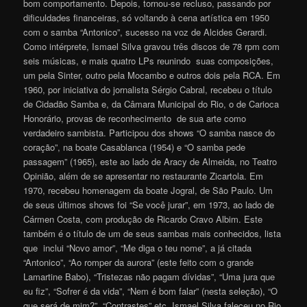
bom comportamento. Depois, tornou-se recluso, passando por
dificuldades financeiras, só voltando à cena artística em 1950
com o samba “Antonico”, sucesso na voz de Alcides Gerardi.
Como intérprete, Ismael Silva gravou três discos de 78 rpm com
seis músicas, e mais quatro LPs reunindo suas composições,
um pela Sinter, outro pela Mocambo e outros dois pela RCA. Em
1960, por iniciativa do jornalista Sérgio Cabral, recebeu o título
de Cidadão Samba e, da Câmara Municipal do Rio, o de Carioca
Honorário, provas de reconhecimento de sua arte como
verdadeiro sambista. Participou dos shows “O samba nasce do
coração”, na boate Casablanca (1954) e “O samba pede
passagem” (1965), este ao lado de Aracy de Almeida, no Teatro
Opinião, além de se apresentar no restaurante Zicartola. Em
1970, recebeu homenagem da boate Jogral, de São Paulo. Um
de seus últimos shows foi “Se você jurar”, em 1973, ao lado de
Cármen Costa, com produção de Ricardo Cravo Albim. Este
também é o título de um de seus sambas mais conhecidos, lista
que inclui “Novo amor”, “Me diga o teu nome”, a já citada
“Antonico”, “Ao romper da aurora” (este feito com o grande
Lamartine Babo), “Tristezas não pagam dívidas”, “Uma jura que
eu fiz”, “Sofrer é da vida”, “Nem é bom falar” (nesta seleção), “O
que será de mim?”, “Contrastes” etc. Ismael Silva faleceu no Rio