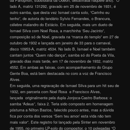
da Parlophon, subsidiária da Odeon, desativada naquele ano). O
lado A, matriz 131292, gravado em 25 de novembro de 1931, é
outro samba, que desta vez Ismael canta solo, “Carinho eu
tenho”, de autoria do lendário Sylvio Fernandes, o Brancura,
célebre malandro do Estácio. Em seguida, mais um dueto de
Ismael Silva com Noel Rosa, a marchinha ‘Seu Jacinto”,
composição só de Noel, gravada na “marca do templo” em 27 de
outubro de 1932 e lançada em janeiro de 33 para o carnaval,
disco 10953-A, matriz 4534. No lado B, Ismael e Noel também
cantam juntos “Quem não dança”, samba só do Poeta da Vila,
gravado dias mais tarde, em 17 de novembro de 1932, matriz
4552. Em ambas as faixas, com acompanhamento do Grupo
Gente Boa, está bem destacada no coro a voz de Francisco
Alves.
Em seguida, uma regravação de Ismael Silva para um hit seu de
1932, em parceria com Noel Rosa e Francisco Alves,
lançada originalmente pela dupla Jonjoca-Castro Barbosa: o
samba “Adeus”, faixa 2. Teria sido composto em homenagem
póstuma a Nílton Bastos, falecido pouco antes, mas a dúvida
fica por conta dos versos “Sem teu amor/ esta vida não tem
mais valor”. Este registro foi lançado pela Sinter em novembro
de 1955, no primeiro LP-solo do compositor, o 10 polegadas “O