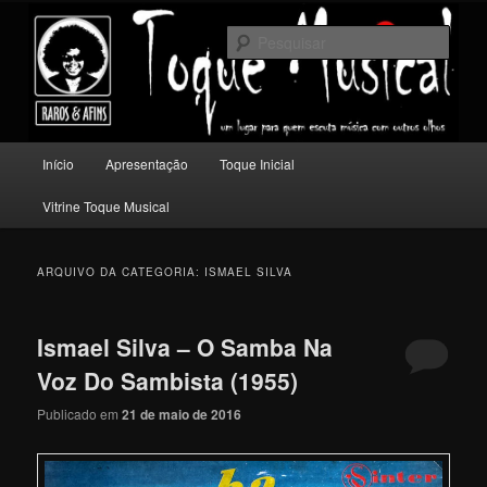
Pular
Pular
Um lugar para quem escuta música com outros olhos.
para
para
Pesqu
o
o
conteúdo
conteúdo
Toque Musical
principal
secundário
Menu
Início
Apresentação
Toque Inicial
principal
Vitrine Toque Musical
ARQUIVO DA CATEGORIA:
ISMAEL SILVA
Ismael Silva – O Samba Na
Voz Do Sambista (1955)
Publicado em
21 de maio de 2016