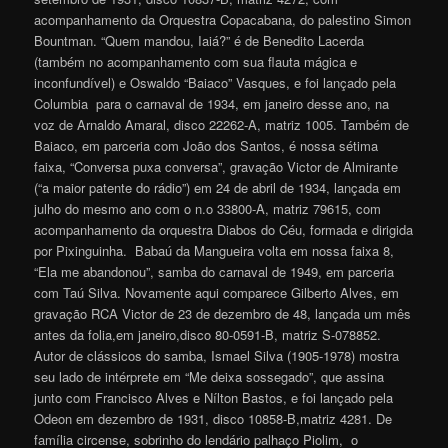
acompanhamento da Orquestra Copacabana, do palestino Simon
Bountman. “Quem mandou, Iaiá?” é de Benedito Lacerda
(também no acompanhamento com sua flauta mágica e
inconfundível) e Oswaldo “Baiaco” Vasques, e foi lançado pela
Columbia para o carnaval de 1934, em janeiro desse ano, na
voz de Arnaldo Amaral, disco 22262-A, matriz 1005. Também de
Baiaco, em parceria com João dos Santos, é nossa sétima
faixa, “Conversa puxa conversa”, gravação Victor de Almirante
(“a maior patente do rádio”) em 24 de abril de 1934, lançada em
julho do mesmo ano com o n.o 33800-A, matriz 79615, com
acompanhamento da orquestra Diabos do Céu, formada e dirigida
por Pixinguinha. Babaú da Mangueira volta em nossa faixa 8,
“Ela me abandonou”, samba do carnaval de 1949, em parceria
com Taú Silva. Novamente aqui comparece Gilberto Alves, em
gravação RCA Victor de 23 de dezembro de 48, lançada um mês
antes da folia,em janeiro,disco 80-0591-B, matriz S-078852.
Autor de clássicos do samba, Ismael Silva (1905-1978) mostra
seu lado de intérprete em “Me deixa sossegado”, que assina
junto com Francisco Alves e Nílton Bastos, e foi lançado pela
Odeon em dezembro de 1931, disco 10858-B,matriz 4281. De
família circense, sobrinho do lendário palhaço Piolim, o