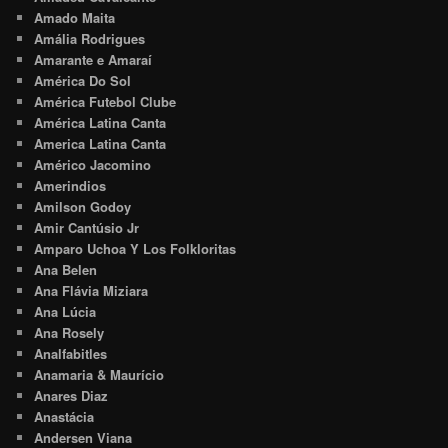
Amado Maita
Amália Rodrigues
Amarante e Amaraí
América Do Sol
América Futebol Clube
América Latina Canta
America Latina Canta
Américo Jacomino
Amerindios
Amilson Godoy
Amir Cantúsio Jr
Amparo Uchoa Y Los Folkloritas
Ana Belen
Ana Flávia Miziara
Ana Lúcia
Ana Rosely
Analfabitles
Anamaria & Maurício
Anares Diaz
Anastácia
Andersen Viana