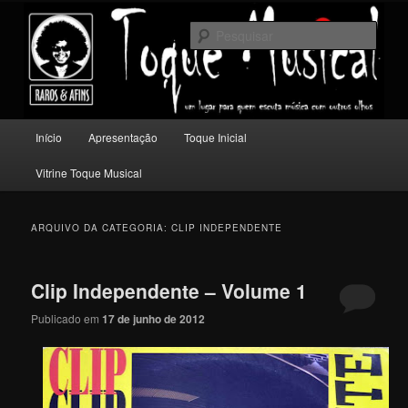
Pular
Pular
Um lugar para quem escuta música com outros olhos.
para
para
Pesqu
o
o
conteúdo
conteúdo
Toque Musical
principal
secundário
Menu
Início
Apresentação
Toque Inicial
principal
Vitrine Toque Musical
ARQUIVO DA CATEGORIA:
CLIP INDEPENDENTE
Clip Independente – Volume 1
Publicado em
17 de junho de 2012