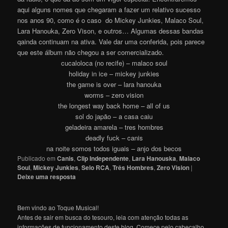
aqui alguns nomes que chegaram a fazer um relativo sucesso
nos anos 90, como é o caso do Mickey Junkies, Malaco Soul,
Lara Hanouka, Zero Vison, e outros… Algumas dessas bandas
qainda continuam na ativa. Vale dar uma conferida, pois parece
que este álbum não chegou a ser comercializado.
cucaloloca (no recife) – malaco soul
holiday in ice – mickey junkies
the game is over – lara hanouka
worms – zero vision
the longest way back home – all of us
sol do japão – a casa caiu
geladeira amarela – tres hombres
deadly fuck – canis
na noite somos todos iguais – anjo dos becos
Publicado em
Canis
,
Clip Independente
,
Lara Hanouska
,
Malaco
Soul
,
Mickey Junkies
,
Selo RCA
,
Três Hombres
,
Zero Vision
|
Deixe uma resposta
Bem vindo ao Toque Musical!
Antes de sair em busca do tesouro, leia com atenção todas as
informações de funcionamento deste blog. Comece pelo cabeçalho,