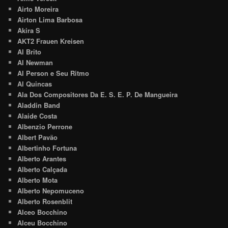
Airto Moreira
Airton Lima Barbosa
Akira S
AKT2 Frauen Kreisen
Al Brito
Al Newman
Al Person e Seu Ritmo
Al Quincas
Ala Dos Compositores Da E. S. E. P. De Mangueira
Aladdin Band
Alaide Costa
Albenzio Perrone
Albert Pavão
Albertinho Fortuna
Alberto Arantes
Alberto Calçada
Alberto Mota
Alberto Nepomuceno
Alberto Rosenblit
Alceo Bocchino
Alceu Bocchino