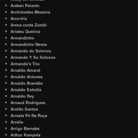
Araken Peixoto
Archimedes Messina
Arco-Iris
Arena conta Zumbi
Aristeu Queiroz
Armandinho
Armandinho Neves
Armando do Solovox
Armando Y Su Solovox
Armando's Trio
Arnaldo Amaral
Arnaldo Antunes
Arnaldo Brandão
Arnaldo Estrella
Arnaldo Rey
Arnaud Rodrigues
Aroldo Santos
Arrasta Pé Na Roça
Arrelia
Arrigo Barnabé
Arthur Kampela