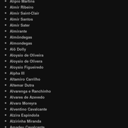
Alipio Martins
Almir Ribeiro
Almir Saint-Clair
Almir Santos
Almir Sater
Almirante
Almôndegas
Almondegas
Alô Dolly
Aloysio de Oliveira
Aloysio de Olivera
Aloysio Figueiredo
Alpha III
Altamiro Carrilho
Altemar Dutra
Alvarenga e Ranchinho
Alvares de Azevedo
Alvaro Moreyra
Alventino Cavalcante
Alzira Espíndola
Alzirinha Miranda
Amadeu Cavalcante