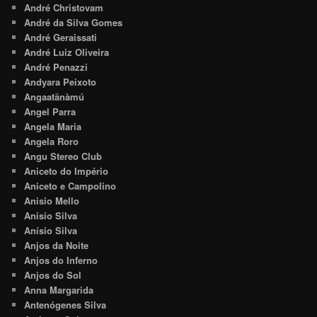
André Christovam
André da Silva Gomes
André Geraissati
André Luiz Oliveira
André Penazzi
Andyara Peixoto
Angaatãnàmú
Angel Parra
Angela Maria
Angela Roro
Angu Stereo Club
Aniceto do Império
Aniceto e Campolino
Anisio Mello
Anisio Silva
Anísio Silva
Anjos da Noite
Anjos do Inferno
Anjos do Sol
Anna Margarida
Antenógenes Silva