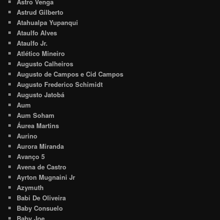
Astro Venga
Astrud Gilberto
Atahualpa Yupanqui
Ataulfo Alves
Ataulfo Jr.
Atlético Mineiro
Augusto Calheiros
Augusto de Campos e Cid Campos
Augusto Frederico Schimidt
Augusto Jatobá
Aum
Aum Soham
Áurea Martins
Aurino
Aurora Miranda
Avanço 5
Avena de Castro
Ayrton Mugnaini Jr
Azymuth
Babi De Oliveira
Baby Consuelo
Baby Joe