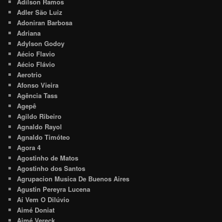
Adilson Ramos
Adler São Luiz
Adoniran Barbosa
Adriana
Adylson Godoy
Aécio Flavio
Aécio Flávio
Aerotrio
Afonso Vieira
Agência Tass
Agepê
Agildo Ribeiro
Agnaldo Rayol
Agnaldo Timóteo
Agora 4
Agostinho de Matos
Agostinho dos Santos
Agrupacion Musica De Buenos Aires
Agustin Pereyra Lucena
Aí Vem O Dilúvio
Aimé Doniat
Aimé Vereck