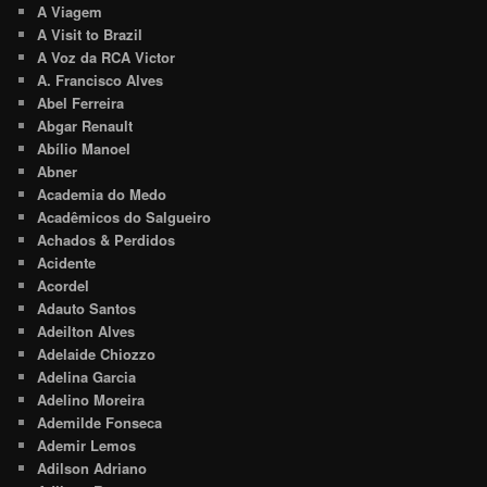
A Viagem
A Visit to Brazil
A Voz da RCA Victor
A. Francisco Alves
Abel Ferreira
Abgar Renault
Abílio Manoel
Abner
Academia do Medo
Acadêmicos do Salgueiro
Achados & Perdidos
Acidente
Acordel
Adauto Santos
Adeilton Alves
Adelaide Chiozzo
Adelina Garcia
Adelino Moreira
Ademilde Fonseca
Ademir Lemos
Adilson Adriano