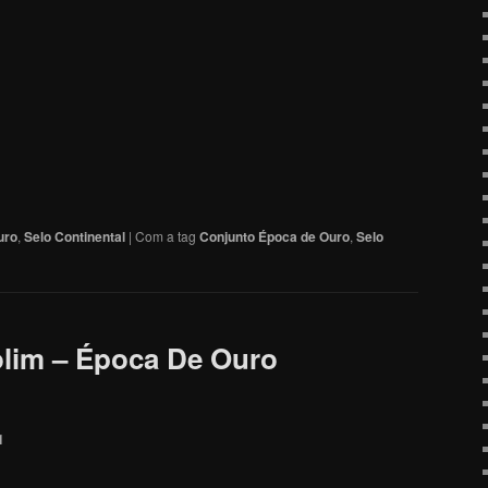
uro
,
Selo Continental
|
Com a tag
Conjunto Época de Ouro
,
Selo
lim – Época De Ouro
1