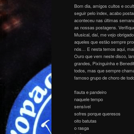
Bom dia, amigos cultos e ocul
seguir pelo index, acabo post
aconteceu nas últimas semanas
as nossas postagens. Verifique
Musical, daí, me vejo obrigado 
aqueles que estão sempre pr
nós… E nesta temos aqui, mai
Ouro que vem neste disco, lan
grandes, Pixinguinha e Benedit
todos, mas que sempre chama 
famoso grupo de choro de to
flauta e pandeiro
naquele tempo
sensível
sofres porque queresos
oito batutas
o rasga