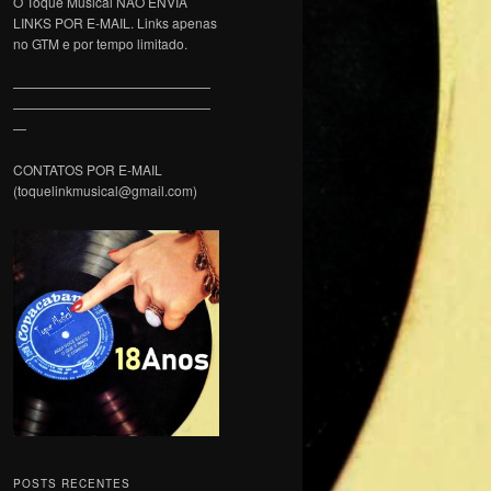
O Toque Musical NÃO ENVIA
LINKS POR E-MAIL. Links apenas
no GTM e por tempo limitado.
———————————————
———————————————
—
CONTATOS POR E-MAIL
(toquelinkmusical@gmail.com)
POSTS RECENTES