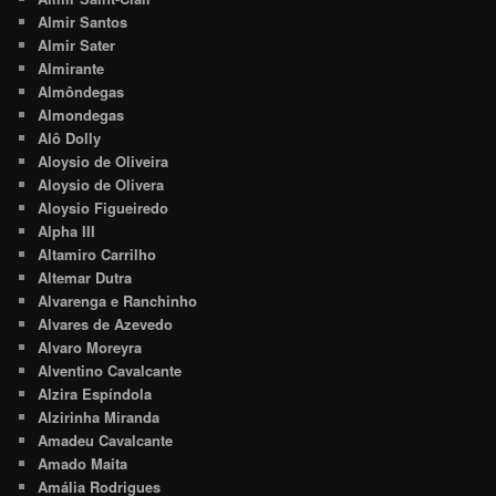
Almir Santos
Almir Sater
Almirante
Almôndegas
Almondegas
Alô Dolly
Aloysio de Oliveira
Aloysio de Olivera
Aloysio Figueiredo
Alpha III
Altamiro Carrilho
Altemar Dutra
Alvarenga e Ranchinho
Alvares de Azevedo
Alvaro Moreyra
Alventino Cavalcante
Alzira Espíndola
Alzirinha Miranda
Amadeu Cavalcante
Amado Maita
Amália Rodrigues