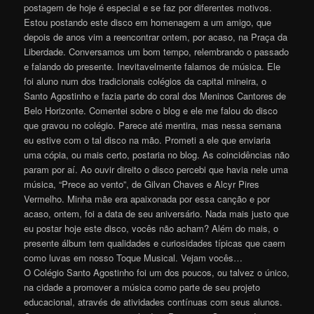
postagem de hoje é especial e se faz por diferentes motivos.
Estou postando este disco em homenagem a um amigo, que
depois de anos vim a reencontrar ontem, por acaso, na Praça da
Liberdade. Conversamos um bom tempo, relembrando o passado
e falando do presente. Inevitavelmente falamos de música. Ele
foi aluno num dos tradicionais colégios da capital mineira, o
Santo Agostinho e fazia parte do coral dos Meninos Cantores de
Belo Horizonte. Comentei sobre o blog e ele me falou do disco
que gravou no colégio. Parece até mentira, mas nessa semana
eu estive com o tal disco na mão. Prometi a ele que enviaria
uma cópia, ou mais certo, postaria no blog. As coincidências não
param por aí. Ao ouvir direito o disco percebi que havia nele uma
música, “Prece ao vento”, de Gilvan Chaves e Alcyr Pires
Vermelho. Minha mãe era apaixonada por essa canção e por
acaso, ontem, foi a data de seu aniversário. Nada mais justo que
eu postar hoje este disco, vocês não acham? Além do mais, o
presente álbum tem qualidades e curiosidades típicas que caem
como luvas em nosso Toque Musical. Vejam vocês…
O Colégio Santo Agostinho foi um dos poucos, ou talvez o único,
na cidade a promover a música como parte de seu projeto
educacional, através de atividades contínuas com seus alunos.