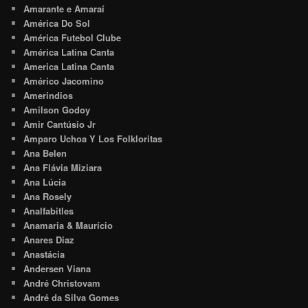
Amarante e Amaraí
América Do Sol
América Futebol Clube
América Latina Canta
America Latina Canta
Américo Jacomino
Amerindios
Amilson Godoy
Amir Cantúsio Jr
Amparo Uchoa Y Los Folkloritas
Ana Belen
Ana Flávia Miziara
Ana Lúcia
Ana Rosely
Analfabitles
Anamaria & Maurício
Anares Diaz
Anastácia
Andersen Viana
André Christovam
André da Silva Gomes