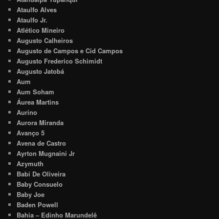
Ataulfo Alves
Ataulfo Jr.
Atlético Mineiro
Augusto Calheiros
Augusto de Campos e Cid Campos
Augusto Frederico Schimidt
Augusto Jatobá
Aum
Aum Soham
Áurea Martins
Aurino
Aurora Miranda
Avanço 5
Avena de Castro
Ayrton Mugnaini Jr
Azymuth
Babi De Oliveira
Baby Consuelo
Baby Joe
Baden Powell
Bahia – Edinho Marundelê