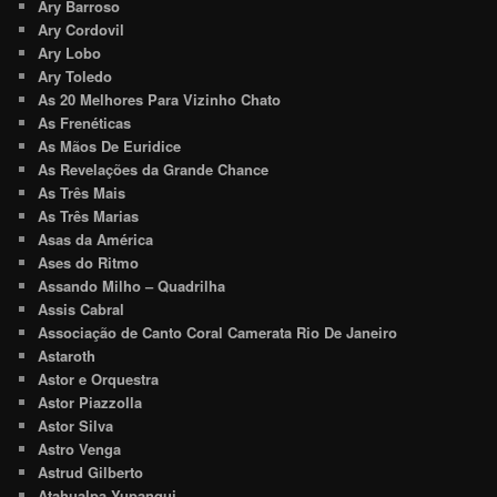
Ary Barroso
Ary Cordovil
Ary Lobo
Ary Toledo
As 20 Melhores Para Vizinho Chato
As Frenéticas
As Mãos De Euridice
As Revelações da Grande Chance
As Três Mais
As Três Marias
Asas da América
Ases do Ritmo
Assando Milho – Quadrilha
Assis Cabral
Associação de Canto Coral Camerata Rio De Janeiro
Astaroth
Astor e Orquestra
Astor Piazzolla
Astor Silva
Astro Venga
Astrud Gilberto
Atahualpa Yupanqui