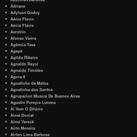
Adriana
Adylson Godoy
Aécio Flavio
Aécio Flávio
Aerotrio
Afonso Vieira
Agência Tass
Agepê
Agildo Ribeiro
Agnaldo Rayol
Agnaldo Timóteo
Agora 4
Agostinho de Matos
Agostinho dos Santos
Agrupacion Musica De Buenos Aires
Agustin Pereyra Lucena
Aí Vem O Dilúvio
Aimé Doniat
Aimé Vereck
Airto Moreira
Airton Lima Barbosa