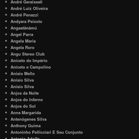
André Geraissati
André Luiz Oliveira
André Penazzi
Andyara Peixoto
Angaatãnàmú
Angel Parra
Angela Maria
Angela Roro
Angu Stereo Club
Aniceto do Império
Aniceto e Campolino
Anisio Mello
Anisio Silva
Anísio Silva
Anjos da Noite
Anjos do Inferno
Anjos do Sol
Anna Margarida
Antenógenes Silva
Anthony Guima
Antoninho Pellicciari E Seu Conjunto
Antonio Adolfo