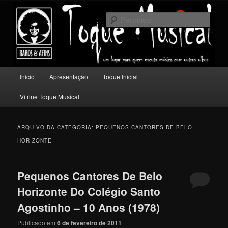
Pular
Pular
Um lugar para quem escuta música com outros olhos.
para
para
Pesqu
o
o
conteúdo
conteúdo
Toque Musical
principal
secundário
Menu
Início
Apresentação
Toque Inicial
principal
Vitrine Toque Musical
ARQUIVO DA CATEGORIA:
PEQUENOS CANTORES DE BELO
HORIZONTE
Pequenos Cantores De Belo
Horizonte Do Colégio Santo
Agostinho – 10 Anos (1978)
Publicado em
6 de fevereiro de 2011