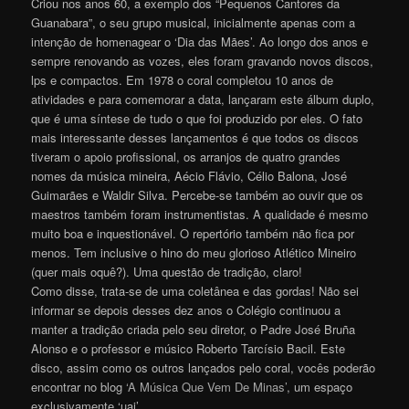
Criou nos anos 60, a exemplo dos “Pequenos Cantores da
Guanabara”, o seu grupo musical, inicialmente apenas com a
intenção de homenagear o ‘Dia das Mães’. Ao longo dos anos e
sempre renovando as vozes, eles foram gravando novos discos,
lps e compactos. Em 1978 o coral completou 10 anos de
atividades e para comemorar a data, lançaram este álbum duplo,
que é uma síntese de tudo o que foi produzido por eles. O fato
mais interessante desses lançamentos é que todos os discos
tiveram o apoio profissional, os arranjos de quatro grandes
nomes da música mineira, Aécio Flávio, Célio Balona, José
Guimarães e Waldir Silva. Percebe-se também ao ouvir que os
maestros também foram instrumentistas. A qualidade é mesmo
muito boa e inquestionável. O repertório também não fica por
menos. Tem inclusive o hino do meu glorioso Atlético Mineiro
(quer mais oquê?). Uma questão de tradição, claro!
Como disse, trata-se de uma coletânea e das gordas! Não sei
informar se depois desses dez anos o Colégio continuou a
manter a tradição criada pelo seu diretor, o Padre José Bruña
Alonso e o professor e músico Roberto Tarcísio Bacil. Este
disco, assim como os outros lançados pelo coral, vocês poderão
encontrar no blog
‘A Música Que Vem De Minas’
, um espaço
exclusivamente ‘uai’.