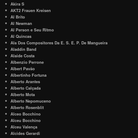
Akira S
AKT2 Frauen Kreisen
Al Brito
Al Newman
Al Person e Seu Ritmo
Al Quincas
Ala Dos Compositores Da E. S. E. P. De Mangueira
Aladdin Band
Alaide Costa
Albenzio Perrone
Albert Pavão
Albertinho Fortuna
Alberto Arantes
Alberto Calçada
Alberto Mota
Alberto Nepomuceno
Alberto Rosenblit
Alceo Bocchino
Alceu Bocchino
Alceu Valença
Alcides Gerardi