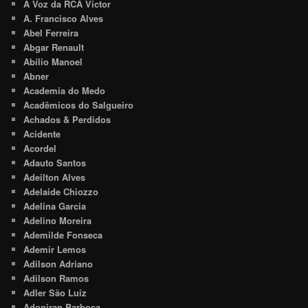
A Voz da RCA Victor
A. Francisco Alves
Abel Ferreira
Abgar Renault
Abílio Manoel
Abner
Academia do Medo
Acadêmicos do Salgueiro
Achados & Perdidos
Acidente
Acordel
Adauto Santos
Adeilton Alves
Adelaide Chiozzo
Adelina Garcia
Adelino Moreira
Ademilde Fonseca
Ademir Lemos
Adilson Adriano
Adilson Ramos
Adler São Luiz
Adoniran Barbosa