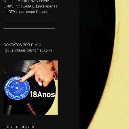
O Toque Musical NÃO ENVIA
LINKS POR E-MAIL. Links apenas
no GTM e por tempo limitado.
———————————————
———————————————
—
CONTATOS POR E-MAIL
(toquelinkmusical@gmail.com)
POSTS RECENTES