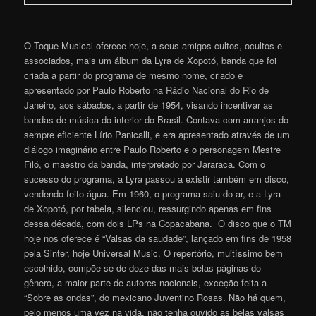
O Toque Musical oferece hoje, a seus amigos cultos, ocultos e
associados, mais um álbum da Lyra de Xopotó, banda que foi
criada a partir do programa de mesmo nome, criado e
apresentado por Paulo Roberto na Rádio Nacional do Rio de
Janeiro, aos sábados, a partir de 1954, visando incentivar as
bandas de música do interior do Brasil. Contava com arranjos do
sempre eficiente Lírio Panicalli, e era apresentado através de um
diálogo imaginário entre Paulo Roberto e o personagem Mestre
Filó, o maestro da banda, interpretado por Jararaca. Com o
sucesso do programa, a Lyra passou a existir também em disco,
vendendo feito água. Em 1960, o programa saiu do ar, e a Lyra
de Xopotó, por tabela, silenciou, ressurgindo apenas em fins
dessa década, com dois LPs na Copacabana. O disco que o TM
hoje nos oferece é “Valsas da saudade”, lançado em fins de 1958
pela Sinter, hoje Universal Music. O repertório, muitíssimo bem
escolhido, compõe-se de doze das mais belas páginas do
gênero, a maior parte de autores nacionais, exceção feita a
“Sobre as ondas”, do mexicano Juventino Rosas. Não há quem,
pelo menos uma vez na vida, não tenha ouvido as belas valsas