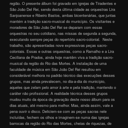
região. O presente álbum foi gravado em igrejas de Tiradentes e
São João Del Rei, sendo desta última cidade as orquestras Lira
Sanjoanense e Ribeiro Bastos, ambas bicentenárias, que juntas
mantém a tradição sacro-musical do município. Os visitantes e
moradores de São João Del Rei se deparam com essas
orquestras no seu cotidiano, nas missas de segunda a segunda,
executando sempre peças do repertório sacro-colonial. Neste
trabalho, são apresentadas nove expressivas peças sacro-
coloniais. Essas e outras orquestras, como a Ramalho e a Lira
Ceciliana de Prados, ainda hoje mantêm viva a tradição sacro-
musical da região do Rio das Mortes. A instalação de uma
faculdade de música em São João Del Rei resultou em
considerável melhora no padrão técnico das execuções desses
grupos, mas ainda prevalecem, no dia-a-dia do município,
aqueles que zelam pelo amor à arte e pela tradição, mantendo o
caráter não profissional. A realidade técnica desses grupos
mudou muito da época da gravação deste nosso álbum para os
dias atuais, até mesmo para melhor. Mas, ainda assim, vale a
pena ouvir o disco. Deliciem-se com as peças sacras nele
incluídas, fechem os olhos e imaginem-se numa das igrejas
barrocas da região do Rio das Mortes, cheias de riquezas, de