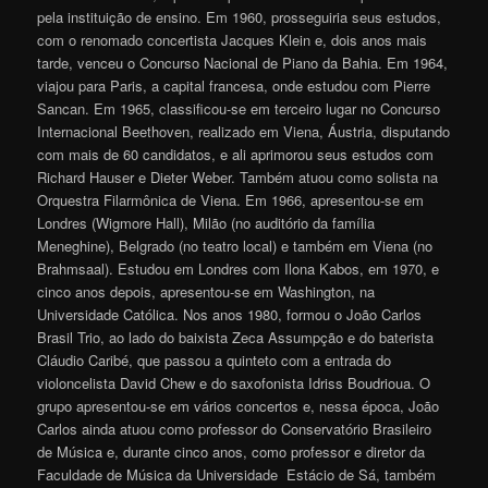
pela instituição de ensino. Em 1960, prosseguiria seus estudos,
com o renomado concertista Jacques Klein e, dois anos mais
tarde, venceu o Concurso Nacional de Piano da Bahia. Em 1964,
viajou para Paris, a capital francesa, onde estudou com Pierre
Sancan. Em 1965, classificou-se em terceiro lugar no Concurso
Internacional Beethoven, realizado em Viena, Áustria, disputando
com mais de 60 candidatos, e ali aprimorou seus estudos com
Richard Hauser e Dieter Weber. Também atuou como solista na
Orquestra Filarmônica de Viena. Em 1966, apresentou-se em
Londres (Wigmore Hall), Milão (no auditório da família
Meneghine), Belgrado (no teatro local) e também em Viena (no
Brahmsaal). Estudou em Londres com Ilona Kabos, em 1970, e
cinco anos depois, apresentou-se em Washington, na
Universidade Católica. Nos anos 1980, formou o João Carlos
Brasil Trio, ao lado do baixista Zeca Assumpção e do baterista
Cláudio Caribé, que passou a quinteto com a entrada do
violoncelista David Chew e do saxofonista Idriss Boudrioua. O
grupo apresentou-se em vários concertos e, nessa época, João
Carlos ainda atuou como professor do Conservatório Brasileiro
de Música e, durante cinco anos, como professor e diretor da
Faculdade de Música da Universidade Estácio de Sá, também