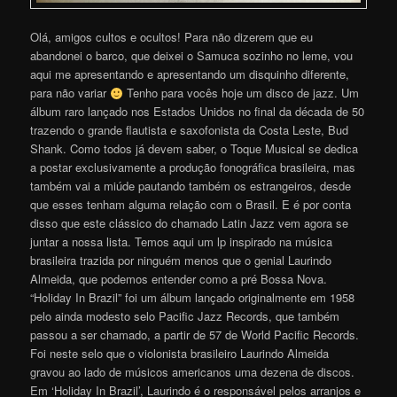
Olá, amigos cultos e ocultos! Para não dizerem que eu
abandonei o barco, que deixei o Samuca sozinho no leme, vou
aqui me apresentando e apresentando um disquinho diferente,
para não variar
Tenho para vocês hoje um disco de jazz. Um
álbum raro lançado nos Estados Unidos no final da década de 50
trazendo o grande flautista e saxofonista da Costa Leste, Bud
Shank. Como todos já devem saber, o Toque Musical se dedica
a postar exclusivamente a produção fonográfica brasileira, mas
também vai a miúde pautando também os estrangeiros, desde
que esses tenham alguma relação com o Brasil. E é por conta
disso que este clássico do chamado Latin Jazz vem agora se
juntar a nossa lista. Temos aqui um lp inspirado na música
brasileira trazida por ninguém menos que o genial Laurindo
Almeida, que podemos entender como a pré Bossa Nova.
“Holiday In Brazil” foi um álbum lançado originalmente em 1958
pelo ainda modesto selo Pacific Jazz Records, que também
passou a ser chamado, a partir de 57 de World Pacific Records.
Foi neste selo que o violonista brasileiro Laurindo Almeida
gravou ao lado de músicos americanos uma dezena de discos.
Em ‘Holiday In Brazil’, Laurindo é o responsável pelos arranjos e