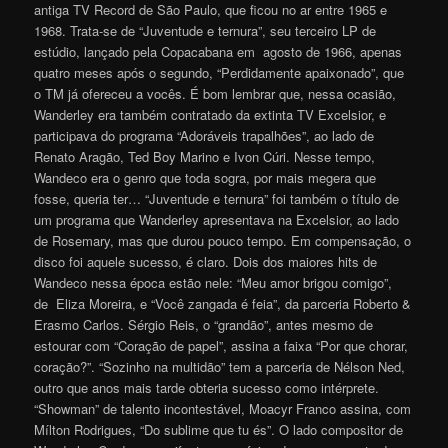
antiga TV Record de São Paulo, que ficou no ar entre 1965 e
1968. Trata-se de “Juventude e ternura”, seu terceiro LP de
estúdio, lançado pela Copacabana em agosto de 1966, apenas
quatro meses após o segundo, “Perdidamente apaixonado”, que
o TM já ofereceu a vocês. É bom lembrar que, nessa ocasião,
Wanderley era também contratado da extinta TV Excelsior, e
participava do programa “Adoráveis trapalhões”, ao lado de
Renato Aragão, Ted Boy Marino e Ivon Cúri. Nesse tempo,
Wandeco era o genro que toda sogra, por mais megera que
fosse, queria ter… “Juventude e ternura” foi também o título de
um programa que Wanderley apresentava na Excelsior, ao lado
de Rosemary, mas que durou pouco tempo. Em compensação, o
disco foi aquele sucesso, é claro. Dois dos maiores hits de
Wandeco nessa época estão nele: “Meu amor brigou comigo”,
de Eliza Moreira, e “Você zangada é feia”, da parceria Roberto &
Erasmo Carlos. Sérgio Reis, o “grandão”, antes mesmo de
estourar com “Coração de papel”, assina a faixa “Por que chorar,
coração?”. “Sozinho na multidão” tem a parceria de Nélson Ned,
outro que anos mais tarde obteria sucesso como intérprete.
“Showman” de talento incontestável, Moacyr Franco assina, com
Mílton Rodrigues, “Do sublime que tu és”. O lado compositor de