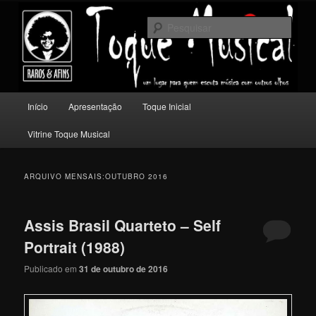
Pular
Pular
Um lugar para quem escuta música com outros olhos.
para
para
Pesqu
o
o
conteúdo
conteúdo
Toque Musical
principal
secundário
Menu
Início
Apresentação
Toque Inicial
principal
Vitrine Toque Musical
ARQUIVO MENSAIS:
OUTUBRO 2016
Assis Brasil Quarteto – Self
Portrait (1988)
Publicado em
31 de outubro de 2016