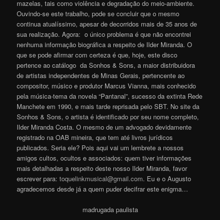
mazelas, tais como violência e degradação do meio-ambiente.
Ouvindo-se este trabalho, pode se concluir que o mesmo
continua atualíssimo, apesar de decorridos mais de 35 anos de
sua realização. Agora: o único problema é que não encontrei
nenhuma informação biográfica a respeito de Ilder Miranda. O
que se pode afirmar com certeza é que, hoje, este disco
pertence ao catálogo da Sonhos & Sons, a maior distribuidora
de artistas independentes de Minas Gerais, pertencente ao
compositor, músico e produtor Marcus Vianna, mais conhecido
pela música-tema da novela “Pantanal”, sucesso da extinta Rede
Manchete em 1990, e mais tarde reprisada pelo SBT. No site da
Sonhos & Sons, o artista é identificado por seu nome completo,
Ilder Miranda Costa. O mesmo de um advogado devidamente
registrado na OAB mineira, que tem até livros jurídicos
publicados. Seria ele? Pois aqui vai um lembrete a nossos
amigos cultos, ocultos e associados: quem tiver informações
mais detalhadas a respeito deste nosso Ilder Miranda, favor
escrever para:
toquelinkmusical@gmail.com
. Eu e o Augusto
agradecemos desde já a quem puder decifrar este enigma…
madrugada paulista