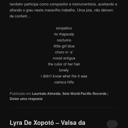
também participa como compositor e instrumentista, azeitando e
afiando o grau neste maravilho trabalho. Uma joia, não deixem
de conferir…
simpatico
rio rhapsody
nocturno
little girl blue
choro in ‘a’
mood antigua
the color of her hair
lonely
i didn’t know what the it was
carioca hills
.
Publicado em
Laurindo Almeida
,
Selo World Pacific Records
|
Deixe uma resposta
Lyra De Xopotó – Valsa da