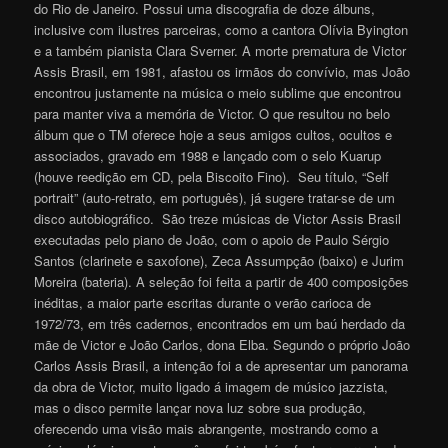
do Rio de Janeiro. Possui uma discografia de doze álbuns,
inclusive com ilustres parceiras, como a cantora Olívia Byington
e a também pianista Clara Sverner. A morte prematura de Victor
Assis Brasil, em 1981, afastou os irmãos do convívio, mas João
encontrou justamente na música o meio sublime que encontrou
para manter viva a memória de Victor. O que resultou no belo
álbum que o TM oferece hoje a seus amigos cultos, ocultos e
associados, gravado em 1988 e lançado com o selo Kuarup
(houve reedição em CD, pela Biscoito Fino). Seu título, “Self
portrait” (auto-retrato, em português), já sugere tratar-se de um
disco autobiográfico. São treze músicas de Victor Assis Brasil
executadas pelo piano de João, com o apoio de Paulo Sérgio
Santos (clarinete e saxofone), Zeca Assumpção (baixo) e Jurim
Moreira (bateria). A seleção foi feita a partir de 400 composições
inéditas, a maior parte escritas durante o verão carioca de
1972/73, em três cadernos, encontrados em um baú herdado da
mãe de Victor e João Carlos, dona Elba. Segundo o próprio João
Carlos Assis Brasil, a intenção foi a de apresentar um panorama
da obra de Victor, muito ligado á imagem de músico jazzista,
mas o disco permite lançar nova luz sobre sua produção,
oferecendo uma visão mais abrangente, mostrando como a