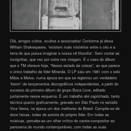
Olá, amigos cultos, ocultos e associados! Conforme já disse
William Shakespeare, “existem mais mistérios entre o céu e a
terra do que possa imaginar a nossa vã filosofia”. Sem contar as
incógnitas, que vez por outra nos chegam. É o caso do álbum
que o TM oferece hoje, “Nesse estado de coisas”, ao que parece
o único trabalho de Ilder Miranda. O LP saiu em 1981 com o selo
Mãos e Meios, numa época em que se registrou um verdadeiro
“boom” de lançamentos discográficos independentes, a partir do
sucesso do primeiro álbum do grupo Boca Livre, editado
justamente nesse esquema. É um trabalho até caprichado, tanto
técnica quanto graficamente, gravado em São Paulo no estúdio
Vice Versa, na época um dos melhores do Brasil. Compõe-se de
doze faixas, todas de autoria do próprio Ilder. Em todas as
músicas, percebe-se um olhar crítico do cantor-compositor ao
panorama do mundo contemporâneo, com todas as suas