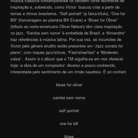
música clássica contemporânea foi também fonte recorrente de
inspiração e, sobretudo, como Victor buscou criar a partir de
temas e ritmos brasileiros. “Self portrait” (a faixa-título), “One for
Bill” (homenagem ao pianista Bill Evans) e “Blues for Oliver”
(tributo ao norte-americano Oliver Nelson) têm clara inspiração
no jazz, “Samba sem nome” é embebida de Brasil, e “Almendrix”
traz referências à música latina. Por sua vez, as incursões de
Victor pelo gênero erudito estão presentes em “Jazz sonata for
piano”, com toques jazzísticos, “Fast/slow/fast” e “Moderato
valsa”. Assim é o álbum que o TM orgulha-se em nos oferecer
hoje: a obra de um compositor diverso e pouco conhecido,
interpretada pelo sentimento de um irmão saudoso. É só conferir.
blues for oliver
samba sem nome
self portrait
one for bill
blues