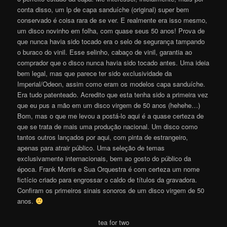
conta disso, um lp de capa sanduíche (original) super bem
conservado é coisa rara de se ver. E realmente era isso mesmo,
um disco novinho em folha, com quase seus 50 anos! Prova de
que nunca havia sido tocado era o selo de segurança tampando
o buraco do vinil. Esse selinho, cabaço de vinil, garantia ao
comprador que o disco nunca havia sido tocado antes. Uma ideia
bem legal, mas que parece ter sido exclusividade da
Imperial/Odeon, assim como eram os modelos capa sanduíche.
Era tudo patenteado. Acredito que esta tenha sido a primeira vez
que eu pus a mão em um disco virgem de 50 anos (hehehe…)
Bom, mas o que me levou a postá-lo aqui é a quase certeza de
que se trata de mais uma produção nacional. Um disco como
tantos outros lançados por aqui, com pinta de estrangeiro,
apenas para atrair público. Uma seleção de temas
exclusivamente internacionais, bem ao gosto do público da
época. Frank Morris e Sua Orquestra é com certeza um nome
fictício criado para engrossar o caldo de títulos da gravadora.
Confiram os primeiros sinais sonoros de um disco virgem de 50
anos.
tea for two