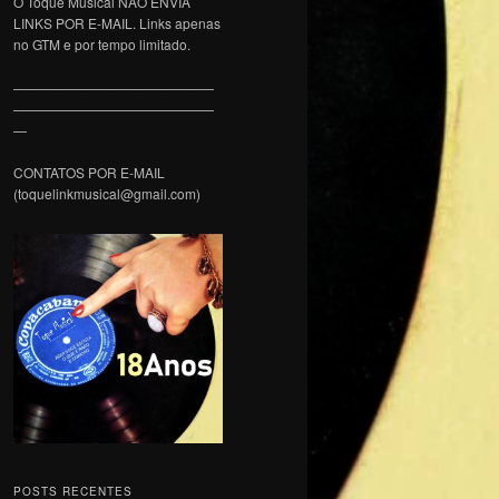
O Toque Musical NÃO ENVIA
LINKS POR E-MAIL. Links apenas
no GTM e por tempo limitado.
———————————————
———————————————
—
CONTATOS POR E-MAIL
(toquelinkmusical@gmail.com)
POSTS RECENTES