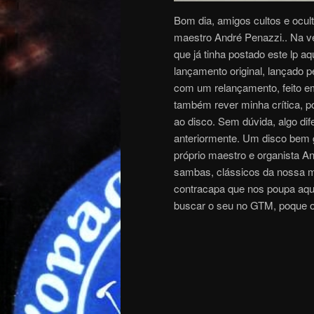
Bom dia, amigos cultos e ocul
maestro André Penazzi.. Na ve
que já tinha postado este lp a
lançamento original, lançado p
com um relançamento, feito em
também rever minha crítica, p
ao disco. Sem dúvida, algo di
anteriormente. Um disco bem 
próprio maestro e organista An
sambas, clássicos da nossa mú
contracapa que nos poupa aqui
buscar o seu no GTM, poque o 