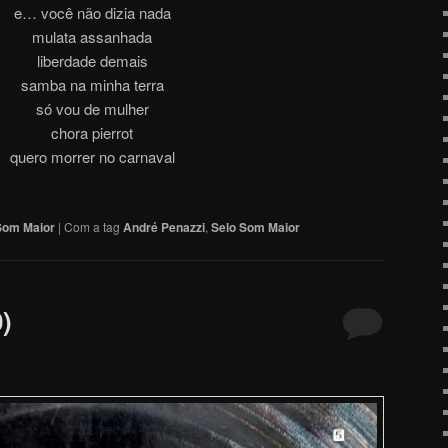
e… você não dizia nada
mulata assanhada
liberdade demais
samba na minha terra
só vou de mulher
chora pierrot
quero morrer no carnaval
Som Maior
|
Com a tag
André Penazzi
,
Selo Som Maior
)