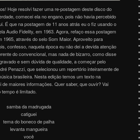
tos! Hoje resolvi fazer uma re-postagem deste disco do
rdade, comecei ela no engano, pois não havia percebido
qui. É que na postagem de 11 anos atrás eu o fiz usando o
ela Audio Fidelity, em 1963. Agora, refaço essa postagem
 1965, através do selo Som Maior. Aproveito para
ois, confesso, naquela época eu não dei a devida atenção
ferente do convencional, mas nada de bizarro, como disse
gravado e sem dúvida de qualidade, a começar pelo
dré Penazzi, que selecionou um repertório inteiramente de
sica brasileira. Nesta edição temos um texto na
 de maiores informações. Quer saber, que ouvir? Vai
tempo é limitado.
samba da madrugada
catiguei
tema do boneco de palha
levanta mangueira
você