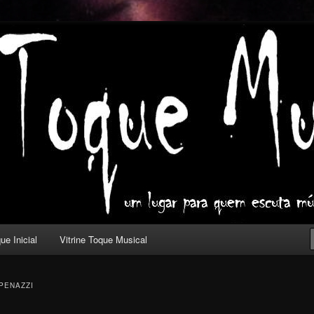
ica com outros olhos.
l
ue Inicial
Vitrine Toque Musical
PENAZZI