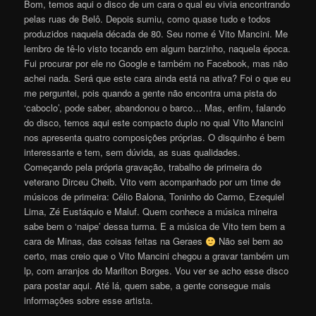
Bom, temos aqui o disco de um cara o qual eu vivia encontrando
pelas ruas de Belô. Depois sumiu, como quase tudo e todos
produzidos naquela década de 80. Seu nome é Vito Mancini. Me
lembro de tê-lo visto tocando em algum barzinho, naquela época.
Fui procurar por ele no Google e também no Facebook, mas não
achei nada. Será que este cara ainda está na ativa? Foi o que eu
me perguntei, pois quando a gente não encontra uma pista do
‘caboclo’, pode saber, abandonou o barco… Mas, enfim, falando
do disco, temos aqui este compacto duplo no qual Vito Mancini
nos apresenta quatro composições próprias. O disquinho é bem
interessante e tem, sem dúvida, as suas qualidades.
Começando pela própria gravação, trabalho de primeira do
veterano Dirceu Cheib. Vito vem acompanhado por um time de
músicos de primeira: Célio Balona, Toninho do Carmo, Ezequiel
Lima, Zé Eustáquio e Maluf. Quem conhece a música mineira
sabe bem o ‘naipe’ dessa turma. E a música de Vito tem bem a
cara de Minas, das coisas feitas na Geraes
Não sei bem ao
certo, mas creio que o Vito Mancini chegou a gravar também um
lp, com arranjos do Marilton Borges. Vou ver se acho esse disco
para postar aqui. Até lá, quem sabe, a gente consegue mais
informações sobre esse artist
a
.