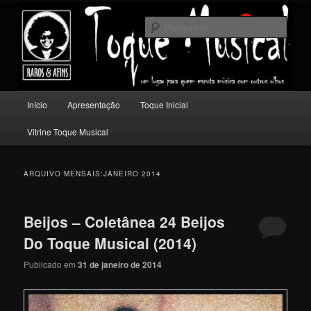
Pular
Pular
Um lugar para quem escuta música com outros olhos.
para
para
Pesqu
o
o
conteúdo
conteúdo
Toque Musical
principal
secundário
Menu
Início
Apresentação
Toque Inicial
principal
Vitrine Toque Musical
ARQUIVO MENSAIS:
JANEIRO 2014
Beijos – Coletânea 24 Beijos
Do Toque Musical (2014)
Publicado em
31 de janeiro de 2014