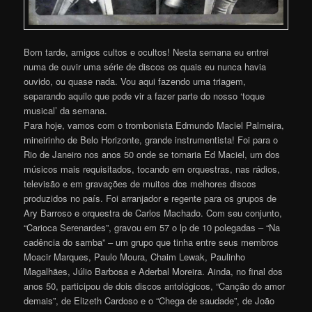
Bom tarde, amigos cultos e ocultos! Nesta semana eu entrei
numa de ouvir uma série de discos os quais eu nunca havia
ouvido, ou quase nada. Vou aqui fazendo uma triagem,
separando aquilo que pode vir a fazer parte do nosso ‘toque
musical’ da semana.
Para hoje, vamos com o trombonista Edmundo Maciel Palmeira,
mineirinho de Belo Horizonte, grande instrumentista! Foi para o
Rio de Janeiro nos anos 50 onde se tornaria Ed Maciel, um dos
músicos mais requisitados, tocando em orquestras, nas rádios,
televisão e em gravações de muitos dos melhores discos
produzidos no país. Foi arranjador e regente para os grupos de
Ary Barroso e orquestra de Carlos Machado. Com seu conjunto,
“Carioca Serenardes”, gravou em 57 o lp de 10 polegadas – “Na
cadência do samba” – um grupo que tinha entre seus membros
Moacir Marques, Paulo Moura, Chaim Lewak, Paulinho
Magalhães, Júlio Barbosa e Aderbal Moreira. Ainda, no final dos
anos 50, participou de dois discos antológicos, “Canção do amor
demais”, de Elizeth Cardoso e o “Chega de saudade”, de João