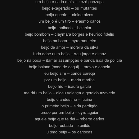
um beijo e nada mais – zezé gonzaga
beijo exagerado – os mutantes
beijo quente – cleide alves
um beijo é um tiro – erasmo carlos
beijo molhado – belchior
beijo bombom – claymara borges e heuríco fidelis
beijo na boca – cyro monteiro
beijo de amor – moreira da silva
tudo cabe num beijo – seu jorge e almaz
beijo na boca – itamar assumpção e banda isca de polícia
beijo baiano (boca de caqui) – cravo e canela
eu beijo sim – carlos careqa
por um beijo – maria martha
beijo frio – isaura garcia
me dá um beijo – alceu valença e geraldo azevedo
beijo clandestino – lucina
o primeiro beijo – alda perdigão
preso por um beijo – cyro aguiar
aquele beijo que te dei – roberto carlos
beijo roubado – zenildo
último beijo – os cariocas
.