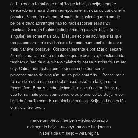
os títulos e a temática é o tal ‘toque labial’, o beijo, sempre
celebrado nas mais diferentes épocas e músicas do cancioneiro
popular. Por certo existem milhares de músicas que falam de
beijos e devo admitr que não foi fácil escolher essas 24
músicas. Só com títulos onde aparece a palavra ‘beijo’ (e no
singular) eu achei mais 200! Mas, selecionei aqui aquelas que
me pareceram mais evidentes e também num sentido de ser o
mais variável possível. Coincidentemente e por acaso, separei
24 músicas. Um número mais do que expressivo, considerando
também o fato de que o beijo celebrado nessa história foi um ato
gay. Calma, não estou com isso querendo tirar sarro
preconceituoso de ninguém, muito pelo contrário… Pensei mais
foi na ideia de um álbum duplo, fosse esse um lançamento
fonográfico. E mais ainda, dedico esta coletânea ao Amor, na
sua forma mais pura, sem conceito ou preconceito. Beijar e ser
beijado é muito bom. É um sinal de carinho. Beijo na boca então
é mais… Só lov
e
…
.
me dê um beijo, meu bem – eduardo araújo
a dança do beijo – moacyr franco e the jordans
história de um beijo – vera regina