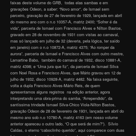
faixas deste volume do GRB, todas elas sambas e em
gravações Odeon, a saber: “Novo amor”, de Ismael sem
parceiro, gravação de 27 de fevereiro de 1929, lançada em abril
do mesmo ano com o n.o 10357-A, matriz 2400; “Sofrer é da
vida”, parceria de Ismael com Francisco Alves e Nílton Bastos,
gravado em 28 de novembro de 1931 com vistas ao carnaval,
mas só lançado em julho de 32 (deveria, pela lógica, ter saído
em janeiro) com o n.o 10872-A, matriz 4375; “Ao romper da
aurora”, parceria de Ismael e Francisco Alves com outro mestre,
Lamartine Babo, também do carnaval de 1932, disco 10881-A,
matriz 4398; e “Uma jura que fiz”, da parceria de Ismael Silva
com Noel Rosa e Francisco Alves, que Mário gravou em 12 de
julho de 1932, disco 10928-A, matriz 4482. Na faixa seguinte,
volta a dupla Francisco Alves-Mário Reis, de quem
apresentamos alguns registros na edição anterior, agora
interpretando uma obra-prima do samba, “Arrependido”, da
santíssima trindade Ismael Silva-Chico Viola-Nílton Bastos,
gravação Odeon de 28 de fevereiro de 1931, lançada em abril do
mesmo ano sob n.o 10780-A, matriz 4163 (em nosso volume
anterior apareceu o outro lado, “O que será de mim?”). Sílvio
Caldas, o eterno “caboclinho querido”, aqui comparece com duas