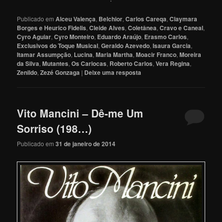
Publicado em
Alceu Valença
,
Belchior
,
Carlos Careqa
,
Claymara
Borges e Heurico Fidelis
,
Cleide Alves
,
Coletânea
,
Cravo e Caneal
,
Cyro Aguiar
,
Cyro Monteiro
,
Eduardo Araújo
,
Erasmo Carlos
,
Exclusivos do Toque Musical
,
Geraldo Azevedo
,
Isaura Garcia
,
Itamar Assumpção
,
Lucina
,
Maria Martha
,
Moacir Franco
,
Moreira
da Silva
,
Mutantes
,
Os Cariocas
,
Roberto Carlos
,
Vera Regina
,
Zenildo
,
Zezé Gonzaga
|
Deixe uma resposta
Vito Mancini – Dê-me Um
Sorriso (198…)
Publicado em
31 de janeiro de 2014