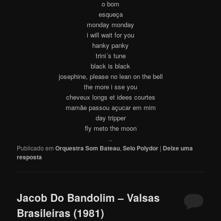
o bom
esqueça
monday monday
i will wait for you
hanky panky
trini´s tune
black is black
josephine, please no lean on the bell
the more i sse you
cheveux longs et idees courtes
mamãe passou açucar em mim
day tripper
fly meto the moon
..
Publicado em
Orquestra Som Bateau
,
Selo Polydor
|
Deixe uma
resposta
Jacob Do Bandolim – Valsas
Brasileiras (1981)