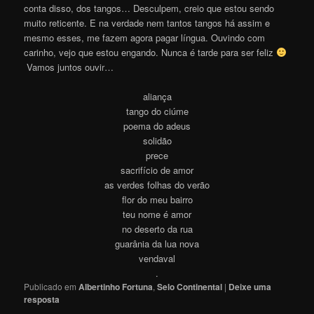
conta disso, dos tangos… Desculpem, creio que estou sendo
muito reticente. E na verdade nem tantos tangos há assim e
mesmo esses, me fazem agora pagar língua. Ouvindo com
carinho, vejo que estou engando. Nunca é tarde para ser feliz
Vamos juntos ouvi
r
…
aliança
tango do ciúme
poema do adeus
solidão
prece
sacrifício de amor
as verdes folhas do verão
flor do meu bairro
teu nome é amor
no deserto da rua
guarânia da lua nova
vendaval
.
Publicado em
Albertinho Fortuna
,
Selo Continental
|
Deixe uma
resposta