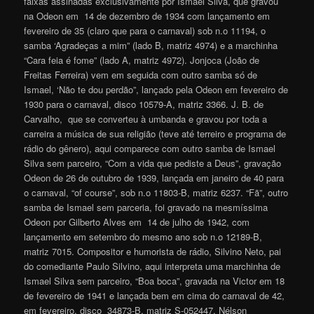
faixas assinadas exclusivamente por Ismael Silva, que gravou
na Odeon em 14 de dezembro de 1934 com lançamento em
fevereiro de 35 (claro que para o carnaval) sob n.o 11194, o
samba ‘Agradeças a mim” (lado B, matriz 4974) e a marchinha
“Cara feia é fome” (lado A, matriz 4972). Jonjoca (João de
Freitas Ferreira) vem em seguida com outro samba só de
Ismael, ‘Não te dou perdão”, lançado pela Odeon em fevereiro de
1930 para o carnaval, disco 10579-A, matriz 3366. J. B. de
Carvalho, que se converteu à umbanda e gravou por toda a
carreira a música de sua religião (teve até terreiro e programa de
rádio do gênero), aqui comparece com outro samba de Ismael
Silva sem parceiro, “Com a vida que pediste a Deus”, gravação
Odeon de 26 de outubro de 1939, lançada em janeiro de 40 para
o carnaval, “of course”, sob n.o 11803-B, matriz 6237. “Fã”, outro
samba de Ismael sem parceria, foi gravado na mesmíssima
Odeon por Gilberto Alves em 14 de julho de 1942, com
lançamento em setembro do mesmo ano sob n.o 12189-B,
matriz 7015. Compositor e humorista de rádio, Silvino Neto, pai
do comediante Paulo Silvino, aqui interpreta uma marchinha de
Ismael Silva sem parceiro, “Boa boca”, gravada na Victor em 18
de fevereiro de 1941 e lançada bem em cima do carnaval de 42,
em fevereiro, disco 34873-B, matriz S-052447. Nélson