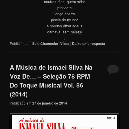
noutros dias, quem sabe
proposta
lenço aberto
janela do mundo
é preciso dizer adeus
carnaval sem beleza
.
Publicado em
Selo Chantecler
,
Vilma
|
Deixe uma resposta
A Música de Ismael Silva Na
Voz De… – Seleção 78 RPM
Do Toque Musical Vol. 86
(2014)
Publicado em
27 de janeiro de 2014