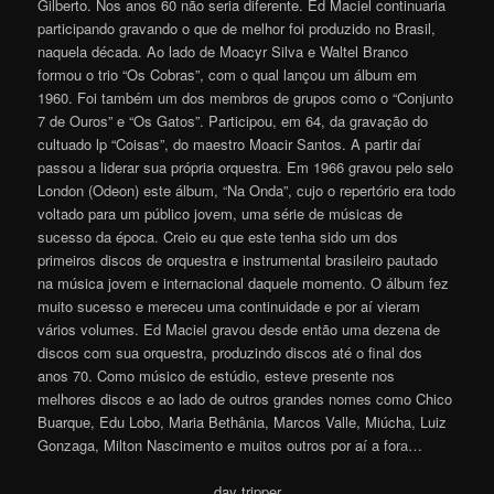
Gilberto. Nos anos 60 não seria diferente. Ed Maciel continuaria
participando gravando o que de melhor foi produzido no Brasil,
naquela década. Ao lado de Moacyr Silva e Waltel Branco
formou o trio “Os Cobras”, com o qual lançou um álbum em
1960. Foi também um dos membros de grupos como o “Conjunto
7 de Ouros” e “Os Gatos”. Participou, em 64, da gravação do
cultuado lp “Coisas”, do maestro Moacir Santos. A partir daí
passou a liderar sua própria orquestra. Em 1966 gravou pelo selo
London (Odeon) este álbum, “Na Onda”, cujo o repertório era todo
voltado para um público jovem, uma série de músicas de
sucesso da época. Creio eu que este tenha sido um dos
primeiros discos de orquestra e instrumental brasileiro pautado
na música jovem e internacional daquele momento. O álbum fez
muito sucesso e mereceu uma continuidade e por aí vieram
vários volumes. Ed Maciel gravou desde então uma dezena de
discos com sua orquestra, produzindo discos até o final dos
anos 70. Como músico de estúdio, esteve presente nos
melhores discos e ao lado de outros grandes nomes como Chico
Buarque, Edu Lobo, Maria Bethânia, Marcos Valle, Miúcha, Luiz
Gonzaga, Milton Nascimento e muitos outros por aí a for
a
…
day tripper