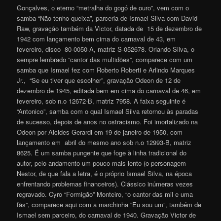
Gonçalves, o eterno “metralha do gogó de ouro”, vem com o
samba “Não tenho queixa”, parceria de Ismael Silva com David
Raw, gravação também da Victor, datada de 15 de dezembro de
1942 com lançamento bem cima do carnaval de 43, em
fevereiro, disco 80-0050-A, matriz S-052678. Orlando Silva, o
sempre lembrado “cantor das multidões”, comparece com um
samba que Ismael fez com Roberto Roberti e Arlindo Marques
Jr., “Se eu tiver que escolher”, gravação Odeon de 12 de
dezembro de 1945, editada bem em cima do carnaval de 46, em
fevereiro, sob n.o 12672-B, matriz 7958. A faixa seguinte é
“Antonico”, samba com o qual Ismael Silva retornou às paradas
de sucesso, depois de anos no ostracismo. Foi imortalizado na
Odeon por Alcides Gerardi em 19 de janeiro de 1950, com
lançamento em abril do mesmo ano sob n.o 12993-B, matriz
8625. É um samba pungente que foge à linha tradicional do
autor, pelo andamento um pouco mais lento (o personagem
Nestor, de que fala a letra, é o próprio Ismael Silva, na época
enfrentando problemas financeiros). Clássico inúmeras vezes
regravado. Cyro “Formigão” Monteiro, “o cantor das mil e uma
fãs”, comparece aqui com a marchinha “Eu sou um”, também de
Ismael sem parceiro, do carnaval de 1940. Gravação Victor de