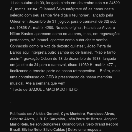
11 de outubro de 39, lançada ainda em dezembro sob n.o 34529-
A, matriz 33184. O Ismael Silva intérprete dá as caras nesta
seleção com seu samba “Me diga o teu nome”, lançado pela
Odeon em dezembro de 31 (lógico, para o carnaval de 32) sob
n.o 10858-A, matriz 4280. No selo original, Francisco Alves e
Nílton Bastos aparecem como co-autores, mas, em regravações
posteriores, só Ismael aparece como autor deste samba.
Conhecido como “a voz de dezoito quilates”, João Petra de
Barros aqui interpreta outro samba só de Ismael, “Não é tanto
assim”, gravação Odeon de 18 de dezembro de 1933, lançada
em janeiro de 34 para o carnaval, disco 11089-B, matriz 4771,
finalizando a terceira parte de nossa retrospectiva. Enfim, mais
uma contribuição do GRB à preservação de nossa memória
musical. Até a semana que ve
m
!
* Texto de SAMUEL MACHADO FILHO
.
Publicado em
Alcides Gerardi
,
Cyro Monteiro
,
Francisco Alves
,
Gilberto Alves
,
J. B. De Carvalho
,
João Petra de Barros
,
Jonjoca
,
Mario Reis
,
Nelson Gonçalves
,
Orlando Silva
,
Selo Grand Record
Brazil
,
Silvino Neto
,
Silvio Caldas
|
Deixe uma resposta