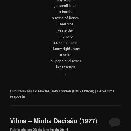
ça serait beau
la bamba
a taste of honey
i feel fine
yesterday
michelle
les cornichons
i knew right away
a volta
lollipops and roses
la tartaruga
.
Publicado em
Ed Maciel
,
Selo London (EMI - Odeon)
|
Deixe uma
resposta
Vilma – Minha Decisão (1977)
Publicado em
28 de janeiro de 2014