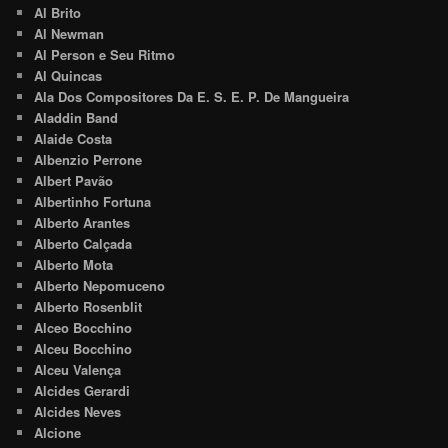
Al Brito
Al Newman
Al Person e Seu Ritmo
Al Quincas
Ala Dos Compositores Da E. S. E. P. De Mangueira
Aladdin Band
Alaide Costa
Albenzio Perrone
Albert Pavão
Albertinho Fortuna
Alberto Arantes
Alberto Calçada
Alberto Mota
Alberto Nepomuceno
Alberto Rosenblit
Alceo Bocchino
Alceu Bocchino
Alceu Valença
Alcides Gerardi
Alcides Neves
Alcione