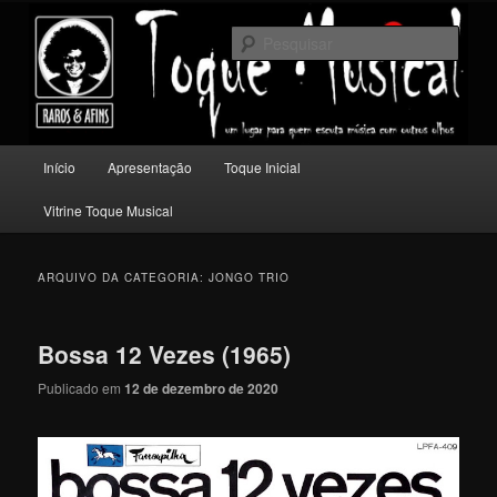
Pular
Pular
Um lugar para quem escuta música com outros olhos.
para
para
Pesqu
o
o
conteúdo
conteúdo
Toque Musical
principal
secundário
Menu
Início
Apresentação
Toque Inicial
principal
Vitrine Toque Musical
ARQUIVO DA CATEGORIA:
JONGO TRIO
Bossa 12 Vezes (1965)
Publicado em
12 de dezembro de 2020