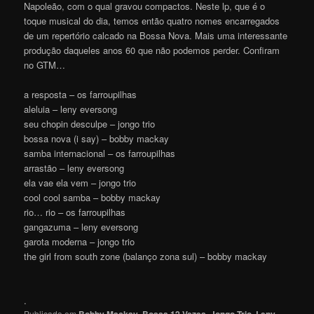
Napoleão, com o qual gravou compactos. Neste lp, que é o
toque musical do dia, temos então quatro nomes encarregados
de um repertório calcado na Bossa Nova. Mais uma interessante
produção daqueles anos 60 que não podemos perder. Confiram
no GTM…
a resposta – os farroupilhas
aleluia – leny eversong
seu chopin desculpe – jongo trio
bossa nova (i say) – bobby mackay
samba internacional – os farroupilhas
arrastão – leny eversong
ela vae ela vem – jongo trio
cool cool samba – bobby mackay
rio… rio – os farroupilhas
gangazuma – leny eversong
garota moderna – jongo trio
the girl from south zone (balanço zona sul) – bobby mackay
.
Publicado em
,
,
,