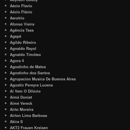
Aécio Flavio
Aécio Flávio
Aerotrio
Afonso Vieira
Agência Tass
Agepê
Agildo Ribeiro
Agnaldo Rayol
Agnaldo Timóteo
Agora 4
Agostinho de Matos
Agostinho dos Santos
Agrupacion Musica De Buenos Aires
Agustin Pereyra Lucena
Aí Vem O Dilúvio
Aimé Doniat
Aimé Vereck
Airto Moreira
Airton Lima Barbosa
Akira S
AKT2 Frauen Kreisen