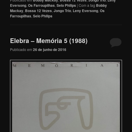
Bobby Mackay
Bossa 12 Vezes
Jongo Trio
Leny
Eversong
,
Os Farroupilhas
,
Selo Philips
|
Com a tag
Bobby
Mackay
,
Bossa 12 Vezes
,
Jongo Trio
,
Leny Eversong
,
Os
Farroupilhas
,
Selo Philips
Elebra – Memória 5 (1988)
Publicado em
26 de junho de 2016