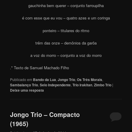
gauchinha bem querer – conjunto farroupilha
é com esse que eu vou – quatro azes e um coringa
ponteiro – titulares do ritmo
trêm das onze – demônios da garôa
a voz do morro – conjunto a voz do morro
.* Texto de Samuel Machado Filho
Publicado em
Bando da Lua
,
Jongo Trio
,
Os Três Morais
,
Sambalanço Trio
,
Selo Independente
,
Trio Irakitan
,
Zimbo Trio
|
Deixe uma resposta
Jongo Trio – Compacto
(1965)