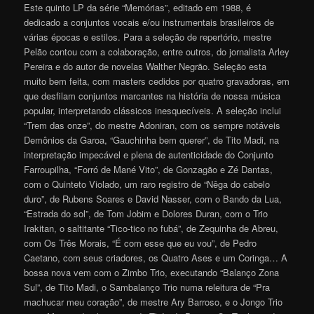
Este quinto LP da série “Memórias”, editado em 1988, é
dedicado a conjuntos vocais e/ou instrumentais brasileiros de
várias épocas e estilos. Para a seleção de repertório, mestre
Pelão contou com a colaboração, entre outros, do jornalista Arley
Pereira e do autor de novelas Walther Negrão. Seleção esta
muito bem feita, com masters cedidos por quatro gravadoras, em
que desfilam conjuntos marcantes na história de nossa música
popular, interpretando clássicos inesquecíveis. A seleção inclui
“Trem das onze”, do mestre Adoniran, com os sempre notáveis
Demônios da Garoa, “Gauchinha bem querer”, de Tito Madi, na
interpretação impecável e plena de autenticidade do Conjunto
Farroupilha, “Forró de Mané Vito”, de Gonzagão e Zé Dantas,
com o Quinteto Violado, um raro registro de “Nêga do cabelo
duro”, de Rubens Soares e David Nasser, com o Bando da Lua,
“Estrada do sol”, de Tom Jobim e Dolores Duran, com o Trio
Irakitan, o saltitante “Tico-tico no fubá”, de Zequinha de Abreu,
com Os Três Morais, “É com esse que eu vou”, de Pedro
Caetano, com seus criadores, os Quatro Ases e um Coringa… A
bossa nova vem com o Zimbo Trio, executando “Balanço Zona
Sul”, de Tito Madi, o Sambalanço Trio numa releitura de “Pra
machucar meu coração”, de mestre Ary Barroso, e o Jongo Trio