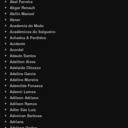
Abel Ferreira
Abgar Renault
Abílio Manoel
Abner
Academia do Medo
Acadêmicos do Salgueiro
Achados & Perdidos
Acidente
Acordel
Adauto Santos
Adeilton Alves
Adelaide Chiozzo
Adelina Garcia
Adelino Moreira
Ademilde Fonseca
Ademir Lemos
Adilson Adriano
Adilson Ramos
Adler São Luiz
Adoniran Barbosa
Adriana
Adylson Godoy