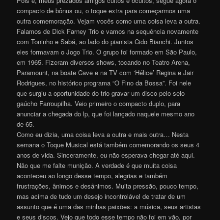
Pois é, meus prezados amigos cultos e ocultos, segue agora o
compacto de bônus ou, o toque extra para começarmos uma
outra comemoração. Vejam vocês como uma coisa leva a outra.
Falamos de Dick Farney Trio e vamos na sequência novamente
com Toninho e Sabá, ao lado do pianista Cido Bianchi. Juntos
eles formavam o Jogo Trio. O grupo foi formado em São Paulo,
em 1965. Fizeram diversos shows, tocando no Teatro Arena,
Paramount, na boate Cave e na TV com ‘Hélice’ Regina e Jair
Rodrigues, no histórico programa “O Fino da Bossa”. Foi nele
que surgiu a oportunidade do trio gravar um disco pelo selo
gaúcho Farroupilha. Veio primeiro o compacto duplo, para
anunciar a chegada do lp, que foi lançado naquele mesmo ano
de 65.
Como eu dizia, uma coisa leva a outra e mais outra… Nesta
semana o Toque Musical está também comemorando os seus 4
anos de vida. Sinceramente, eu não esperava chegar até aqui.
Não que me falte munição. A verdade é que muita coisa
aconteceu ao longo desse tempo, alegrias e também
frustrações, ânimos e desânimos. Muita pressão, pouco tempo,
mas acima de tudo um desejo incontrolável de tratar de um
assunto que é uma das minhas paixões: a música, seus artistas
e seus discos. Vejo que todo esse tempo não foi em vão, por