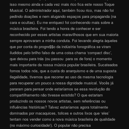
isso mesmo ainda e cada vez mais rico fica este nosso Toque
Musical. O administrador aqui, também ficou rico, mas não foi
pedindo doações e nem alugando espaços para propaganda (na
cara e ocultas). Eu me enriqueci foi conhecendo mais sobre a
música brasileira. Foi tendo a honra de conhecer e ser
reconhecido por esses artistas maravilhosos que em sua maioria
sempre aprovaram a minha conduta. Foi levando alegria àqueles
que por conta do progre$$o da indústria fonográfica se viram
iludidos pelo brilho falso de uma coisa chama ‘compact disc’,
que deixou para trás (ou passou para os de fora) o momento
mais importante da nossa música popular brasileira. Sucateados
fomos todos nós, que a custa do anarquismo e de uma suposta
ilegalidade, tivemos que recorrer ao uso da mesma tecnologia
para recuperar um pouco a nossa dignidade musical. Vocês já
pararam para pensar onde estaríamos se essa revolução do
compartilhamento não tivesse existido? O que estariam
produzindo os nossos novos artistas, sem referências ou
influências históricas? Talvez estaríamos agora totalmente
dominados por macaquices, tolices e outros lixos que ‘eles’
tentam nos vender como a nova música brasileira de qualidade
(no máximo curiosidade!). O popular não precisa