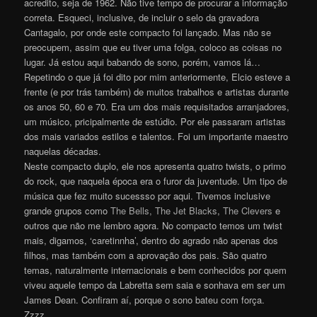
acredito, seja de 1962. Não tive tempo de procurar a informação
correta. Esqueci, inclusive, de incluir o selo da gravadora
Cantagalo, por onde este compacto foi lançado. Mas não se
preocupem, assim que eu tiver uma folga, coloco as coisas no
lugar. Já estou aqui babando de sono, porém, vamos lá…
Repetindo o que já foi dito por mim anteriormente, Elcio esteve a
frente (e por trás também) de muitos trabalhos e artistas durante
os anos 50, 60 e 70. Era um dos mais requisitados arranjadores,
um músico, pricipalmente de estúdio. Por ele passaram artistas
dos mais variados estilos e talentos. Foi um importante maestro
naquelas décadas.
Neste compacto duplo, ele nos apresenta quatro twists, o primo
do rock, que naquela época era o furor da juventude. Um tipo de
música que fez muito sucessso por aqui. Tivemos inclusive
grande grupos como
The Bells,
The Jet Blacks
,
The Clevers
e
outros que não me lembro agora. No compacto temos um twist
mais, digamos, ‘caretinnha’, dentro do agrado não apenas dos
filhos, mas também com a aprovação dos pais. São quatro
temas, naturalmente internacionais e bem conhecidos por quem
viveu aquele tempo da Labretta sem saia e sonhava em ser um
James Dean. Confiram aí, porque o sono bateu com força.
Zzzz…