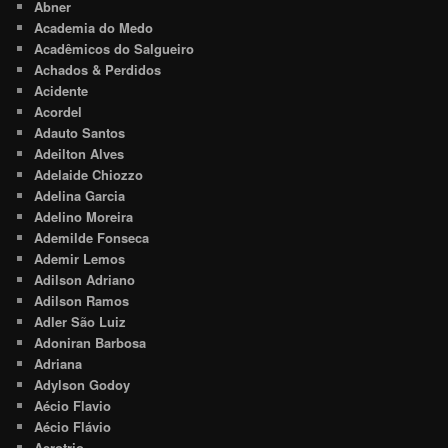
Abner
Academia do Medo
Acadêmicos do Salgueiro
Achados & Perdidos
Acidente
Acordel
Adauto Santos
Adeilton Alves
Adelaide Chiozzo
Adelina Garcia
Adelino Moreira
Ademilde Fonseca
Ademir Lemos
Adilson Adriano
Adilson Ramos
Adler São Luiz
Adoniran Barbosa
Adriana
Adylson Godoy
Aécio Flavio
Aécio Flávio
Aerotrio