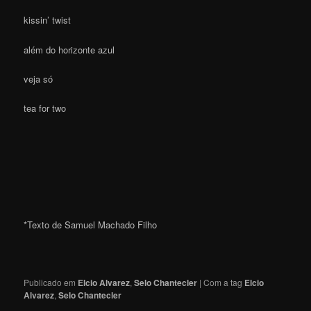
kissin’ twist
além do horizonte azul
veja só
tea for two
*Texto de Samuel Machado Filho
Publicado em
Elcio Alvarez
,
Selo Chantecler
|
Com a tag
Elcio
Alvarez
,
Selo Chantecler