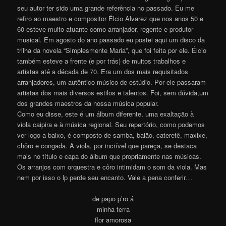
seu autor ter sido uma grande referência no passado. Eu me
refiro ao maestro e compositor Élcio Alvarez que nos anos 50 e
60 esteve muito atuante como arranjador, regente e produtor
musical. Em agosto do ano passado eu postei aqui um disco da
trilha da novela “Simplesmente Maria”, que foi feita por ele. Élcio
também esteve a frente (e por trás) de muitos trabalhos e
artistas até a década de 70. Era um dos mais requisitados
arranjadores, um autêntico músico de estúdio. Por ele passaram
artistas dos mais diversos estilos e talentos. Foi, sem dúvida,um
dos grandes maestros da nossa música popular.
Como eu disse, este é um álbum diferente, uma exaltação à
viola caipira e à música regional. Seu repertório, como podemos
ver logo a baixo, é composto de samba, baião, cateretê, maxixe,
chôro e congada. A viola, por incrível que pareça, se destaca
mais no título e capa do álbum que propriamente nas músicas.
Os arranjos com orquestra e côro intimidam o som da viola. Mas
nem por isso o lp perde seu encanto. Vale a pena conferir…
de papo p’ro á
minha terra
flor amorosa