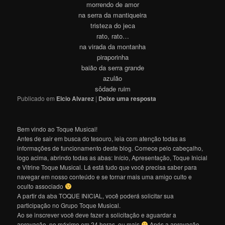
morrendo de amor
na serra da mantiqueira
tristeza do jeca
rato, rato…
na virada da montanha
piraporinha
baião da serra grande
azulão
sôdade ruim
Publicado em
Elcio Alvarez
|
Deixe uma resposta
Bem vindo ao Toque Musical!
Antes de sair em busca do tesouro, leia com atenção todas as
informações de funcionamento deste blog. Comece pelo cabeçalho,
logo acima, abrindo todas as abas: Início, Apresentação, Toque Inicial
e Vitrine Toque Musical. Lá está tudo que você precisa saber para
navegar em nosso conteúdo e se tornar mais uma amigo culto e
oculto associado
A partir da aba TOQUE INICIAL, você poderá solicitar sua
participação no Grupo Toque Musical.
Ao se inscrever você deve fazer a solicitação e aguardar a
aprovação, no máximo em 24 horas, ou mais
Após a aprovação