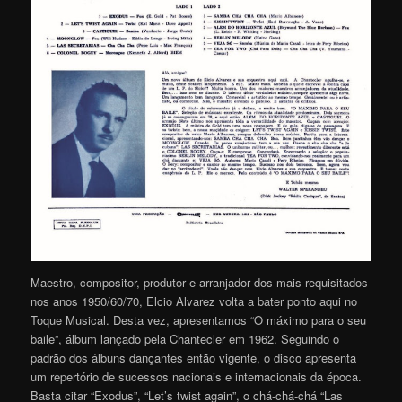
Maestro, compositor, produtor e arranjador dos mais requisitados
nos anos 1950/60/70, Elcio Alvarez volta a bater ponto aqui no
Toque Musical. Desta vez, apresentamos “O máximo para o seu
baile”, álbum lançado pela Chantecler em 1962. Seguindo o
padrão dos álbuns dançantes então vigente, o disco apresenta
um repertório de sucessos nacionais e internacionais da época.
Basta citar “Exodus”, “Let’s twist again”, o chá-chá-chá “Las