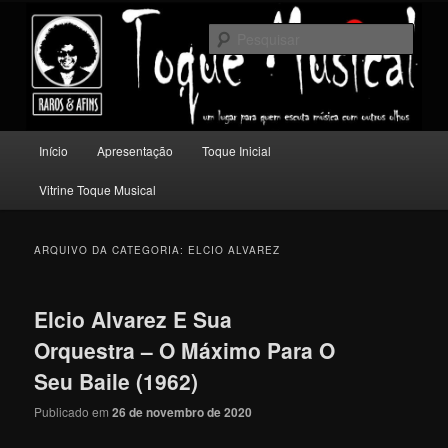
Pular
Pular
Um lugar para quem escuta música com outros olhos.
para
para
Pesqu
o
o
conteúdo
conteúdo
Toque Musical
principal
secundário
Menu
Início
Apresentação
Toque Inicial
principal
Vitrine Toque Musical
ARQUIVO DA CATEGORIA:
ELCIO ALVAREZ
Elcio Alvarez E Sua
Orquestra – O Máximo Para O
Seu Baile (1962)
Publicado em
26 de novembro de 2020