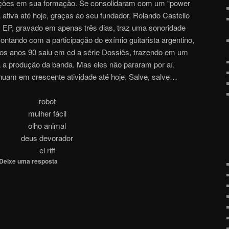
ações em sua formação. Se consolidaram com um “power
a ativa até hoje, graças ao seu fundador, Rolando Castello
m EP, gravado em apenas três dias, traz uma sonoridade
ntando com a participação do exímio guitarista argentino,
Nos anos 90 saiu em cd a série Dossiês, trazendo em um
 a produção da banda. Mas eles não pararam por aí.
nuam em crescente atividade até hoje. Salve, salve…
robot
mulher fácil
olho animal
deus devorador
el riff
Deixe uma resposta