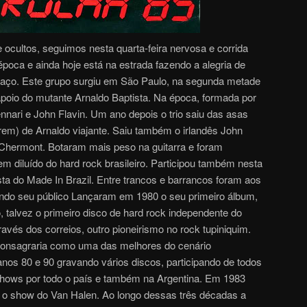
e ocultos, seguimos nesta quarta-feira nervosa e corrida
oca e ainda hoje está na estrada fazendo a alegria de
spaço. Este grupo surgiu em São Paulo, na segunda metade
poio do mutante Arnaldo Baptista. Na época, formada por
nari e John Flavin. Um ano depois o trio saiu das asas
irem) de Arnaldo viajante. Saiu também o irlandês John
 Chermont. Botaram mais peso na guitarra e foram
m diluído do hard rock brasileiro. Participou também nesta
ta do Made In Brazil. Entre trancos e barrancos foram aos
ndo seu público Lançaram em 1980 o seu primeiro álbum,
 talvez o primeiro disco de hard rock independente do
ravés dos correios, outro pioneirismo no rock tupiniquim.
onsagraria como uma das melhores do cenário
nos 80 e 90 gravando vários discos, participando de todos
 shows por todo o país e também na Argentina. Em 1983
m o show do Van Halen. Ao longo dessas três décadas a