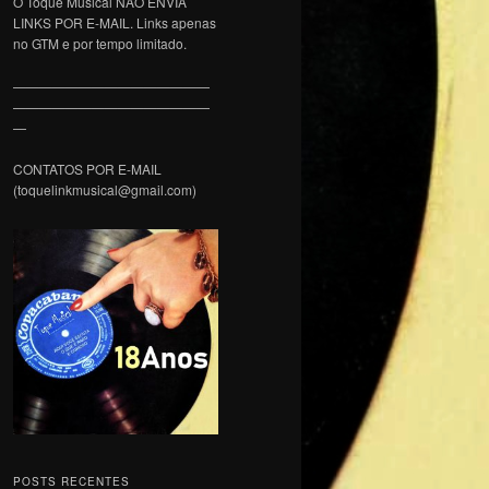
O Toque Musical NÃO ENVIA
LINKS POR E-MAIL. Links apenas
no GTM e por tempo limitado.
———————————————
———————————————
—
CONTATOS POR E-MAIL
(toquelinkmusical@gmail.com)
POSTS RECENTES