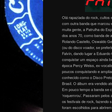
Olá rapaziada do rock, cultos 
com outra banda que marcou ép
muita gente, a Patrulha do E
dos anos 70, como banda de a
Rolando Castello, Oswaldo Gen
(ou do disco voador, se prefer
Falvin, dando lugar a Eduardo
conquistar um espaço ainda be
época Percy Weiss, ex-vocalis
poucos conquistando e amplia
conhecido como o Disco Preto,
Brasil. O álbum era vendido at
Em pouco tempo a banda se c
‘roquemrou’. Passaram pelos a
os festivais de rock, fazendo
foram escolhidos para abrire