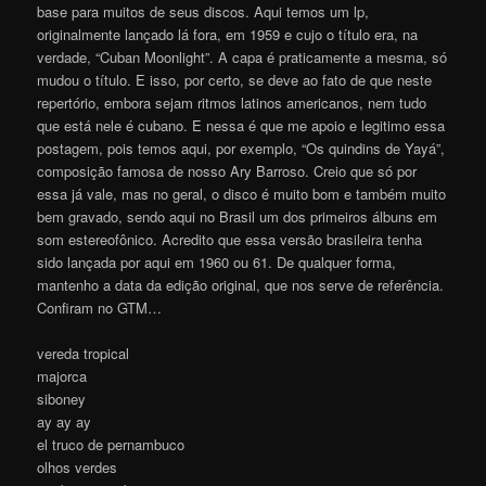
base para muitos de seus discos. Aqui temos um lp,
originalmente lançado lá fora, em 1959 e cujo o título era, na
verdade, “Cuban Moonlight”. A capa é praticamente a mesma, só
mudou o título. E isso, por certo, se deve ao fato de que neste
repertório, embora sejam ritmos latinos americanos, nem tudo
que está nele é cubano. E nessa é que me apoio e legitimo essa
postagem, pois temos aqui, por exemplo, “Os quindins de Yayá”,
composição famosa de nosso Ary Barroso. Creio que só por
essa já vale, mas no geral, o disco é muito bom e também muito
bem gravado, sendo aqui no Brasil um dos primeiros álbuns em
som estereofônico. Acredito que essa versão brasileira tenha
sido lançada por aqui em 1960 ou 61. De qualquer forma,
mantenho a data da edição original, que nos serve de referência.
Confiram no GTM…
vereda tropical
majorca
siboney
ay ay ay
el truco de pernambuco
olhos verdes