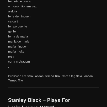
feio não é bonito
o morro não tem vez
aleluia
terra de ninguém
carcará
tempo quente
gente
tema de maria
mania de maria
maria ninguém
maria moita
reza
curta metragem
.
Publicado em
Selo London
,
Tempo Trio
|
Com a tag
Selo London
,
Tempo Trio
Stanley Black – Plays For