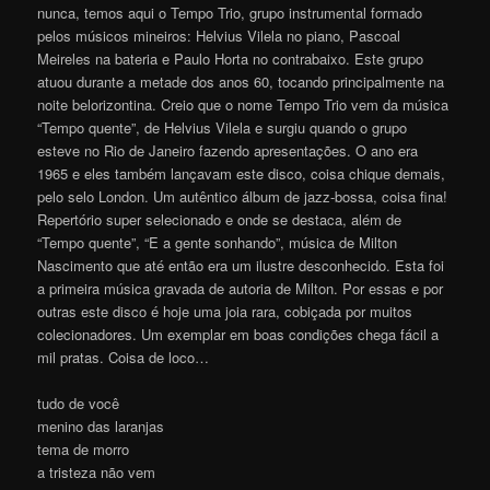
nunca, temos aqui o Tempo Trio, grupo instrumental formado
pelos músicos mineiros: Helvius Vilela no piano, Pascoal
Meireles na bateria e Paulo Horta no contrabaixo. Este grupo
atuou durante a metade dos anos 60, tocando principalmente na
noite belorizontina. Creio que o nome Tempo Trio vem da música
“Tempo quente”, de Helvius Vilela e surgiu quando o grupo
esteve no Rio de Janeiro fazendo apresentações. O ano era
1965 e eles também lançavam este disco, coisa chique demais,
pelo selo London. Um autêntico álbum de jazz-bossa, coisa fina!
Repertório super selecionado e onde se destaca, além de
“Tempo quente”, “E a gente sonhando”, música de Milton
Nascimento que até então era um ilustre desconhecido. Esta foi
a primeira música gravada de autoria de Milton. Por essas e por
outras este disco é hoje uma joia rara, cobiçada por muitos
colecionadores. Um exemplar em boas condições chega fácil a
mil pratas. Coisa de loco…
tudo de você
menino das laranjas
tema de morro
a tristeza não vem