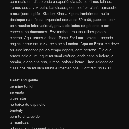
com mais um disco onde a experiência são os ritmos latinos.
Temos desta vez outro bandleader, compositor, pianista,maestro
e arranjador inglês, Stanley Black. Figura também de muito
destaque na música orquestral dos anos 50 e 60, passeou bem
pela música internacional, gravando todos os gêneros e em
especial os dançantes. Fez também muitas trilhas para o
cinema. Aqui temos o disco “Plays For Latin Lovers”, lançado
originalmente em 1957, pelo selo London. Aqui no Brasil ele deve
ter sido lançando pouco tempo depois, com certeza. E o que
temos nele é um leque musical exótico, onde cabe o bolero, o
samba, o cha cha cha, rumba, salsa e baião. Uma seleção de
clássicos da música latina e internacional. Confiram no GTM…
sweet and gentle
be mine tonight
serenata
blues star
na baixa do sapateiro
tenderly
bem-te-vi atrevido
el manisero
a lovely way to spend an evening