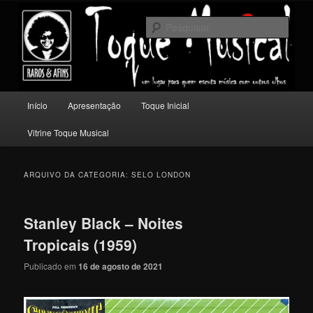
Pular
Pular
Um lugar para quem escuta música com outros olhos.
para
para
Pesqu
o
o
conteúdo
conteúdo
Toque Musical
principal
secundário
Menu
Início
Apresentação
Toque Inicial
principal
Vitrine Toque Musical
ARQUIVO DA CATEGORIA:
SELO LONDON
Stanley Black – Noites
Tropicais (1959)
Publicado em
16 de agosto de 2021