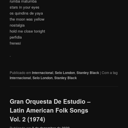
rumba matumba
stars in your eyes
os quindins de yaya
the moon was yellow
nostalgia
hold me close tonight
perfidia
frenesi
.
Publicado em
Internacional
,
Selo London
,
Stanley Black
|
Com a tag
Internacional
,
Selo London
,
Stanley Black
Gran Orquesta De Estudio –
Latin American Folk Songs
Vol. 2 (1974)
Publicado em
3 de dezembro de 2020