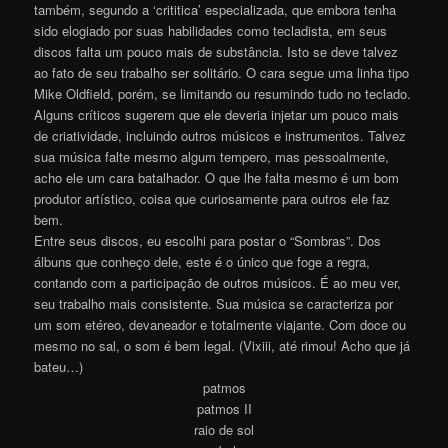
também, segundo a ‘crititica’ especializada, que embora tenha
sido elogiado por suas habilidades como tecladista, em seus
discos falta um pouco mais de substância. Isto se deve talvez
ao fato de seu trabalho ser solitário. O cara segue uma linha tipo
Mike Oldfield, porém, se limitando ou resumindo tudo no teclado.
Alguns críticos sugerem que ele deveria injetar um pouco mais
de criatividade, incluindo outros músicos e instrumentos. Talvez
sua música falte mesmo algum tempero, mas pessoalmente,
acho ele um cara batalhador. O que lhe falta mesmo é um bom
produtor artístico, coisa que curiosamente para outros ele faz
bem.
Entre seus discos, eu escolhi para postar o “Sombras”. Dos
álbuns que conheço dele, este é o único que foge a regra,
contando com a participação de outros músicos. É ao meu ver,
seu trabalho mais consistente. Sua música se caracteriza por
um som etéreo, devaneador e totalmente viajante. Com doce ou
mesmo no sal, o som é bem legal. (Vixiii, até rimou! Acho que já
bateu…)
patmos
patmos II
raio de sol