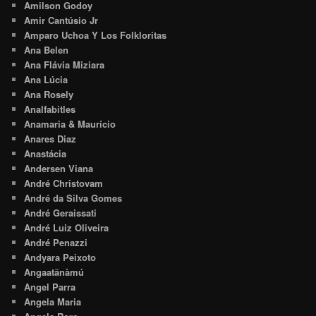
Amilson Godoy
Amir Cantúsio Jr
Amparo Uchoa Y Los Folkloritas
Ana Belen
Ana Flávia Miziara
Ana Lúcia
Ana Rosely
Analfabitles
Anamaria & Maurício
Anares Diaz
Anastácia
Andersen Viana
André Christovam
André da Silva Gomes
André Geraissati
André Luiz Oliveira
André Penazzi
Andyara Peixoto
Angaatãnàmú
Angel Parra
Angela Maria