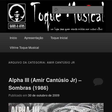
Pular
Pular
Um lugar para quem escuta música com outros olhos.
para
para
Pesqu
o
o
conteúdo
conteúdo
Toque Musical
principal
secundário
Menu
Início
Apresentação
Toque Inicial
principal
Vitrine Toque Musical
ARQUIVO DA CATEGORIA:
AMIR CANTÚSIO JR
Alpha III (Amir Cantúsio Jr) –
Sombras (1986)
Publicado em
30 de outubro de 2009