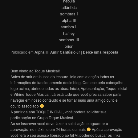
nebula
atlântida
sombras I
alpha III
sombra II
harlley
sombras III
orion
Publicado em
Alpha III
,
Amir Cantúsio Jr
|
Deixe uma resposta
Bem vindo ao Toque Musical!
Antes de sair em busca do tesouro, leia com atenção todas as
informações de funcionamento deste blog. Comece pelo cabeçalho,
logo acima, abrindo todas as abas: Início, Apresentação, Toque Inicial
e Vitrine Toque Musical. Lá está tudo que você precisa saber para
navegar em nosso conteúdo e se tornar mais uma amigo culto e
oculto associado
A partir da aba TOQUE INICIAL, você poderá solicitar sua
participação no Grupo Toque Musical.
Ao se inscrever você deve fazer a solicitação e aguardar a
aprovação, no máximo em 24 horas, ou mais
Após a aprovação
você terá o seu acesso liberado ao GTM, podendo buscar os links