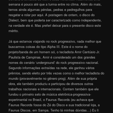
semana é pouco até que a turma entre no clima. Além do mais,
temos ainda algumas pérolas, pedras e pedregulhos para
resgatar e rolar por aqui. A postagem de ontem, o disco do
Dialect, bem que poderia ser caracterizado como independente,
na verdade ele é. Mas preferi deixar para o presente disco este
mérito.
Já que estamos viajando no rock progressivo, nada melhor que
buscarmos coisas do tipo Alpha III. Este é o nome do
projeto/banda de um homem só, o tecladista Amir Cantúsio Jr.
Paulista de Campinas, Amir é considerado um dos grandes
nomes do cenário ‘underground’ do rock progressivo nacional.
Segundo informações extraídas na rede, ele ganhou vários
prêmios, sendo eleito por três vezes como o melhor tecladista do
mundo (provavelmente no gênero prog). Além de sua própria
obra, ele também produziu e participou de diversos outros
trabalhos nacionais e internacionais. Contam também que ele
fundou o primeiro selo de música eletrônica-progressiva-
experimental no Brasil, o Faunus Records (eu achava que
Faunus Records fosse do Zé do Disco e sua tradicional loja, a
Faunus Discos, em Sampa. Tenho lá minhas dúvidas…) Eu li