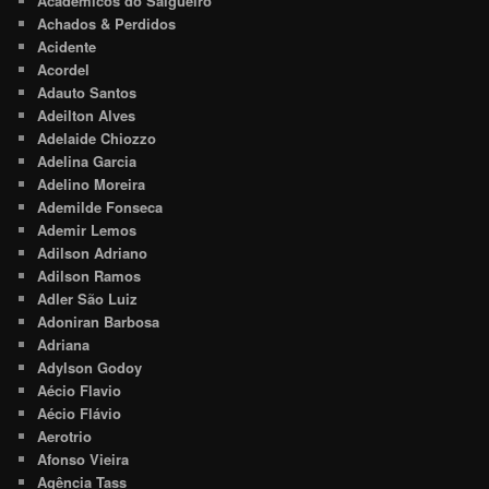
Acadêmicos do Salgueiro
Achados & Perdidos
Acidente
Acordel
Adauto Santos
Adeilton Alves
Adelaide Chiozzo
Adelina Garcia
Adelino Moreira
Ademilde Fonseca
Ademir Lemos
Adilson Adriano
Adilson Ramos
Adler São Luiz
Adoniran Barbosa
Adriana
Adylson Godoy
Aécio Flavio
Aécio Flávio
Aerotrio
Afonso Vieira
Agência Tass