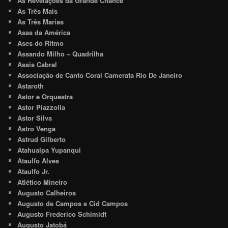
As Revelações da Grande Chance
As Três Mais
As Três Marias
Asas da América
Ases do Ritmo
Assando Milho – Quadrilha
Assis Cabral
Associação de Canto Coral Camerata Rio De Janeiro
Astaroth
Astor e Orquestra
Astor Piazzolla
Astor Silva
Astro Venga
Astrud Gilberto
Atahualpa Yupanqui
Ataulfo Alves
Ataulfo Jr.
Atlético Mineiro
Augusto Calheiros
Augusto de Campos e Cid Campos
Augusto Frederico Schimidt
Augusto Jatobá