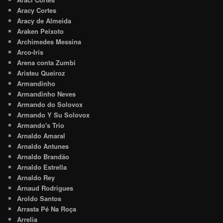
Aracy Cortes
Aracy de Almeida
Araken Peixoto
Archimedes Messina
Arco-Iris
Arena conta Zumbi
Aristeu Queiroz
Armandinho
Armandinho Neves
Armando do Solovox
Armando Y Su Solovox
Armando's Trio
Arnaldo Amaral
Arnaldo Antunes
Arnaldo Brandão
Arnaldo Estrella
Arnaldo Rey
Arnaud Rodrigues
Aroldo Santos
Arrasta Pé Na Roça
Arrelia