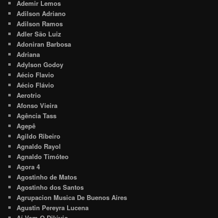
Ademir Lemos
Adilson Adriano
Adilson Ramos
Adler São Luiz
Adoniran Barbosa
Adriana
Adylson Godoy
Aécio Flavio
Aécio Flávio
Aerotrio
Afonso Vieira
Agência Tass
Agepê
Agildo Ribeiro
Agnaldo Rayol
Agnaldo Timóteo
Agora 4
Agostinho de Matos
Agostinho dos Santos
Agrupacion Musica De Buenos Aires
Agustin Pereyra Lucena
Aí Vem O Dilúvio