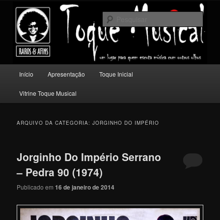
Pular
Pular
Um lugar para quem escuta música com outros olhos.
para
para
Pesqu
o
o
conteúdo
conteúdo
Toque Musical
principal
secundário
Menu
Início
Apresentação
Toque Inicial
principal
Vitrine Toque Musical
ARQUIVO DA CATEGORIA:
JORGINHO DO IMPÉRIO
Jorginho Do Império Serrano
– Pedra 90 (1974)
Publicado em
16 de janeiro de 2014