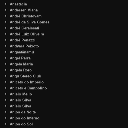
Anastácia
Andersen Viana
André Christovam
André da Silva Gomes
André Geraissati
André Luiz Oliveira
André Penazzi
Andyara Peixoto
Angaatãnàmú
Angel Parra
Angela Maria
Angela Roro
Angu Stereo Club
Aniceto do Império
Aniceto e Campolino
Anisio Mello
Anisio Silva
Anísio Silva
Anjos da Noite
Anjos do Inferno
Anjos do Sol