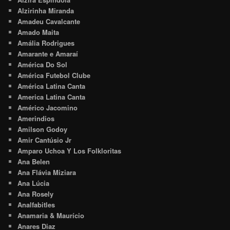
Alzirinha Miranda
Amadeu Cavalcante
Amado Maita
Amália Rodrigues
Amarante e Amaraí
América Do Sol
América Futebol Clube
América Latina Canta
America Latina Canta
Américo Jacomino
Amerindios
Amilson Godoy
Amir Cantúsio Jr
Amparo Uchoa Y Los Folkloritas
Ana Belen
Ana Flávia Miziara
Ana Lúcia
Ana Rosely
Analfabitles
Anamaria & Maurício
Anares Diaz