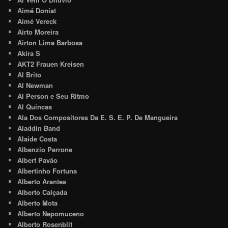
Aimé Doniat
Aimé Vereck
Airto Moreira
Airton Lima Barbosa
Akira S
AKT2 Frauen Kreisen
Al Brito
Al Newman
Al Person e Seu Ritmo
Al Quincas
Ala Dos Compositores Da E. S. E. P. De Mangueira
Aladdin Band
Alaide Costa
Albenzio Perrone
Albert Pavão
Albertinho Fortuna
Alberto Arantes
Alberto Calçada
Alberto Mota
Alberto Nepomuceno
Alberto Rosenblit