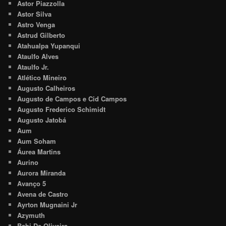
Astor Piazzolla
Astor Silva
Astro Venga
Astrud Gilberto
Atahualpa Yupanqui
Ataulfo Alves
Ataulfo Jr.
Atlético Mineiro
Augusto Calheiros
Augusto de Campos e Cid Campos
Augusto Frederico Schimidt
Augusto Jatobá
Aum
Aum Soham
Áurea Martins
Aurino
Aurora Miranda
Avanço 5
Avena de Castro
Ayrton Mugnaini Jr
Azymuth
Babi De Oliveira