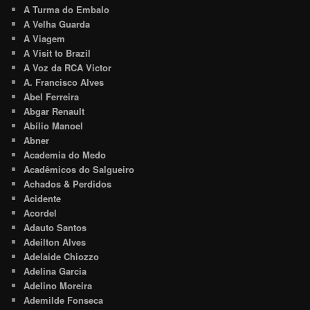
A Turma do Embalo
A Velha Guarda
A Viagem
A Visit to Brazil
A Voz da RCA Victor
A. Francisco Alves
Abel Ferreira
Abgar Renault
Abílio Manoel
Abner
Academia do Medo
Acadêmicos do Salgueiro
Achados & Perdidos
Acidente
Acordel
Adauto Santos
Adeilton Alves
Adelaide Chiozzo
Adelina Garcia
Adelino Moreira
Ademilde Fonseca