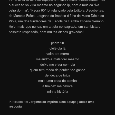
o sucesso só viria mesmo no segundo lp, com a música “Na
beira do mar”. “Pedra 90” foi relançado pela
Editora Discobertas
,
do Marcelo Fróes. Jorginho do Império é filho de Mano Décio da
Viola, um dos fundadores da Escola de Samba Império Serrano.
Hoje, mais que nunca, um artista consagrado, um sambista e
passista respeitado, com muitos discos gravado
s
!
pedra 90
olêlê ola lá
volta pro morro
malandro é malandro mesmo
deixe-me viver com ela
quem tem medo de perder nao ganha
dendeca de briga
mais uma casa de bamba
a timidez me devora
minha história
.
Publicado em
Jorginho do Império
,
Selo Equipe
|
Deixe uma
resposta