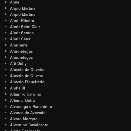
Aline
Alípio Martins
Alipio Martins
Almir Ribeiro
Almir Saint-Clair
Almir Santos
Almir Sater
Almirante
Almôndegas
Almondegas
Alô Dolly
Aloysio de Oliveira
Aloysio de Olivera
Aloysio Figueiredo
Alpha III
Altamiro Carrilho
Altemar Dutra
Alvarenga e Ranchinho
Alvares de Azevedo
Alvaro Moreyra
Alventino Cavalcante
Alzira Espíndola