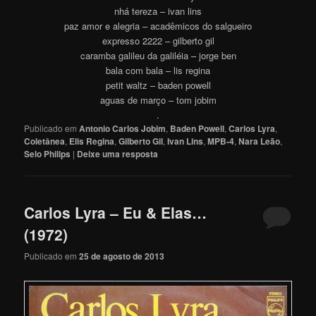
nhá tereza – ivan lins
paz amor e alegria – acadêmicos do salgueiro
expresso 2222 – gilberto gil
caramba galileu da galiléia – jorge ben
bala com bala – lis regina
petit waltz – baden powell
aguas de março – tom jobim
.
Publicado em
Antonio Carlos Jobim
,
Baden Powell
,
Carlos Lyra
,
Coletânea
,
Elis Regina
,
Gilberto Gil
,
Ivan Lins
,
MPB-4
,
Nara Leão
,
Selo Philips
|
Deixe uma resposta
Carlos Lyra – Eu & Elas…
(1972)
Publicado em
25 de agosto de 2013