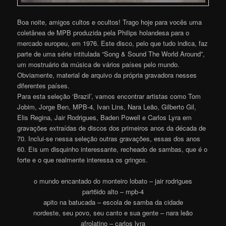
Boa noite, amigos cultos e ocultos! Trago hoje para vocês uma
coletânea de MPB produzida pela Philips holandesa para o
mercado europeu, em 1976. Este disco, pelo que tudo indica, faz
parte de uma série intitulada “Song & Sound The World Around”,
um mostruário da música de vários países pelo mundo.
Obviamente, material de arquivo da própria gravadora nesses
diferentes países.
Para esta seleção ‘Brazil’, vamos encontrar artistas como Tom
Jobim, Jorge Ben, MPB-4, Ivan Lins, Nara Leão, Gilberto Gil,
Elis Regina, Jair Rodrigues, Baden Powell e Carlos Lyra em
gravações extraídas de discos dos primeiros anos da década de
70. Inclui-se nessa seleção outras gravações, essas dos anos
60. Eis um disquinho interessante, recheado de sambas, que é o
forte e o que realmente interessa os gringo
s
.
o mundo encantado do monteiro lobato – jair rodrigues
part6ido alto – mpb-4
apito na batucada – escola de samba da cidade
nordeste, seu povo, seu canto e sua gente – nara leão
afrolatino – carlos lyra