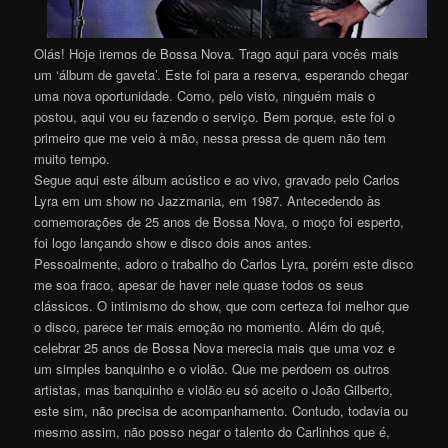
Olás! Hoje iremos de Bossa Nova. Trago aqui para vocês mais
um ‘álbum de gaveta’. Este foi para a reserva, esperando chegar
uma nova oportunidade. Como, pelo visto, ninguém mais o
postou, aqui vou eu fazendo o serviço. Bem porque, este foi o
primeiro que me veio à mão, nessa pressa de quem não tem
muito tempo.
Segue aqui este álbum acústico e ao vivo, gravado pelo Carlos
Lyra em um show no Jazzmania, em 1987. Antecedendo às
comemorações de 25 anos de Bossa Nova, o moço foi esperto,
foi logo lançando show e disco dois anos antes.
Pessoalmente, adoro o trabalho do Carlos Lyra, porém este disco
me soa fraco, apesar de haver nele quase todos os seus
clássicos. O intimismo do show, que com certeza foi melhor que
o disco, parece ter mais emoção no momento. Além do quê,
celebrar 25 anos de Bossa Nova merecia mais que uma voz e
um simples banquinho e o violão. Que me perdoem os outros
artistas, mas banquinho e violão eu só aceito o João Gilberto,
este sim, não precisa de acompanhamento. Contudo, todavia ou
mesmo assim, não posso negar o talento do Carlinhos que é,