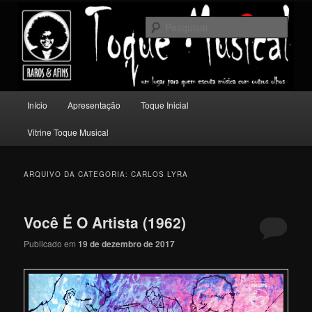
Pular
Pular
Um lugar para quem escuta música com outros olhos.
para
para
Pesqu
o
o
conteúdo
conteúdo
Toque Musical
principal
secundário
Menu
Início
Apresentação
Toque Inicial
principal
Vitrine Toque Musical
ARQUIVO DA CATEGORIA:
CARLOS LYRA
Você É O Artista (1962)
Publicado em
19 de dezembro de 2017