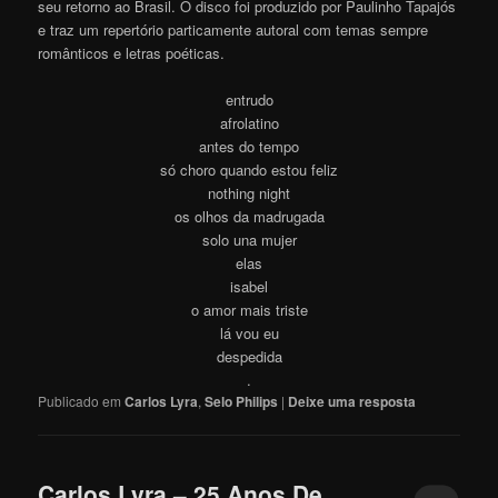
seu retorno ao Brasil. O disco foi produzido por Paulinho Tapajós
e traz um repertório particamente autoral com temas sempre
românticos e letras poéticas.
entrudo
afrolatino
antes do tempo
só choro quando estou feliz
nothing night
os olhos da madrugada
solo una mujer
elas
isabel
o amor mais triste
lá vou eu
despedida
.
Publicado em
Carlos Lyra
,
Selo Philips
|
Deixe uma resposta
Carlos Lyra – 25 Anos De