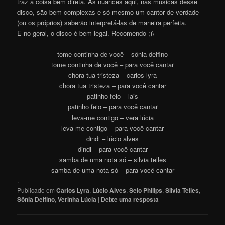
traz a coisa bem direta. As nuances aqui, nas músicas desse
disco, são bem complexas e só mesmo um cantor de verdade
(ou os próprios) saberão interpretá-las de maneira perfeita.
E no geral, o disco é bem legal. Recomendo ;)\
tome continha de você – sônia delfino
tome continha de você – para você cantar
chora tua tristeza – carlos lyra
chora tua tristeza – para você cantar
patinho feio – lais
patinho feio – para você cantar
leva-me contigo – vera lúcia
leva-me contigo – para você cantar
dindi – lúcio alves
dindi – para você cantar
samba de uma nota só – silvia telles
samba de uma nota só – para você cantar
.
Publicado em
Carlos Lyra
,
Lúcio Alves
,
Selo Philips
,
Silvia Telles
,
Sônia Delfino
,
Verinha Lúcia
|
Deixe uma resposta