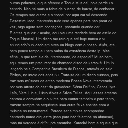
outras palavras, o que oferece o Toque Musical, hoje perdeu o
sentido. Não há mais a febre de buscar, de baixar, de conhecer…
Os tempos são outros e o ‘ibope’ por aqui vai só descendo.
Desestimulado, mantenho tudo isso apenas para não parar de
vez, sigo agora sem obrigações, postando quando der…
E antes que 2017 acabe, aqui vai uma raridade bem ao estilo do
Toque Musical. Um disco tão raro que até hoje nunca o vi
anunciado/publicado em sites ou blogs com o nosso. Aliás, até
bem pouco tempo eu nem sabia da existência deste lp. Mas
afinal, o que tem ele de interessante, de especial? Muito bem,
aqui temos um precursor do chamado disco de karaokê. Um lp
lançado pela Companhia Brasileira de Discos, através do selo
Philips, no início dos anos 60. Trata-se de um disco curioso, pois
traz seis músicas da então moderna Bossa Nova interpretada
por seis artista do cast da gravadora: Sônia Delfino, Carlos Lyra,
Laís, Vera Lúcia, Lúcio Alves e Silvia Telles. Aqui esses artistas
cantam e convidam o ouvinte para cantar também e para tanto,
trazem sempre na sequência uma outra faixa apenas com a
música no instrumental. Parece ser simples acompanhar
cantando numa orquestra (isso para não falarmos na afinação),
mas na verdade é difícil pra caramba. Karaokê bom é aquele que