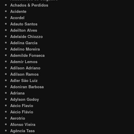
Achados & Perdidos
Acidente
Acordel
Adauto Santos
Adeilton Alves
Adelaide Chiozzo
Adelina Garcia
Adelino Moreira
Ademilde Fonseca
Ademir Lemos
Adilson Adriano
Adilson Ramos
Adler São Luiz
Adoniran Barbosa
Adriana
Adylson Godoy
Aécio Flavio
Aécio Flávio
Aerotrio
Afonso Vieira
Agência Tass