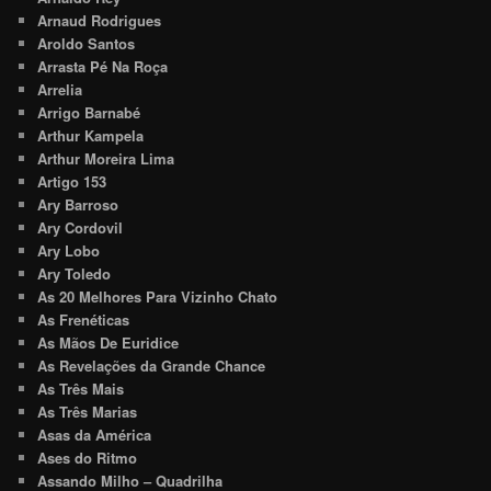
Arnaud Rodrigues
Aroldo Santos
Arrasta Pé Na Roça
Arrelia
Arrigo Barnabé
Arthur Kampela
Arthur Moreira Lima
Artigo 153
Ary Barroso
Ary Cordovil
Ary Lobo
Ary Toledo
As 20 Melhores Para Vizinho Chato
As Frenéticas
As Mãos De Euridice
As Revelações da Grande Chance
As Três Mais
As Três Marias
Asas da América
Ases do Ritmo
Assando Milho – Quadrilha