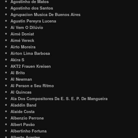
Agostinho de Matos
Agostinho dos Santos
Agrupacion Musica De Buenos Aires
Agustin Pereyra Lucena
Aí Vem O Dilúvio
Aimé Doniat
Aimé Vereck
Airto Moreira
Airton Lima Barbosa
Akira S
AKT2 Frauen Kreisen
Al Brito
Al Newman
Al Person e Seu Ritmo
Al Quincas
Ala Dos Compositores Da E. S. E. P. De Mangueira
Aladdin Band
Alaide Costa
Albenzio Perrone
Albert Pavão
Albertinho Fortuna
Alberto Arantes