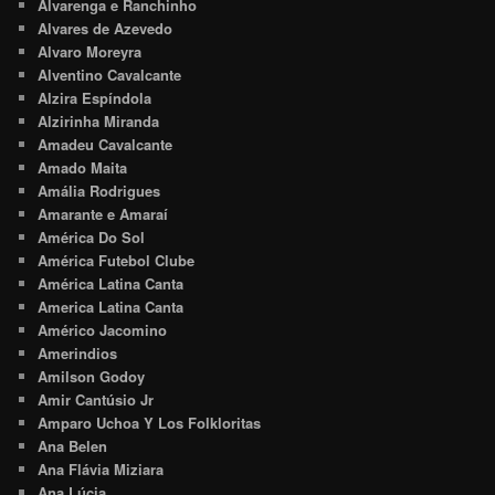
Alvarenga e Ranchinho
Alvares de Azevedo
Alvaro Moreyra
Alventino Cavalcante
Alzira Espíndola
Alzirinha Miranda
Amadeu Cavalcante
Amado Maita
Amália Rodrigues
Amarante e Amaraí
América Do Sol
América Futebol Clube
América Latina Canta
America Latina Canta
Américo Jacomino
Amerindios
Amilson Godoy
Amir Cantúsio Jr
Amparo Uchoa Y Los Folkloritas
Ana Belen
Ana Flávia Miziara
Ana Lúcia