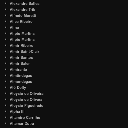
Alexandre Salles
Alexandre Trik
Alfredo Moretti
Alice Ribeiro
Aline
Alípio Martins
Alipio Martins
Almir Ribeiro
Almir Saint-Clair
Almir Santos
Almir Sater
Almirante
Almôndegas
Almondegas
Alô Dolly
Aloysio de Oliveira
Aloysio de Olivera
Aloysio Figueiredo
Alpha III
Altamiro Carrilho
Altemar Dutra