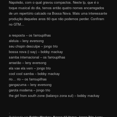
Napoleão, com o qual gravou compactos. Neste lp, que é o
toque musical do dia, temos então quatro nomes encarregados
de um repertório calcado na Bossa Nova. Mais uma interessante
produção daqueles anos 60 que não podemos perder. Confiram
no GTM…
a resposta – os farroupilhas
aleluia – leny eversong
seu chopin desculpe – jongo trio
bossa nova (i say) – bobby mackay
samba internacional – os farroupilhas
arrastão – leny eversong
ela vae ela vem – jongo trio
cool cool samba – bobby mackay
rio… rio – os farroupilhas
gangazuma – leny eversong
garota moderna – jongo trio
the girl from south zone (balanço zona sul) – bobby mackay
.
Publicado em
,
,
,