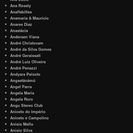
Ana Rosely
Analfabitles
Anamaria & Maurício
Anares Diaz
Anastácia
Andersen Viana
André Christovam
André da Silva Gomes
André Geraissati
André Luiz Oliveira
André Penazzi
Andyara Peixoto
Angaatãnàmú
Angel Parra
Angela Maria
Angela Roro
Angu Stereo Club
Aniceto do Império
Aniceto e Campolino
Anisio Mello
Anisio Silva