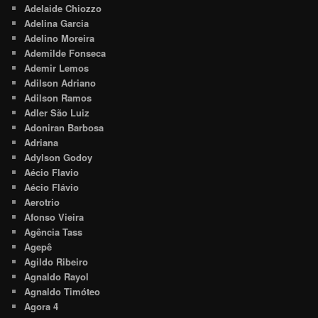
Adelaide Chiozzo
Adelina Garcia
Adelino Moreira
Ademilde Fonseca
Ademir Lemos
Adilson Adriano
Adilson Ramos
Adler São Luiz
Adoniran Barbosa
Adriana
Adylson Godoy
Aécio Flavio
Aécio Flávio
Aerotrio
Afonso Vieira
Agência Tass
Agepê
Agildo Ribeiro
Agnaldo Rayol
Agnaldo Timóteo
Agora 4