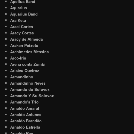
Apollus Band
Aquarius
Aquarius Band
Ara Ketu
Araci Cortes
Aracy Cortes
Aracy de Almeida
Araken Peixoto
Archimedes Messina
Arco-Iris
Arena conta Zumbi
Aristeu Queiroz
Armandinho
Armandinho Neves
Armando do Solovox
Armando Y Su Solovox
Armando's Trio
Arnaldo Amaral
Arnaldo Antunes
Arnaldo Brandão
Arnaldo Estrella
Arnaldo Rey