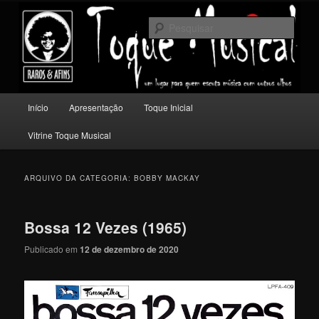
Pular
Pular
Um lugar para quem escuta música com outros olhos.
para
para
Pesqu
o
o
conteúdo
conteúdo
Toque Musical
principal
secundário
Menu
Início
Apresentação
Toque Inicial
principal
Vitrine Toque Musical
ARQUIVO DA CATEGORIA:
BOBBY MACKAY
Bossa 12 Vezes (1965)
Publicado em
12 de dezembro de 2020