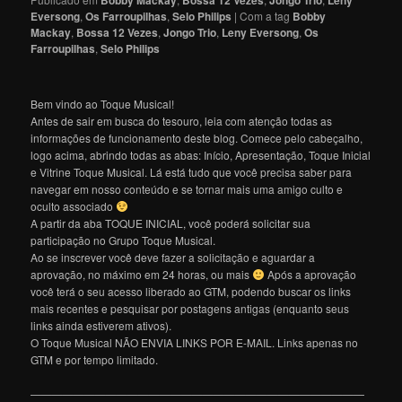
Bobby Mackay
Bossa 12 Vezes
Jongo Trio
Leny
Eversong
,
Os Farroupilhas
,
Selo Philips
|
Com a tag
Bobby
Mackay
,
Bossa 12 Vezes
,
Jongo Trio
,
Leny Eversong
,
Os
Farroupilhas
,
Selo Philips
Bem vindo ao Toque Musical!
Antes de sair em busca do tesouro, leia com atenção todas as
informações de funcionamento deste blog. Comece pelo cabeçalho,
logo acima, abrindo todas as abas: Início, Apresentação, Toque Inicial
e Vitrine Toque Musical. Lá está tudo que você precisa saber para
navegar em nosso conteúdo e se tornar mais uma amigo culto e
oculto associado
A partir da aba TOQUE INICIAL, você poderá solicitar sua
participação no Grupo Toque Musical.
Ao se inscrever você deve fazer a solicitação e aguardar a
aprovação, no máximo em 24 horas, ou mais
Após a aprovação
você terá o seu acesso liberado ao GTM, podendo buscar os links
mais recentes e pesquisar por postagens antigas (enquanto seus
links ainda estiverem ativos).
O Toque Musical NÃO ENVIA LINKS POR E-MAIL. Links apenas no
GTM e por tempo limitado.
———————————————————————————————