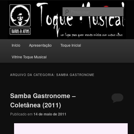
Pular
Pular
Um lugar para quem escuta música com outros olhos.
para
para
Pesqu
o
o
conteúdo
conteúdo
Toque Musical
principal
secundário
Menu
Início
Apresentação
Toque Inicial
principal
Vitrine Toque Musical
ARQUIVO DA CATEGORIA:
SAMBA GASTRONOME
Samba Gastronome –
Coletânea (2011)
Publicado em
14 de maio de 2011