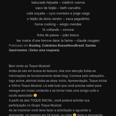
batucada feijoada – vladimir cosma
saco de feijão – beth carvalho
café soçaite – cyro monteiro e jorge veiga
o feijão da dona neném – zeca pagodinho
home cooking – sérgio mendes
tô voltando – simone
linha de passe – joão bosco
les mains d’une femme dans la farine – claude nougaro
Publicado em
Bootleg
,
Coletânea BossaNovaBrasil
,
Samba
Gastronome
|
Deixe uma resposta
Bem vindo ao Toque Musical!
Antes de sair em busca do tesouro, leia com atenção todas as
informações de funcionamento deste blog. Comece pelo cabeçalho,
logo acima, abrindo todas as abas: Início, Apresentação, Toque Inicial
e Vitrine Toque Musical. Lá está tudo que você precisa saber para
navegar em nosso conteúdo e se tornar mais uma amigo culto e
oculto associado
A partir da aba TOQUE INICIAL, você poderá solicitar sua
participação no Grupo Toque Musical.
Ao se inscrever você deve fazer a solicitação e aguardar a
aprovação, no máximo em 24 horas, ou mais
Após a aprovação