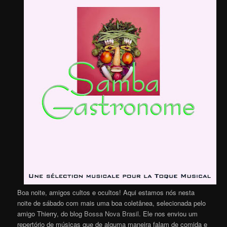
Boa noite, amigos cultos e ocultos! Aqui estamos nós nesta
noite de sábado com mais uma boa coletânea, selecionada pelo
amigo Thierry, do blog
Bossa Nova Brasil
. Ele nos enviou um
repertório de músicas que de alguma maneira falam de comida e