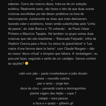
sabores. Como ele mesmo disse, trata-se de um seleção
eclética. Realmente seria, não fosse o fato de que duas outras
músicas escolhidas por ele deram problema na hora de
descompactar. Justamente as duas que mais destoavam,
fazendo valer o ecletismo, foram então substituídas pela “Linha
de passe”, do João Bosco e “Tô voltando”, de Paulo César
Pinheiro e Maurício Tapajós. Há também no grupo outras duas
músicas que não são brasileiras – “Batucada Feijoada”, trilha de
Vladimir Cosma para o filme “Le retour du grand blond” e “Les
mains d’une femme dans la farine”, com Claude Nougaro – dão
ao nosso ‘disco virtual’ o tempero que faltava. A ‘embalagem’, eu
procurei fazer, seguindo o estilo de um cardápio. Vamos conferir
as opções?
café com pão – paula morelenbaum e joão donato
sereia – nouvelle cuisine
paz e arroz – jorge ben
doce de côco – yamandú costa e dominguinhos
plantei vagem deu feijão – copa 7
vatapá – rosa passos
a faca e o queijo – gilberto gil