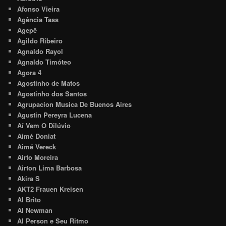
Afonso Vieira
Agência Tass
Agepê
Agildo Ribeiro
Agnaldo Rayol
Agnaldo Timóteo
Agora 4
Agostinho de Matos
Agostinho dos Santos
Agrupacion Musica De Buenos Aires
Agustin Pereyra Lucena
Aí Vem O Dilúvio
Aimé Doniat
Aimé Vereck
Airto Moreira
Airton Lima Barbosa
Akira S
AKT2 Frauen Kreisen
Al Brito
Al Newman
Al Person e Seu Ritmo