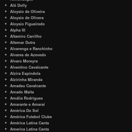
Alô Dolly
Aloysio de Oliveira
Aloysio de Olivera
Aloysio Figueiredo
Alpha III
Altamiro Carrilho
Altemar Dutra
Alvarenga e Ranchinho
Alvares de Azevedo
Alvaro Moreyra
Alventino Cavalcante
Alzira Espíndola
Alzirinha Miranda
Amadeu Cavalcante
Amado Maita
Amália Rodrigues
Amarante e Amaraí
América Do Sol
América Futebol Clube
América Latina Canta
America Latina Canta