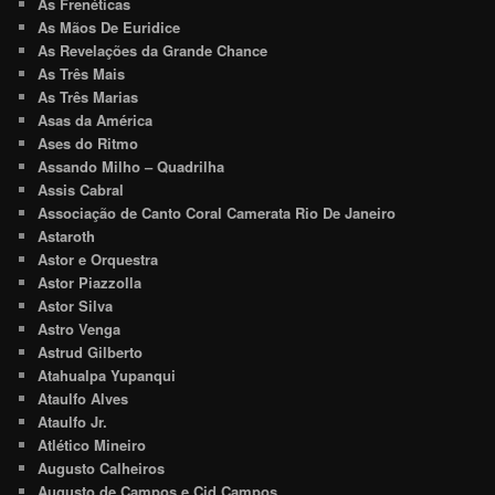
As Frenéticas
As Mãos De Euridice
As Revelações da Grande Chance
As Três Mais
As Três Marias
Asas da América
Ases do Ritmo
Assando Milho – Quadrilha
Assis Cabral
Associação de Canto Coral Camerata Rio De Janeiro
Astaroth
Astor e Orquestra
Astor Piazzolla
Astor Silva
Astro Venga
Astrud Gilberto
Atahualpa Yupanqui
Ataulfo Alves
Ataulfo Jr.
Atlético Mineiro
Augusto Calheiros
Augusto de Campos e Cid Campos