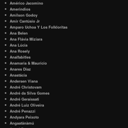
Américo Jacomino
Amerindios
Amilson Godoy
Amir Cantúsio Jr
Amparo Uchoa Y Los Folkloritas
Ana Belen
Ana Flávia Miziara
Ana Lúcia
Ana Rosely
Analfabitles
Anamaria & Maurício
Anares Diaz
Anastácia
Andersen Viana
André Christovam
André da Silva Gomes
André Geraissati
André Luiz Oliveira
André Penazzi
Andyara Peixoto
Angaatãnàmú