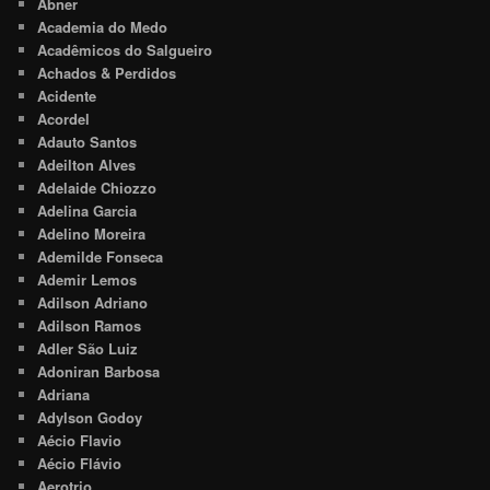
Abner
Academia do Medo
Acadêmicos do Salgueiro
Achados & Perdidos
Acidente
Acordel
Adauto Santos
Adeilton Alves
Adelaide Chiozzo
Adelina Garcia
Adelino Moreira
Ademilde Fonseca
Ademir Lemos
Adilson Adriano
Adilson Ramos
Adler São Luiz
Adoniran Barbosa
Adriana
Adylson Godoy
Aécio Flavio
Aécio Flávio
Aerotrio