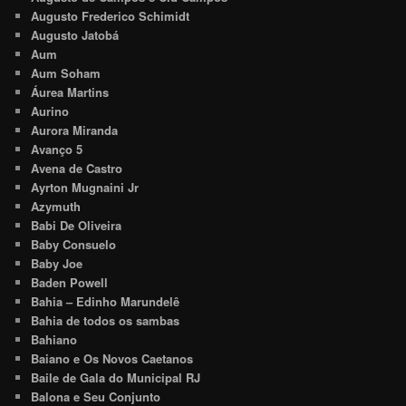
Augusto Frederico Schimidt
Augusto Jatobá
Aum
Aum Soham
Áurea Martins
Aurino
Aurora Miranda
Avanço 5
Avena de Castro
Ayrton Mugnaini Jr
Azymuth
Babi De Oliveira
Baby Consuelo
Baby Joe
Baden Powell
Bahia – Edinho Marundelê
Bahia de todos os sambas
Bahiano
Baiano e Os Novos Caetanos
Baile de Gala do Municipal RJ
Balona e Seu Conjunto