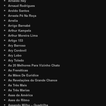
Arnaldo Rey
Arnaud Rodrigues
Aroldo Santos
Arrasta Pé Na Roça
Arrelia
Arrigo Barnabé
Arthur Kampela
Arthur Moreira Lima
Artigo 153
Ary Barroso
Ary Cordovil
Ary Lobo
Ary Toledo
As 20 Melhores Para Vizinho Chato
As Frenéticas
As Mãos De Euridice
As Revelações da Grande Chance
As Três Mais
As Três Marias
Asas da América
Ases do Ritmo
Assando Milho – Quadrilha