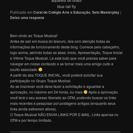
aquarela do brasil
blue tail fly
Publicado em
Coral do Colégio Arte e Educação
,
Selo Masterplay
|
Deixe uma resposta
Bem vindo ao Toque Musical!
Antes de sair em busca do tesouro, leia com atenção todas as
informações de funcionamento deste blog. Comece pelo cabeçalho,
logo acima, abrindo todas as abas: Início, Apresentação, Toque Inicial
e Vitrine Toque Musical. Lá está tudo que você precisa saber para
navegar em nosso conteúdo e se tornar mais uma amigo culto e
oculto associado
A partir da aba TOQUE INICIAL, você poderá solicitar sua
participação no Grupo Toque Musical.
Ao se inscrever você deve fazer a solicitação e aguardar a
aprovação, no máximo em 24 horas, ou mais
Após a aprovação
você terá o seu acesso liberado ao GTM, podendo buscar os links
mais recentes e pesquisar por postagens antigas (enquanto seus
links ainda estiverem ativos).
O Toque Musical NÃO ENVIA LINKS POR E-MAIL. Links apenas no
GTM e por tempo limitado.
———————————————————————————————