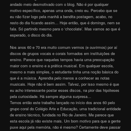
andado meio desmotivado com o blog. Não é por qualquer
motivo específico, apenas uma onda, creio eu. Percebo que se
eu não fizer logo pela manhã a bendita postagem, acabo, no
resto do dia ficando assim… Hoje então, que é domingo, nem se
fala. Só partindo mesmo para o ‘chocolate’. Mas vamos ao que é
esperado, o disco do dia.
Nos anos 60 e 70 era muito comum vermos (e ouvirmos) por aí
discos de grupos vocais e corais formados em instituições de
ensino. Parece que naqueles tempos havia uma preocupação
maior com o ensino e a prática musical. Em qualquer escola,
mesmo a mais simples, o estudante tinha uma noção básica do
que é a música. Aprendia pelo menos a conhecer as notas
musicais. Hoje não é bem assim. Talvez, por isso mesmo é que
eu acho interessante postar esses discos, na pior das hipóteses
pela curiosidade. Há sempre alguma surpresa…
Temos então este trabalho lançado no início dos anos 60 pelo
grupo coral do Colégio Arte e Educação, uma tradicional entidade
de ensino técnico, fundada no Rio de Janeiro. Me parece que
esta escola já não existe mais. Um bom motivo para que a gente
puxe aqui pela memória, não é mesmo? Certamente deve passar