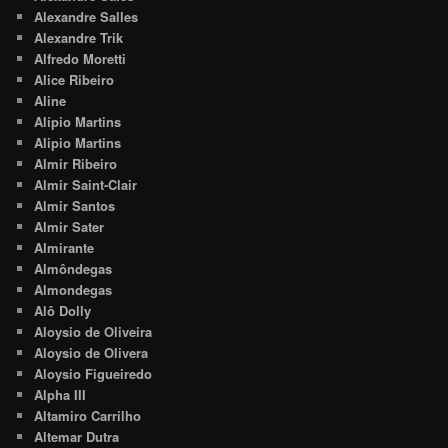
Alexandre Salles
Alexandre Trik
Alfredo Moretti
Alice Ribeiro
Aline
Alípio Martins
Alipio Martins
Almir Ribeiro
Almir Saint-Clair
Almir Santos
Almir Sater
Almirante
Almôndegas
Almondegas
Alô Dolly
Aloysio de Oliveira
Aloysio de Olivera
Aloysio Figueiredo
Alpha III
Altamiro Carrilho
Altemar Dutra