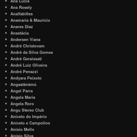
Ana Lúcia
Ana Rosely
Analfabitles
Anamaria & Maurício
Anares Diaz
Anastácia
Andersen Viana
André Christovam
André da Silva Gomes
André Geraissati
André Luiz Oliveira
André Penazzi
Andyara Peixoto
Angaatãnàmú
Angel Parra
Angela Maria
Angela Roro
Angu Stereo Club
Aniceto do Império
Aniceto e Campolino
Anisio Mello
Anisio Silva