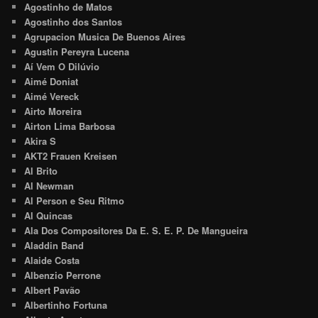
Agostinho de Matos
Agostinho dos Santos
Agrupacion Musica De Buenos Aires
Agustin Pereyra Lucena
Aí Vem O Dilúvio
Aimé Doniat
Aimé Vereck
Airto Moreira
Airton Lima Barbosa
Akira S
AKT2 Frauen Kreisen
Al Brito
Al Newman
Al Person e Seu Ritmo
Al Quincas
Ala Dos Compositores Da E. S. E. P. De Mangueira
Aladdin Band
Alaide Costa
Albenzio Perrone
Albert Pavão
Albertinho Fortuna