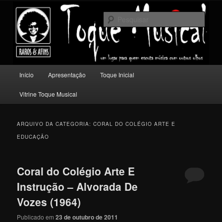
Pular
Pular
Um lugar para quem escuta música com outros olhos.
para
para
Pesqu
o
o
conteúdo
conteúdo
Toque Musical
principal
secundário
Menu
Início
Apresentação
Toque Inicial
principal
Vitrine Toque Musical
ARQUIVO DA CATEGORIA:
CORAL DO COLÉGIO ARTE E
EDUCAÇÃO
Coral do Colégio Arte E
Instrução – Alvorada De
Vozes (1964)
Publicado em
23 de outubro de 2011