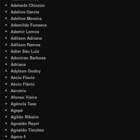
Adelaide Chiozzo
Adelina Garcia
Adelino Moreira
Ademilde Fonseca
Ademir Lemos
Adilson Adriano
Adilson Ramos
Adler São Luiz
Adoniran Barbosa
Adriana
Adylson Godoy
Aécio Flavio
Aécio Flávio
Aerotrio
Afonso Vieira
Agência Tass
Agepê
Agildo Ribeiro
Agnaldo Rayol
Agnaldo Timóteo
Agora 4