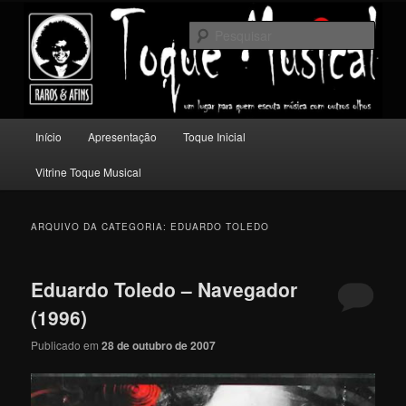
Pular
Pular
Um lugar para quem escuta música com outros olhos.
para
para
Pesqu
o
o
conteúdo
conteúdo
Toque Musical
principal
secundário
Menu
Início
Apresentação
Toque Inicial
principal
Vitrine Toque Musical
ARQUIVO DA CATEGORIA:
EDUARDO TOLEDO
Eduardo Toledo – Navegador
(1996)
Publicado em
28 de outubro de 2007