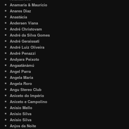
Anamaria & Maurício
Anares Diaz
Anastácia
Andersen Viana
André Christovam
André da Silva Gomes
André Geraissati
André Luiz Oliveira
André Penazzi
Andyara Peixoto
Angaatãnàmú
Angel Parra
Angela Maria
Angela Roro
Angu Stereo Club
Aniceto do Império
Aniceto e Campolino
Anisio Mello
Anisio Silva
Anísio Silva
Anjos da Noite