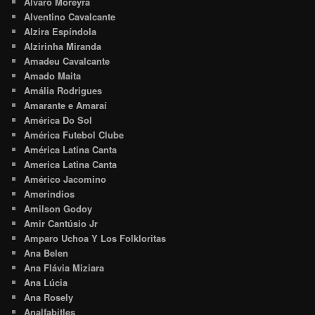
Alvaro Moreyra
Alventino Cavalcante
Alzira Espíndola
Alzirinha Miranda
Amadeu Cavalcante
Amado Maita
Amália Rodrigues
Amarante e Amaraí
América Do Sol
América Futebol Clube
América Latina Canta
America Latina Canta
Américo Jacomino
Amerindios
Amilson Godoy
Amir Cantúsio Jr
Amparo Uchoa Y Los Folkloritas
Ana Belen
Ana Flávia Miziara
Ana Lúcia
Ana Rosely
Analfabitles