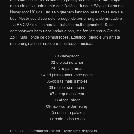
atrás ele criou juntamente com Valéria Tinoco e Wagner Carone a
Navegador Música
, um selo que tem lançado muita coisa nova e
boa. Neste seu disco solo, o segundo por uma grande gravadora
– a BMG/Ariola – temos um trabalho muito agradável. Suas
composições bem trabalhadas e pop, me faz lembrar o Claudio
Zolli. Mas, longe de comparações, Eduardo Toledo é um artista
muito original que merece o meu toque musical.
01-navegador
02-o proximo amor
03-livre para amar
04-só posso tocar voce agora
05-coisas mais simples
06-mulher sem nome
07-até que anoiteça
08-afaga, afoga
09-não vou te dar replay
10-nenhuma palavra
11-onde todos estão
Publicado em
Eduardo Toledo
|
Deixe uma resposta