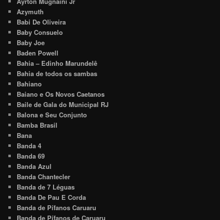
Ayrton Mugnaini Jr
Azymuth
Babi De Oliveira
Baby Consuelo
Baby Joe
Baden Powell
Bahia – Edinho Marundelê
Bahia de todos os sambas
Bahiano
Baiano e Os Novos Caetanos
Baile de Gala do Municipal RJ
Balona e Seu Conjunto
Bamba Brasil
Bana
Banda 4
Banda 69
Banda Azul
Banda Chantecler
Banda de 7 Léguas
Banda De Pau E Corda
Banda de Pífanos Caruaru
Banda de Pífanos de Caruaru