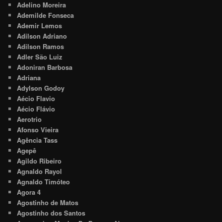
Adelino Moreira
Ademilde Fonseca
Ademir Lemos
Adilson Adriano
Adilson Ramos
Adler São Luiz
Adoniran Barbosa
Adriana
Adylson Godoy
Aécio Flavio
Aécio Flávio
Aerotrio
Afonso Vieira
Agência Tass
Agepê
Agildo Ribeiro
Agnaldo Rayol
Agnaldo Timóteo
Agora 4
Agostinho de Matos
Agostinho dos Santos