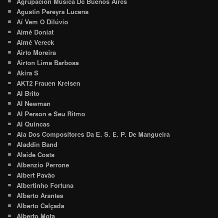
Agrupacion Musica De Buenos Aires
Agustin Pereyra Lucena
Aí Vem O Dilúvio
Aimé Doniat
Aimé Vereck
Airto Moreira
Airton Lima Barbosa
Akira S
AKT2 Frauen Kreisen
Al Brito
Al Newman
Al Person e Seu Ritmo
Al Quincas
Ala Dos Compositores Da E. S. E. P. De Mangueira
Aladdin Band
Alaide Costa
Albenzio Perrone
Albert Pavão
Albertinho Fortuna
Alberto Arantes
Alberto Calçada
Alberto Mota