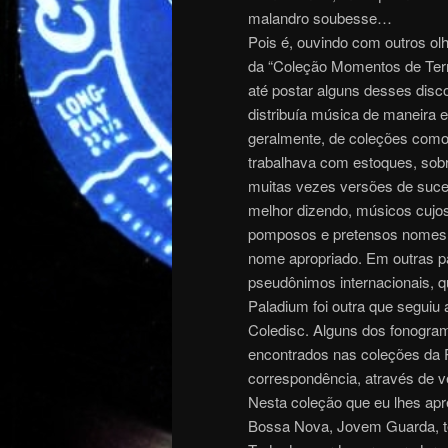
malandro soubesse…
Pois é, ouvindo com outros ol
da “Coleção Momentos de Tern
até postar alguns desses disc
distribuía música de maneira e
geralmente, de coleções como
trabalhava com estoques, sobr
muitas vezes versões de suce
melhor dizendo, músicos cujos
pomposos e pretensos nomes in
nome apropriado. Em outras pa
pseudônimos internacionais, 
Paladium foi outra que seguiu 
Coledisc. Alguns dos fonogr
encontrados nas coleções da 
correspondência, através de v
Nesta coleção que eu lhes ap
Bossa Nova, Jovem Guarda, te