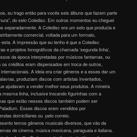
hos, eu trago então para vocês seis álbuns que fazem parte
ura”, do selo Coledisc. Em outros momentos eu cheguei
os separadamente. A Coledisc era um selo que produzia e
stritamente comercial, voltada para um formato,
 esta. A impressão que eu tenho é que a Coledisc
as e projetos fonográficos da chamada ‘segunda linha’,
ssos da época interpretadas por músicos fantamas, ou
 os créditos eram dispensados em troca de outros,
ternacionais. A ideia era criar gêneros e a esses dar um
lavras, produziam discos com artistas inventados,
que ajudavam a vender melhor seus produtos. A mineira
a mesma linha, inclusive trocando figurinhas com a
amas que estão nesses discos também podem ser
Paladium. Esses discos eram vendidos por
endas domiciliares ou pelo correio.
resento temos gêneros musicais diversos, que vão da
mas de cinema, música mexicana, paraguaia e italiana.