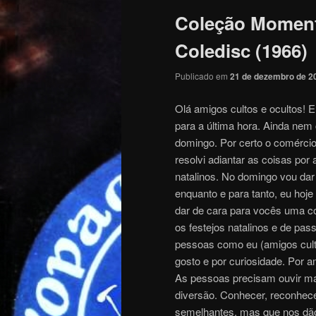
Coleção Moment
Coledisc (1966)
Publicado em
21 de dezembro de 2
Olá amigos cultos e ocultos! 
para a última hora. Ainda nem
domingo. Por certo o comércio 
resolvi adiantar as coisas por
natalinos. No domingo vou dar
enquanto e para tanto, eu ho
dar de cara para vocês uma c
os festejos natalinos e de pas
pessoas como eu (amigos cult
gosto e por curiosidade. Por 
As pessoas precisam ouvir ma
diversão. Conhecer, reconhece
semelhantes, mas que nos dã