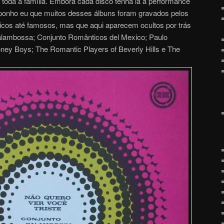
 toda a família. Embora cada disco tenha lá a performance
uponho eu que muitos desses álbuns foram gravados pelos
cos até famosos, mas que aqui aparecem ocultos por trás
lambossa; Conjunto Românticos del Mexico; Paulo
ney Boys; The Romantic Players of Beverly Hills e The