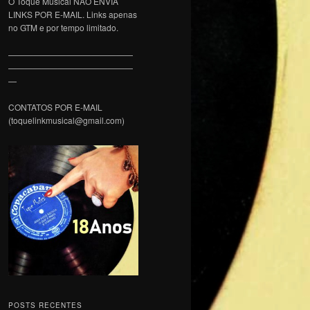
O Toque Musical NÃO ENVIA
LINKS POR E-MAIL. Links apenas
no GTM e por tempo limitado.
———————————————
———————————————
—
CONTATOS POR E-MAIL
(toquelinkmusical@gmail.com)
POSTS RECENTES