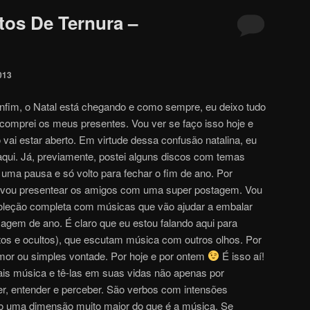
os De Ternura –
013
Enfim, o Natal está chegando e como sempre, eu deixo tudo
 comprei os meus presentes. Vou ver se faço isso hoje e
vai estar aberto. Em virtude dessa confusão natalina, eu
 aqui. Já, previamente, postei alguns discos com temas
 uma pausa e só volto para fechar o fim de ano. Por
je vou presentear os amigos com uma super postagem. Vou
oleção completa com músicas que vão ajudar a embalar
sagem de ano. É claro que eu estou falando aqui para
os e ocultos), que escutam música com outros olhos. Por
amor ou simples vontade. Por hoje e por ontem
É isso aí!
is música e tê-las em suas vidas não apenas por
r, entender e perceber. São verbos com intensões
o uma dimensão muito maior do que é a música. Se