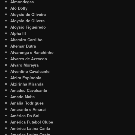
Almondegas
Alô Dolly
Aloysio de Oliveira
Aloysio de Olivera
Aloysio Figueiredo
Alpha III
Altamiro Carrilho
Altemar Dutra
Alvarenga e Ranchinho
Alvares de Azevedo
Alvaro Moreyra
Alventino Cavalcante
Alzira Espíndola
Alzirinha Miranda
Amadeu Cavalcante
Amado Maita
Amália Rodrigues
Amarante e Amaraí
América Do Sol
América Futebol Clube
América Latina Canta
America Latina Canta