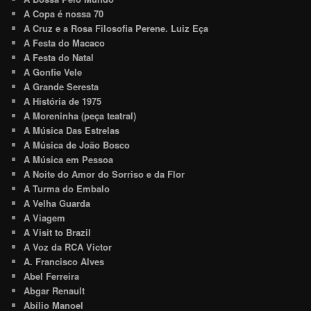
A Copa é nossa 70
A Cruz e a Rosa Filosofia Perene. Luiz Eça
A Festa do Macaco
A Festa do Natal
A Gonfie Vele
A Grande Seresta
A História de 1975
A Moreninha (peça teatral)
A Música Das Estrelas
A Música de João Bosco
A Música em Pessoa
A Noite do Amor do Sorriso e da Flor
A Turma do Embalo
A Velha Guarda
A Viagem
A Visit to Brazil
A Voz da RCA Victor
A. Francisco Alves
Abel Ferreira
Abgar Renault
Abílio Manoel