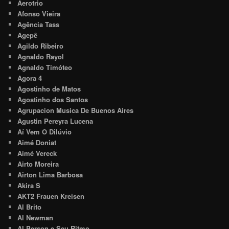
Aerotrio
Afonso Vieira
Agência Tass
Agepê
Agildo Ribeiro
Agnaldo Rayol
Agnaldo Timóteo
Agora 4
Agostinho de Matos
Agostinho dos Santos
Agrupacion Musica De Buenos Aires
Agustin Pereyra Lucena
Aí Vem O Dilúvio
Aimé Doniat
Aimé Vereck
Airto Moreira
Airton Lima Barbosa
Akira S
AKT2 Frauen Kreisen
Al Brito
Al Newman
Al Person e Seu Ritmo