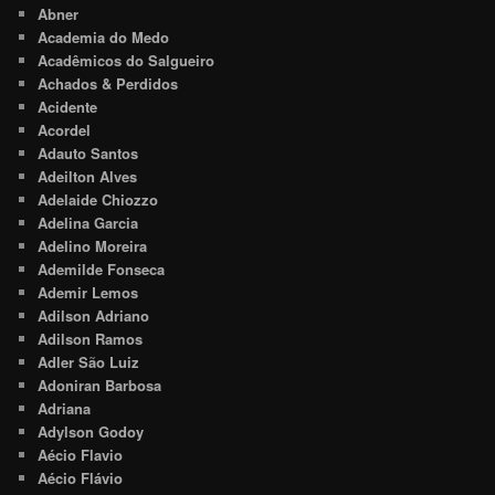
Abner
Academia do Medo
Acadêmicos do Salgueiro
Achados & Perdidos
Acidente
Acordel
Adauto Santos
Adeilton Alves
Adelaide Chiozzo
Adelina Garcia
Adelino Moreira
Ademilde Fonseca
Ademir Lemos
Adilson Adriano
Adilson Ramos
Adler São Luiz
Adoniran Barbosa
Adriana
Adylson Godoy
Aécio Flavio
Aécio Flávio