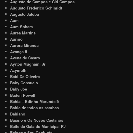
Augusto de Campos e Cid Campos
Augusto Frederico Schimidt
Augusto Jatobá
Aum
Aum Soham
Áurea Martins
Aurino
Aurora Miranda
Avanço 5
Avena de Castro
Ayrton Mugnaini Jr
Azymuth
Babi De Oliveira
Baby Consuelo
Baby Joe
Baden Powell
Bahia – Edinho Marundelê
Bahia de todos os sambas
Bahiano
Baiano e Os Novos Caetanos
Baile de Gala do Municipal RJ
Balona e Seu Conjunto