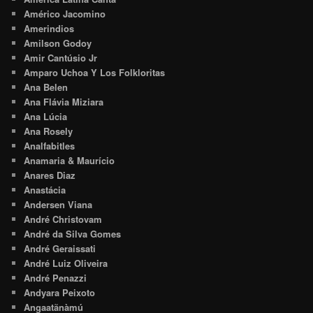
Américo Jacomino
Amerindios
Amilson Godoy
Amir Cantúsio Jr
Amparo Uchoa Y Los Folkloritas
Ana Belen
Ana Flávia Miziara
Ana Lúcia
Ana Rosely
Analfabitles
Anamaria & Maurício
Anares Diaz
Anastácia
Andersen Viana
André Christovam
André da Silva Gomes
André Geraissati
André Luiz Oliveira
André Penazzi
Andyara Peixoto
Angaatãnàmú