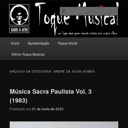
Pular
Pular
Um lugar para quem escuta música com outros olhos.
para
para
Pesqu
o
o
conteúdo
conteúdo
Toque Musical
principal
secundário
Menu
Início
Apresentação
Toque Inicial
principal
Vitrine Toque Musical
ARQUIVO DA CATEGORIA:
ANDRÉ DA SILVA GOMES
Música Sacra Paulista Vol. 3
(1983)
Publicado em
21 de maio de 2023