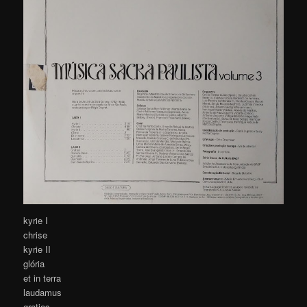
kyrie I
chrise
kyrie II
glória
et in terra
laudamus
gratias