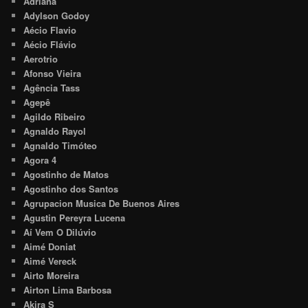
Adriana
Adylson Godoy
Aécio Flavio
Aécio Flávio
Aerotrio
Afonso Vieira
Agência Tass
Agepê
Agildo Ribeiro
Agnaldo Rayol
Agnaldo Timóteo
Agora 4
Agostinho de Matos
Agostinho dos Santos
Agrupacion Musica De Buenos Aires
Agustin Pereyra Lucena
Aí Vem O Dilúvio
Aimé Doniat
Aimé Vereck
Airto Moreira
Airton Lima Barbosa
Akira S