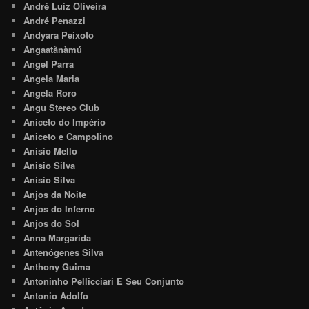
André Luiz Oliveira
André Penazzi
Andyara Peixoto
Angaatãnàmú
Angel Parra
Angela Maria
Angela Roro
Angu Stereo Club
Aniceto do Império
Aniceto e Campolino
Anisio Mello
Anisio Silva
Anísio Silva
Anjos da Noite
Anjos do Inferno
Anjos do Sol
Anna Margarida
Antenógenes Silva
Anthony Guima
Antoninho Pellicciari E Seu Conjunto
Antonio Adolfo