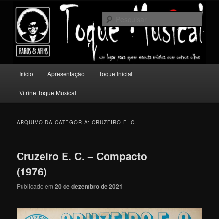
Pular
Pular
Um lugar para quem escuta música com outros olhos.
para
para
Pesqu
o
o
conteúdo
conteúdo
Toque Musical
principal
secundário
Menu
Início
Apresentação
Toque Inicial
principal
Vitrine Toque Musical
ARQUIVO DA CATEGORIA:
CRUZEIRO E. C.
Cruzeiro E. C. – Compacto
(1976)
Publicado em
20 de dezembro de 2021