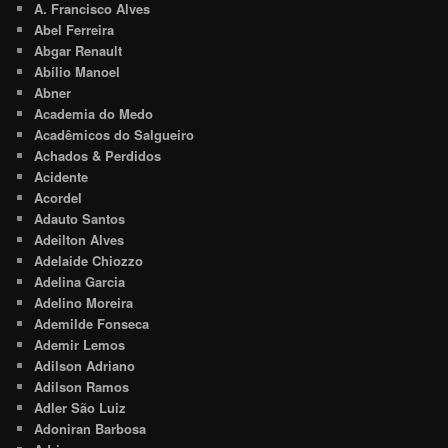
A. Francisco Alves
Abel Ferreira
Abgar Renault
Abílio Manoel
Abner
Academia do Medo
Acadêmicos do Salgueiro
Achados & Perdidos
Acidente
Acordel
Adauto Santos
Adeilton Alves
Adelaide Chiozzo
Adelina Garcia
Adelino Moreira
Ademilde Fonseca
Ademir Lemos
Adilson Adriano
Adilson Ramos
Adler São Luiz
Adoniran Barbosa