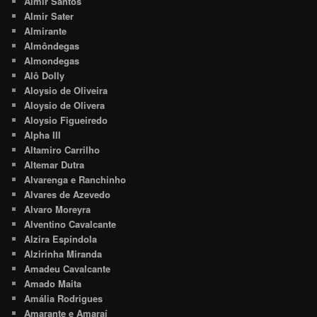
Almir Santos
Almir Sater
Almirante
Almôndegas
Almondegas
Alô Dolly
Aloysio de Oliveira
Aloysio de Olivera
Aloysio Figueiredo
Alpha III
Altamiro Carrilho
Altemar Dutra
Alvarenga e Ranchinho
Alvares de Azevedo
Alvaro Moreyra
Alventino Cavalcante
Alzira Espíndola
Alzirinha Miranda
Amadeu Cavalcante
Amado Maita
Amália Rodrigues
Amarante e Amaraí