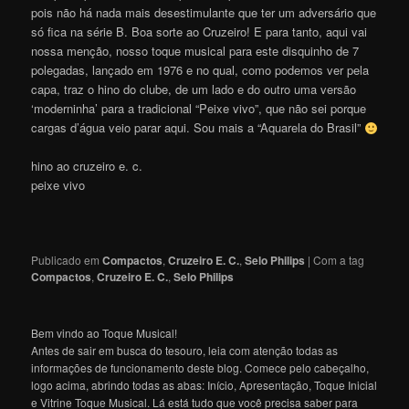
pois não há nada mais desestimulante que ter um adversário que
só fica na série B. Boa sorte ao Cruzeiro! E para tanto, aqui vai
nossa menção, nosso toque musical para este disquinho de 7
polegadas, lançado em 1976 e no qual, como podemos ver pela
capa, traz o hino do clube, de um lado e do outro uma versão
‘moderninha’ para a tradicional “Peixe vivo”, que não sei porque
cargas d’água veio parar aqui. Sou mais a “Aquarela do Brasil”
hino ao cruzeiro e. c.
peixe vivo
Publicado em
Compactos
,
Cruzeiro E. C.
,
Selo Philips
|
Com a tag
Compactos
,
Cruzeiro E. C.
,
Selo Philips
Bem vindo ao Toque Musical!
Antes de sair em busca do tesouro, leia com atenção todas as
informações de funcionamento deste blog. Comece pelo cabeçalho,
logo acima, abrindo todas as abas: Início, Apresentação, Toque Inicial
e Vitrine Toque Musical. Lá está tudo que você precisa saber para