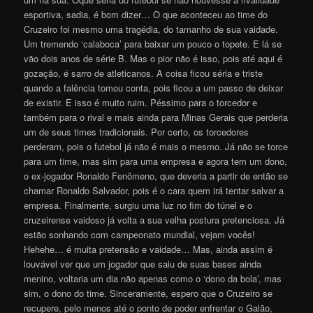
esportiva, sadia, é bom dizer… O que aconteceu ao time do
Cruzeiro foi mesmo uma tragédia, do tamanho de sua vaidade.
Um tremendo ‘calaboca’ para baixar um pouco o topete. E lá se
vão dois anos de série B. Mas o pior não é isso, pois até aqui é
gozação, é sarro de atleticanos. A coisa ficou séria e triste
quando a falência tomou conta, pois ficou a um passo de deixar
de existir. E isso é muito ruim. Péssimo para o torcedor e
também para o rival e mais ainda para Minas Gerais que perderia
um de seus times tradicionais. Por certo, os torcedores
perderam, pois o futebol já não é mais o mesmo. Já não se torce
para um time, mas sim para uma empresa e agora tem um dono,
o ex-jogador Ronaldo Fenômeno, que deveria a partir de então se
chamar Ronaldo Salvador, pois é o cara quem irá tentar salvar a
empresa. Finalmente, surgiu uma luz no fim do túnel e o
cruzeirense vaidoso já volta a sua velha postura pretenciosa. Já
estão sonhando com campeonato mundial, vejam vocês!
Hehehe… é muita pretensão e vaidade… Mas, ainda assim é
louvável ver que um jogador que saiu de suas bases ainda
menino, voltaria um dia não apenas como o ‘dono da bola’, mas
sim, o dono do time. Sinceramente, espero que o Cruzeiro se
recupere, pelo menos até o ponto de poder enfrentar o Galão,