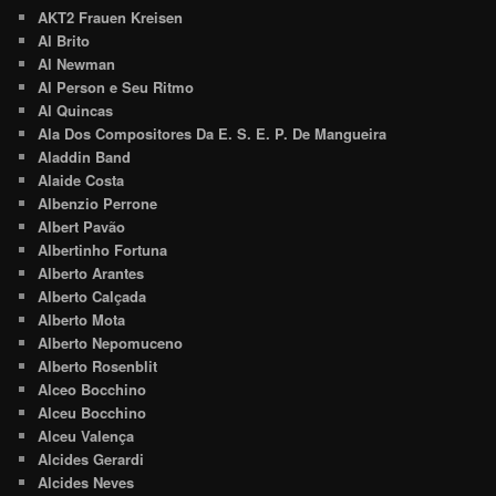
AKT2 Frauen Kreisen
Al Brito
Al Newman
Al Person e Seu Ritmo
Al Quincas
Ala Dos Compositores Da E. S. E. P. De Mangueira
Aladdin Band
Alaide Costa
Albenzio Perrone
Albert Pavão
Albertinho Fortuna
Alberto Arantes
Alberto Calçada
Alberto Mota
Alberto Nepomuceno
Alberto Rosenblit
Alceo Bocchino
Alceu Bocchino
Alceu Valença
Alcides Gerardi
Alcides Neves