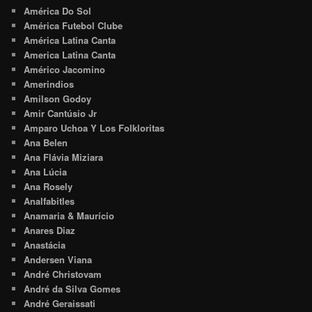
América Do Sol
América Futebol Clube
América Latina Canta
America Latina Canta
Américo Jacomino
Amerindios
Amilson Godoy
Amir Cantúsio Jr
Amparo Uchoa Y Los Folkloritas
Ana Belen
Ana Flávia Miziara
Ana Lúcia
Ana Rosely
Analfabitles
Anamaria & Maurício
Anares Diaz
Anastácia
Andersen Viana
André Christovam
André da Silva Gomes
André Geraissati