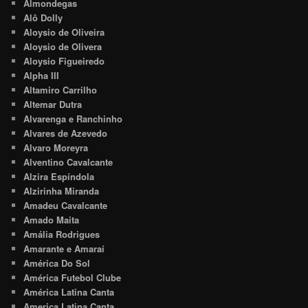
Almondegas
Alô Dolly
Aloysio de Oliveira
Aloysio de Olivera
Aloysio Figueiredo
Alpha III
Altamiro Carrilho
Altemar Dutra
Alvarenga e Ranchinho
Alvares de Azevedo
Alvaro Moreyra
Alventino Cavalcante
Alzira Espíndola
Alzirinha Miranda
Amadeu Cavalcante
Amado Maita
Amália Rodrigues
Amarante e Amaraí
América Do Sol
América Futebol Clube
América Latina Canta
America Latina Canta