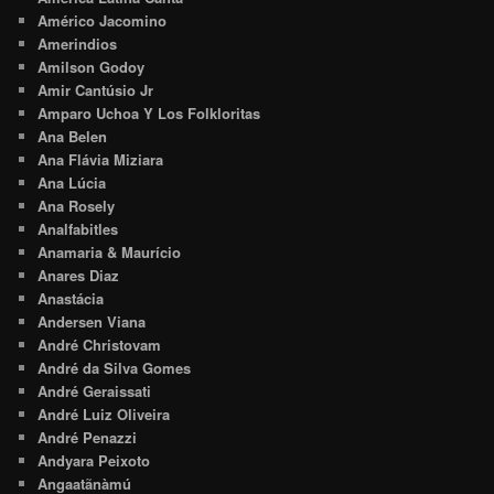
Américo Jacomino
Amerindios
Amilson Godoy
Amir Cantúsio Jr
Amparo Uchoa Y Los Folkloritas
Ana Belen
Ana Flávia Miziara
Ana Lúcia
Ana Rosely
Analfabitles
Anamaria & Maurício
Anares Diaz
Anastácia
Andersen Viana
André Christovam
André da Silva Gomes
André Geraissati
André Luiz Oliveira
André Penazzi
Andyara Peixoto
Angaatãnàmú