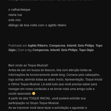
o calhambeque
nesta rua
sole mio
diálogo de boa noite com o agildo ribeiro
.
Publicado em
Agildo Ribeiro
,
Compactos
,
Infantil
,
Selo Philips
,
Topo
Gigio
|
Com a tag
Compactos
,
Infantil
,
Selo Philips
,
Topo Gigio
Bem vindo ao Toque Musical!
Antes de sair em busca do tesouro, leia com atenção todas as
informações de funcionamento deste blog. Comece pelo cabeçalho,
logo acima, abrindo todas as abas: Início, Apresentação, Toque Inicial
e Vitrine Toque Musical. Lá está tudo que você precisa saber para
navegar em nosso conteúdo e se tornar mais uma amigo culto e
oculto associado
A partir da aba TOQUE INICIAL, você poderá solicitar sua
participação no Grupo Toque Musical.
Ao se inscrever você deve fazer a solicitação e aguardar a