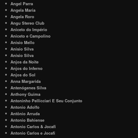
Angel Parra
Angela Maria
Angela Roro
Angu Stereo Club
Aniceto do Império
Aniceto e Campolino
Anisio Mello
Anisio Silva
Anísio Silva
Anjos da Noite
Anjos do Inferno
Anjos do Sol
Anna Margarida
Antenógenes Silva
Anthony Guima
Antoninho Pellicciari E Seu Conjunto
Antonio Adolfo
Antônio Arruda
Antonio Bahiense
Antonio Carlos & Jocafi
Antonio Carlos e Jocafi