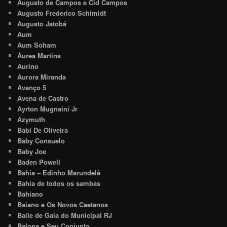
Augusto de Campos e Cid Campos
Augusto Frederico Schimidt
Augusto Jatobá
Aum
Aum Soham
Áurea Martins
Aurino
Aurora Miranda
Avanço 5
Avena de Castro
Ayrton Mugnaini Jr
Azymuth
Babi De Oliveira
Baby Consuelo
Baby Joe
Baden Powell
Bahia – Edinho Marundelê
Bahia de todos os sambas
Bahiano
Baiano e Os Novos Caetanos
Baile de Gala do Municipal RJ
Balona e Seu Conjunto