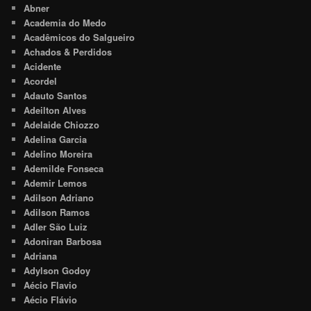
Abner
Academia do Medo
Acadêmicos do Salgueiro
Achados & Perdidos
Acidente
Acordel
Adauto Santos
Adeilton Alves
Adelaide Chiozzo
Adelina Garcia
Adelino Moreira
Ademilde Fonseca
Ademir Lemos
Adilson Adriano
Adilson Ramos
Adler São Luiz
Adoniran Barbosa
Adriana
Adylson Godoy
Aécio Flavio
Aécio Flávio