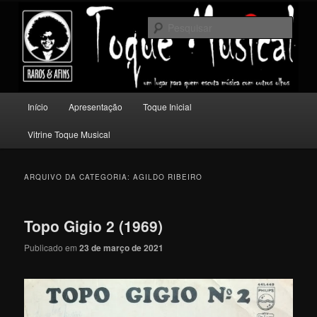
Pular
Pular
Um lugar para quem escuta música com outros olhos.
para
para
Pesqu
o
o
conteúdo
conteúdo
Toque Musical
principal
secundário
Menu
Início
Apresentação
Toque Inicial
principal
Vitrine Toque Musical
ARQUIVO DA CATEGORIA:
AGILDO RIBEIRO
Topo Gigio 2 (1969)
Publicado em
23 de março de 2021