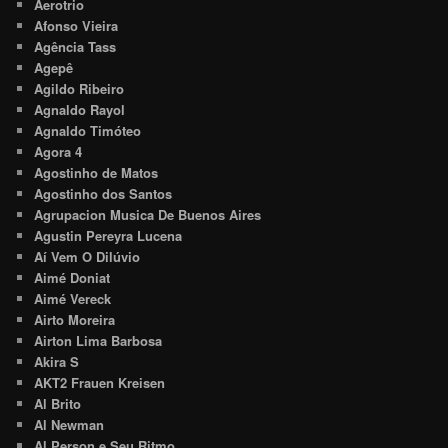
Aerotrio
Afonso Vieira
Agência Tass
Agepê
Agildo Ribeiro
Agnaldo Rayol
Agnaldo Timóteo
Agora 4
Agostinho de Matos
Agostinho dos Santos
Agrupacion Musica De Buenos Aires
Agustin Pereyra Lucena
Aí Vem O Dilúvio
Aimé Doniat
Aimé Vereck
Airto Moreira
Airton Lima Barbosa
Akira S
AKT2 Frauen Kreisen
Al Brito
Al Newman
Al Person e Seu Ritmo