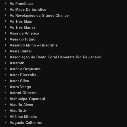
As Frenéticas
As Mãos De Euridice
As Revelações da Grande Chance
As Três Mais
As Três Marias
Asas da América
Ases do Ritmo
Assando Milho – Quadrilha
Assis Cabral
Associação de Canto Coral Camerata Rio De Janeiro
Astaroth
Astor e Orquestra
Astor Piazzolla
Astor Silva
Astro Venga
Astrud Gilberto
Atahualpa Yupanqui
Ataulfo Alves
Ataulfo Jr.
Atlético Mineiro
Augusto Calheiros