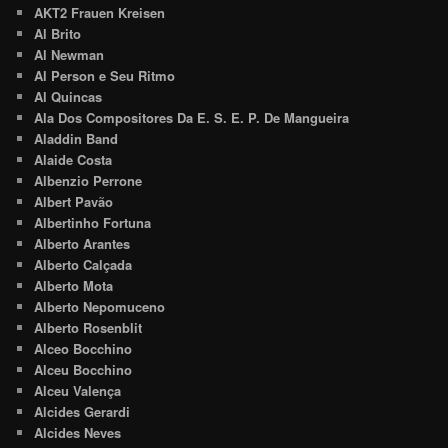
AKT2 Frauen Kreisen
Al Brito
Al Newman
Al Person e Seu Ritmo
Al Quincas
Ala Dos Compositores Da E. S. E. P. De Mangueira
Aladdin Band
Alaide Costa
Albenzio Perrone
Albert Pavão
Albertinho Fortuna
Alberto Arantes
Alberto Calçada
Alberto Mota
Alberto Nepomuceno
Alberto Rosenblit
Alceo Bocchino
Alceu Bocchino
Alceu Valença
Alcides Gerardi
Alcides Neves