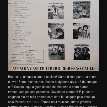
Boa noite, amigos cultos e ocultos! Como dizem por aí, o choro
é livre. Então, vamos aos choros e lágrimas aqui, só de emoção,
ok? Separei aqui alguns discos de chorinho e entre outros,
iremos aos poucos postando. Novembro promete! E já neste
segundo dia do mês vamos com este lp, lançado pelo obscuro
selo Popular, em 1971. Temos aqui reunidos quatro grandes
instrumentistas, Saraiva, Luizinho, Juca do Bandolim e Canhoto