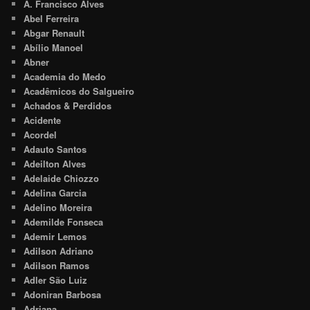
A. Francisco Alves
Abel Ferreira
Abgar Renault
Abílio Manoel
Abner
Academia do Medo
Acadêmicos do Salgueiro
Achados & Perdidos
Acidente
Acordel
Adauto Santos
Adeilton Alves
Adelaide Chiozzo
Adelina Garcia
Adelino Moreira
Ademilde Fonseca
Ademir Lemos
Adilson Adriano
Adilson Ramos
Adler São Luiz
Adoniran Barbosa
Adriana