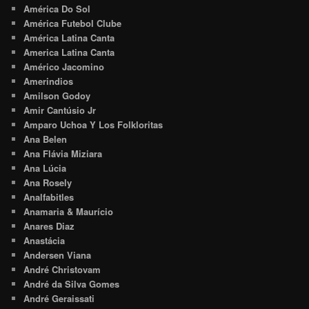
América Do Sol
América Futebol Clube
América Latina Canta
America Latina Canta
Américo Jacomino
Amerindios
Amilson Godoy
Amir Cantúsio Jr
Amparo Uchoa Y Los Folkloritas
Ana Belen
Ana Flávia Miziara
Ana Lúcia
Ana Rosely
Analfabitles
Anamaria & Maurício
Anares Diaz
Anastácia
Andersen Viana
André Christovam
André da Silva Gomes
André Geraissati