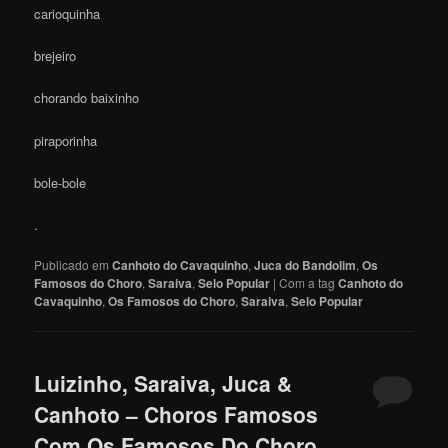
carioquinha
brejeiro
chorando baixinho
piraporinha
bole-bole
.
Publicado em
Canhoto do Cavaquinho
,
Juca do Bandolim
,
Os
Famosos do Choro
,
Saraiva
,
Selo Popular
|
Com a tag
Canhoto do
Cavaquinho
,
Os Famosos do Choro
,
Saraiva
,
Selo Popular
Luizinho, Saraiva, Juca &
Canhoto – Choros Famosos
Com Os Famosos Do Choro