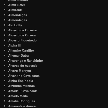
Almir Sater
Almirante
Almôndegas
Almondegas
Alô Dolly
Aloysio de Oliveira
Aloysio de Olivera
Aloysio Figueiredo
Alpha III
Altamiro Carrilho
Altemar Dutra
Alvarenga e Ranchinho
Alvares de Azevedo
Alvaro Moreyra
Alventino Cavalcante
Alzira Espíndola
Alzirinha Miranda
Amadeu Cavalcante
Amado Maita
Amália Rodrigues
Amarante e Amaraí