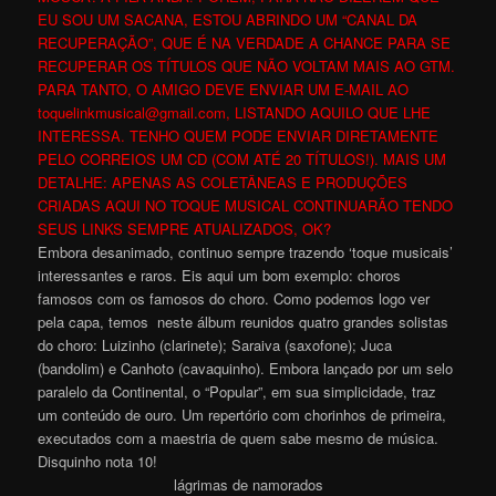
EU SOU UM SACANA, ESTOU ABRINDO UM “CANAL DA
RECUPERAÇÃO”, QUE É NA VERDADE A CHANCE PARA SE
RECUPERAR OS TÍTULOS QUE NÃO VOLTAM MAIS AO GTM.
PARA TANTO, O AMIGO DEVE ENVIAR UM E-MAIL AO
toquelinkmusical@gmail.com, LISTANDO AQUILO QUE LHE
INTERESSA. TENHO QUEM PODE ENVIAR DIRETAMENTE
PELO CORREIOS UM CD (COM ATÉ 20 TÍTULOS!). MAIS UM
DETALHE: APENAS AS COLETÂNEAS E PRODUÇÕES
CRIADAS AQUI NO TOQUE MUSICAL CONTINUARÃO TENDO
SEUS LINKS SEMPRE ATUALIZADOS, OK?
Embora desanimado, continuo sempre trazendo ‘toque musicais’
interessantes e raros. Eis aqui um bom exemplo: choros
famosos com os famosos do choro. Como podemos logo ver
pela capa, temos neste álbum reunidos quatro grandes solistas
do choro: Luizinho (clarinete); Saraiva (saxofone); Juca
(bandolim) e Canhoto (cavaquinho). Embora lançado por um selo
paralelo da Continental, o “Popular”, em sua simplicidade, traz
um conteúdo de ouro. Um repertório com chorinhos de primeira,
executados com a maestria de quem sabe mesmo de música.
Disquinho nota 10!
lágrimas de namorados