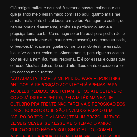
Olá amigos cultos e ocultos! A semana passou batidona e eu
que já ando meio desanimado com isso aqui, quanto mais me
afasto, mais sinto dificuldades em voltar. Postagem é assim, se
não se pratica diariamente, acaba se perdendo o jeito e a
preguiça toma conta. Como nêgo só entra aqui para pedir, não lê
nada (principalmente as instruções e avisos), não comenta nada,
o ‘feed-back’ acaba se igualando, se tornando desinteressado,
inclusive com os reclames. Sinceramente, para algumas coisas
óbvias eu já nem dou mais resposta. E é por essas e outras que
o Toque Musical deixou de ser diário, ficou chato e passou a ter
um acesso mais restrito.
NÃO ADIANTA FICAREM ME PEDIDO PARA REPOR LINKS
ANTIGOS. A REPOSIÇÃO ACONTECERÁ APENAS PARA
AQUELES PEDIDOS QUE FORAM FEITOS ATÉ SETEMBRO.
COMO JÁ DISSE E REPITO, PELA MILÉSIMA VEZ, DE
OUTUBRO PRA FRENTE NÃO FAREI MAIS REPOSIÇÃO DOS
LINKS. TODOS OS QUE SÃO ENVIADOS PARA O GTM
(GRUPO DO TOQUE MUSICAL) TÊM UM PRAZO LIMITADO
DE SEIS MESES. SE NESSE MEIO TEMPO O AMIGO
CULTO/OCULTO NÃO BAIXOU, SINTO MUITO, ‘COMEU
MOSCA’. A FILA ANDA! PORÉM, PARA NÃO DIZEREM QUE