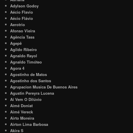
Adylson Godoy
Aécio Flavio
Aécio Flávio
Aerotrio
Afonso Vieira
Agência Tass
Agepê
Agildo Ribeiro
Agnaldo Rayol
Agnaldo Timóteo
Agora 4
Agostinho de Matos
Agostinho dos Santos
Agrupacion Musica De Buenos Aires
Agustin Pereyra Lucena
Aí Vem O Dilúvio
Aimé Doniat
Aimé Vereck
Airto Moreira
Airton Lima Barbosa
Akira S