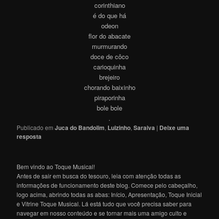
corinthiano
é do que há
odeon
flor do abacate
murmurando
doce de côco
carioquinha
brejeiro
chorando baixinho
piraporinha
bole bole
.
Publicado em
Juca do Bandolim
,
Luizinho
,
Saraiva
|
Deixe uma
resposta
Bem vindo ao Toque Musical!
Antes de sair em busca do tesouro, leia com atenção todas as
informações de funcionamento deste blog. Comece pelo cabeçalho,
logo acima, abrindo todas as abas: Início, Apresentação, Toque Inicial
e Vitrine Toque Musical. Lá está tudo que você precisa saber para
navegar em nosso conteúdo e se tornar mais uma amigo culto e