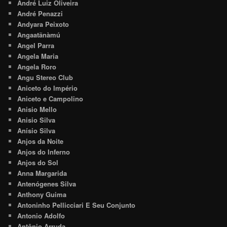
André Luiz Oliveira
André Penazzi
Andyara Peixoto
Angaatãnàmú
Angel Parra
Angela Maria
Angela Roro
Angu Stereo Club
Aniceto do Império
Aniceto e Campolino
Anisio Mello
Anisio Silva
Anísio Silva
Anjos da Noite
Anjos do Inferno
Anjos do Sol
Anna Margarida
Antenógenes Silva
Anthony Guima
Antoninho Pellicciari E Seu Conjunto
Antonio Adolfo
Antônio Arruda