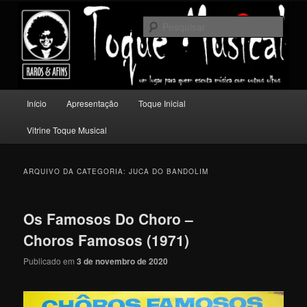
Pular
Pular
Um lugar para quem escuta música com outros olhos.
para
para
Pesqu
o
o
conteúdo
conteúdo
Toque Musical
principal
secundário
Menu
Início
Apresentação
Toque Inicial
principal
Vitrine Toque Musical
ARQUIVO DA CATEGORIA:
JUCA DO BANDOLIM
Os Famosos Do Choro –
Choros Famosos (1971)
Publicado em
3 de novembro de 2020