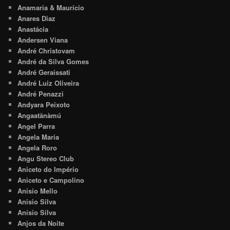
Anamaria & Maurício
Anares Diaz
Anastácia
Andersen Viana
André Christovam
André da Silva Gomes
André Geraissati
André Luiz Oliveira
André Penazzi
Andyara Peixoto
Angaatãnàmú
Angel Parra
Angela Maria
Angela Roro
Angu Stereo Club
Aniceto do Império
Aniceto e Campolino
Anisio Mello
Anisio Silva
Anísio Silva
Anjos da Noite