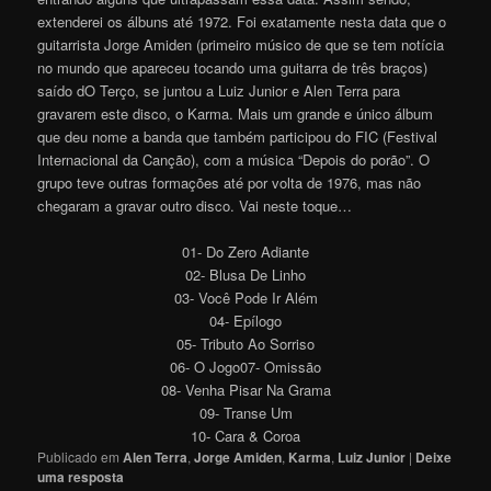
extenderei os álbuns até 1972. Foi exatamente nesta data que o
guitarrista Jorge Amiden (primeiro músico de que se tem notícia
no mundo que apareceu tocando uma guitarra de três braços)
saído dO Terço, se juntou a Luiz Junior e Alen Terra para
gravarem este disco, o Karma. Mais um grande e único álbum
que deu nome a banda que também participou do FIC (Festival
Internacional da Canção), com a música “Depois do porão”. O
grupo teve outras formações até por volta de 1976, mas não
chegaram a gravar outro disco. Vai neste toque…
01- Do Zero Adiante
02- Blusa De Linho
03- Você Pode Ir Além
04- Epílogo
05- Tributo Ao Sorriso
06- O Jogo07- Omissão
08- Venha Pisar Na Grama
09- Transe Um
10- Cara & Coroa
Publicado em
Alen Terra
,
Jorge Amiden
,
Karma
,
Luiz Junior
|
Deixe
uma resposta