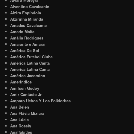
Alvaro Moreyra
Alventino Cavalcante
Alzira Espíndola
Alzirinha Miranda
Amadeu Cavalcante
Amado Maita
Amália Rodrigues
Amarante e Amaraí
América Do Sol
América Futebol Clube
América Latina Canta
America Latina Canta
Américo Jacomino
Amerindios
Amilson Godoy
Amir Cantúsio Jr
Amparo Uchoa Y Los Folkloritas
Ana Belen
Ana Flávia Miziara
Ana Lúcia
Ana Rosely
Analfabitles