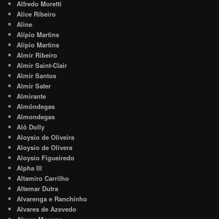
Alfredo Moretti
Alice Ribeiro
Aline
Alípio Martins
Alipio Martins
Almir Ribeiro
Almir Saint-Clair
Almir Santos
Almir Sater
Almirante
Almôndegas
Almondegas
Alô Dolly
Aloysio de Oliveira
Aloysio de Olivera
Aloysio Figueiredo
Alpha III
Altamiro Carrilho
Altemar Dutra
Alvarenga e Ranchinho
Alvares de Azevedo