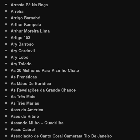
Arrasta Pé Na Roça
Arrelia
Arrigo Barnabé
Arthur Kampela
Arthur Moreira Lima
Artigo 153
Ary Barroso
Ary Cordovil
Ary Lobo
Ary Toledo
As 20 Melhores Para Vizinho Chato
As Frenéticas
As Mãos De Euridice
As Revelações da Grande Chance
As Três Mais
As Três Marias
Asas da América
Ases do Ritmo
Assando Milho – Quadrilha
Assis Cabral
Associação de Canto Coral Camerata Rio De Janeiro