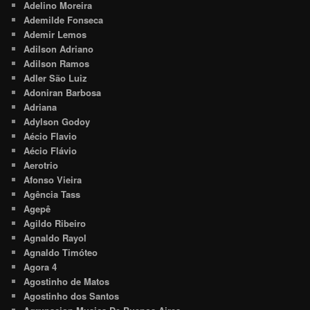
Adelino Moreira
Ademilde Fonseca
Ademir Lemos
Adilson Adriano
Adilson Ramos
Adler São Luiz
Adoniran Barbosa
Adriana
Adylson Godoy
Aécio Flavio
Aécio Flávio
Aerotrio
Afonso Vieira
Agência Tass
Agepê
Agildo Ribeiro
Agnaldo Rayol
Agnaldo Timóteo
Agora 4
Agostinho de Matos
Agostinho dos Santos