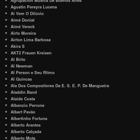
Agrupacion Musica De Buenos Aires
Agustin Pereyra Lucena
Aí Vem O Dilúvio
Aimé Doniat
Aimé Vereck
Airto Moreira
Airton Lima Barbosa
Akira S
AKT2 Frauen Kreisen
Al Brito
Al Newman
Al Person e Seu Ritmo
Al Quincas
Ala Dos Compositores Da E. S. E. P. De Mangueira
Aladdin Band
Alaide Costa
Albenzio Perrone
Albert Pavão
Albertinho Fortuna
Alberto Arantes
Alberto Calçada
Alberto Mota