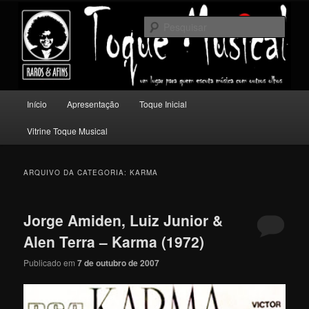
Pular
Pular
Um lugar para quem escuta música com outros olhos.
para
para
Pesqu
o
o
conteúdo
conteúdo
Toque Musical
principal
secundário
Menu
Início
Apresentação
Toque Inicial
principal
Vitrine Toque Musical
ARQUIVO DA CATEGORIA:
KARMA
Jorge Amiden, Luiz Junior &
Alen Terra – Karma (1972)
Publicado em
7 de outubro de 2007