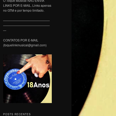
O Toque Musical NÃO ENVIA
LINKS POR E-MAIL. Links apenas
no GTM e por tempo limitado.
———————————————
———————————————
—
CONTATOS POR E-MAIL
(toquelinkmusical@gmail.com)
POSTS RECENTES