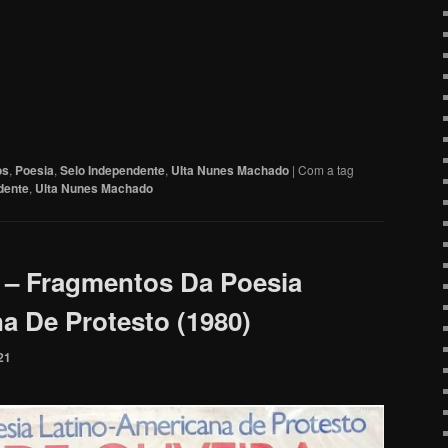
os
,
Poesia
,
Selo Independente
,
UIta Nunes Machado
|
Com a tag
dente
,
Ulta Nunes Machado
a – Fragmentos Da Poesia
a De Protesto (1980)
21