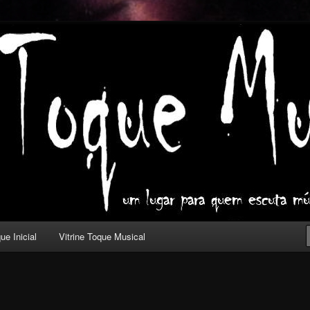
ica com outros olhos.
l
ue Inicial
Vitrine Toque Musical