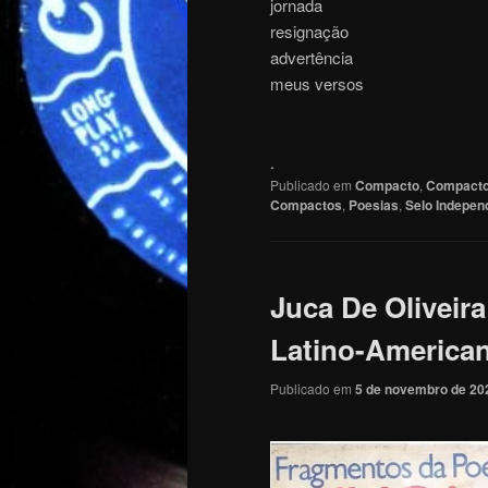
jornada
resignação
advertência
meus versos
.
Publicado em
Compacto
,
Compact
Compactos
,
Poesias
,
Selo Indepen
Juca De Oliveir
Latino-American
Publicado em
5 de novembro de 20