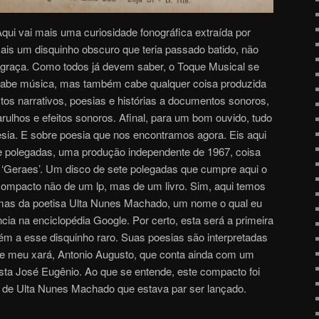
Aqui vai mais uma curiosidade fonográfica extraída por
ais um disquinho obscuro que teria passado batido, não
 graça. Como todos já devem saber, o Toque Musical se
 cabe música, mas também cabe qualquer coisa produzida
tos narrativos, poesias e histórias a documentos sonoros,
rulhos e efeitos sonoros. Afinal, para um bom ouvido, tudo
esia. E sobre poesia que nos encontramos agora. Eis aqui
te polegadas, uma produção independente de 1967, coisa
a ‘Geraes’. Um disco de sete polegadas que cumpre aqui o
ompacto não de um lp, mas de um livro. Sim, aqui temos
as da poetisa Ulta Nunes Machado, um nome o qual eu
ia na enciclopédia Google. Por certo, esta será a primeira
m a esse disquinho raro. Suas poesias são interpretadas
se meu xará, Antonio Augusto, que conta ainda com um
nista José Eugênio. Ao que se entende, este compacto foi
s de Ulta Nunes Machado que estava par ser lançado.