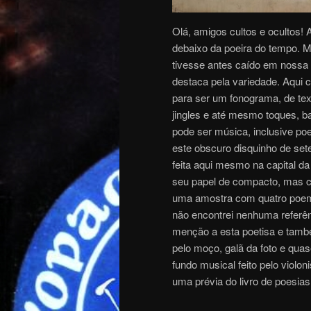
Olá, amigos cultos e ocultos! 
debaixo da poeira do tempo. M
tivesse antes caído em nossa
destaca pela variedade. Aqui
para ser um fonograma, de tex
jingles e até mesmo toques, ba
pode ser música, inclusive po
este obscuro disquinho de se
feita aqui mesmo na capital d
seu papel de compacto, mas c
uma amostra com quatro poem
não encontrei nenhuma referênc
menção a esta poetisa e també
pelo moço, galã da foto e qua
fundo musical feito pelo violo
uma prévia do livro de poesia