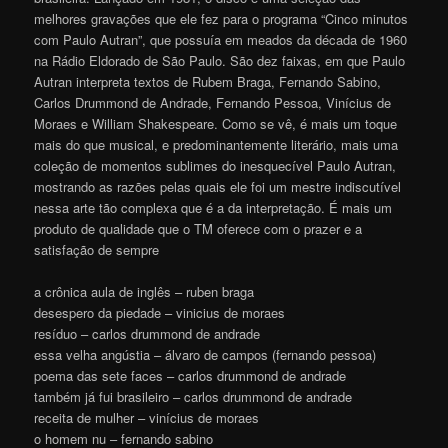
melhores gravações que ele fez para o programa “Cinco minutos
com Paulo Autran”, que possuía em meados da década de 1960
na Rádio Eldorado de São Paulo. São dez faixas, em que Paulo
Autran interpreta textos de Rubem Braga, Fernando Sabino,
Carlos Drummond de Andrade, Fernando Pessoa, Vinícius de
Moraes e William Shakespeare. Como se vê, é mais um toque
mais do que musical, e predominantemente literário, mais uma
coleção de momentos sublimes do inesquecível Paulo Autran,
mostrando as razões pelas quais ele foi um mestre indiscutível
nessa arte tão complexa que é a da interpretação. É mais um
produto de qualidade que o TM oferece com o prazer e a
satisfação de sempre
a crônica aula de inglês – ruben braga
desespero da piedade – vinicius de moraes
resíduo – carlos drummond de andrade
essa velha angústia – álvaro de campos (fernando pessoa)
poema das sete faces – carlos drummond de andrade
também já fui brasileiro – carlos drummond de andrade
receita de mulher – vinícius de moraes
o homem nu – fernando sabino