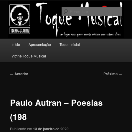
Pular
Um lugar para quem escuta música com outros olhos.
para
Pesqu
o
conteúdo
Toque Musical
principal
Menu
Início
Apresentação
Toque Inicial
principal
Vitrine Toque Musical
Navegação
←
Anterior
Próximo
→
de
posts
Paulo Autran – Poesias
(198
Publicado em
13 de janeiro de 2020