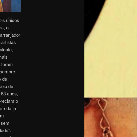
ois únicos
na, o
arranjador
artistas
 Monte,
mais
s foram
e sempre
o de
poio de
 63 anos,
preciam o
ém da já
em
s sem
dade”.