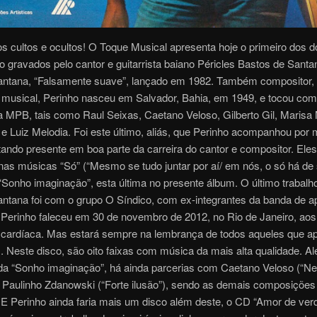
s cultos e ocultos! O Toque Musical apresenta hoje o primeiro dos d
o gravados pelo cantor e guitarrista baiano Péricles Bastos de Santa
antana, “Falsamente suave”, lançado em 1982. Também compositor, 
 musical, Perinho nasceu em Salvador, Bahia, em 1949, e tocou com 
 MPB, tais como Raul Seixas, Caetano Veloso, Gilberto Gil, Marisa
e Luiz Melodia. Foi este último, aliás, que Perinho acompanhou por 
ando presente em boa parte da carreira do cantor e compositor. Ele
nas músicas “Só” (“Mesmo se tudo juntar por aí/ em nós, o só há d
e “Sonho imaginação”, esta última no presente álbum. O último trabalh
antana foi com o grupo O Síndico, com ex-integrantes da banda de a
 Perinho faleceu em 30 de novembro de 2012, no Rio de Janeiro, aos
 cardíaca. Mas estará sempre na lembrança de todos aqueles que a
 Neste disco, são oito faixas com música da mais alta qualidade. Al
a “Sonho imaginação”, há ainda parcerias com Caetano Veloso (“N
e Paulinho Zdanowski (“Forte ilusão”), sendo as demais composiçõe
 E Perinho ainda faria mais um disco além deste, o CD “Amor de ver