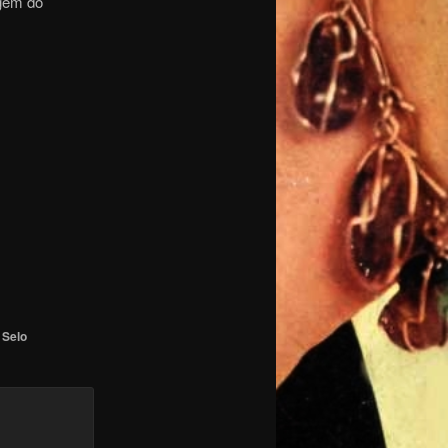
agem do
,
Selo