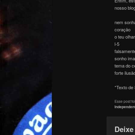
Enfim, es
nosso blo
nem sonh
coração
o teu olhar
l-5
falsament
sonho ima
tema do c
forte ilusã
*Texto de
Esse post f
Independen
Deixe