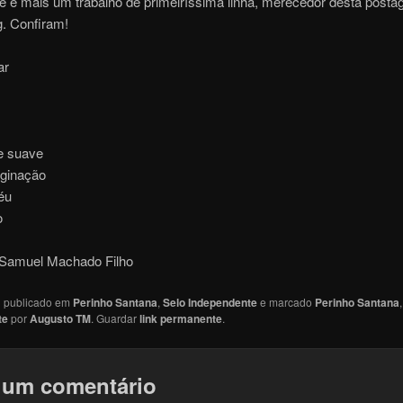
te é mais um trabalho de primeiríssima linha, merecedor desta post
g. Confiram!
ar
e suave
ginação
éu
o
 Samuel Machado Filho
oi publicado em
Perinho Santana
,
Selo Independente
e marcado
Perinho Santana
te
por
Augusto TM
. Guardar
link permanente
.
 um comentário