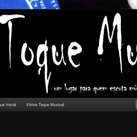
ica com outros olhos.
l
ue Inicial
Vitrine Toque Musical