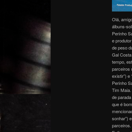
Olá, amigo
álbuns-sol
Perinho S
e produtor
de peso da
Gal Costa 
tempo, est
parceiros 
existir”) 
Perinho S
Tim Maia.
de parada
que é bom.
mencionad
sonhar”) 
parceiros.