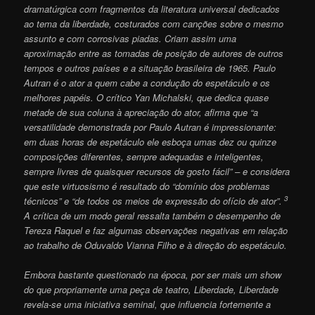
dramatúrgica com fragmentos da literatura universal dedicados
ao tema da liberdade, costurados com canções sobre o mesmo
assunto e com corrosivas piadas. Criam assim uma
aproximação entre as tomadas de posição de autores de outros
tempos e outros países e a situação brasileira de 1965.
Paulo
Autran
é o ator a quem cabe a condução do espetáculo e os
melhores papéis. O crítico
Yan Michalski
, que dedica quase
metade de sua coluna à apreciação do ator, afirma que “a
versatilidade demonstrada por Paulo Autran é impressionante:
em duas horas de espetáculo ele esboça umas dez ou quinze
composições diferentes, sempre adequadas e inteligentes,
sempre livres de quaisquer recursos de gosto fácil” – e considera
que este virtuosismo é resultado do “domínio dos problemas
3
técnicos” e “de todos os meios de expressão do ofício de ator”.
A crítica de um modo geral ressalta também o desempenho de
Tereza Raquel e faz algumas observações negativas em relação
ao trabalho de
Oduvaldo Vianna Filho
e à direção do espetáculo.
Embora bastante questionado na época, por ser mais um show
do que propriamente uma peça de teatro, Liberdade, Liberdade
revela-se uma iniciativa seminal, que influencia fortemente a