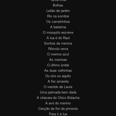
Bolhas
Leilão de jardim
Rio na sombra
Os carneirinhos
A bailarina
O mosquito escreve
A lua é do Raul
Sonhos da menina
Rômulo rema
O menino azul
As meninas
O último andar
As duas velhinhas
Ou isto ou aquilo
A flor amarela
O vestido de Laura
Uma palmada bem dada
A chácara do Chico Bolacha
A avó do menino
Canção da flor da pimenta
Para ir à lua