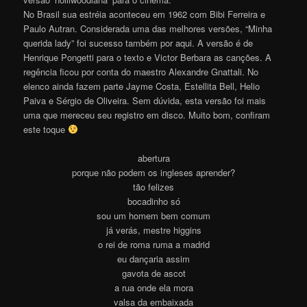
No Brasil sua estréia aconteceu em 1962 com Bibi Ferreira e
Paulo Autran. Considerada uma das melhores versões, “Minha
querida lady” foi sucesso também por aqui. A versão é de
Henrique Pongetti para o texto e Victor Berbara as canções. A
regência ficou por conta do maestro Alexandre Gnattali. No
elenco ainda fazem parte Jayme Costa, Estellita Bell, Helio
Paiva e Sérgio de Oliveira. Sem dúvida, esta versão foi mais
uma que mereceu seu registro em disco. Muito bom, confiram
este toque
abertura
porque não podem os ingleses aprender?
tão felizes
bocadinho só
sou um homem bem comum
já verás, mestre higgins
o rei de roma ruma a madrid
eu dançaria assim
gavota de ascot
a rua onde ela mora
valsa da embaixada