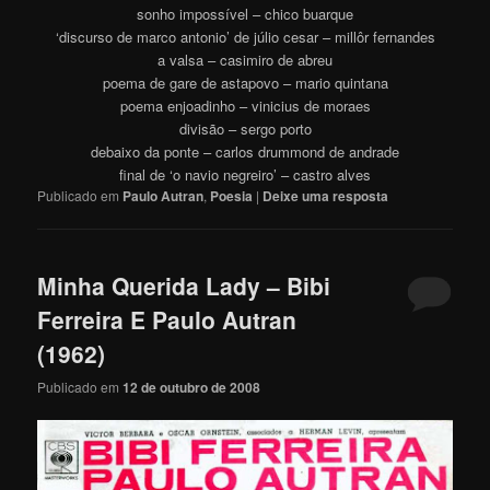
sonho impossível – chico buarque
‘discurso de marco antonio’ de júlio cesar – millôr fernandes
a valsa – casimiro de abreu
poema de gare de astapovo – mario quintana
poema enjoadinho – vinicius de moraes
divisão – sergo porto
debaixo da ponte – carlos drummond de andrade
final de ‘o navio negreiro’ – castro alves
Publicado em
Paulo Autran
,
Poesia
|
Deixe uma resposta
Minha Querida Lady – Bibi
Ferreira E Paulo Autran
(1962)
Publicado em
12 de outubro de 2008