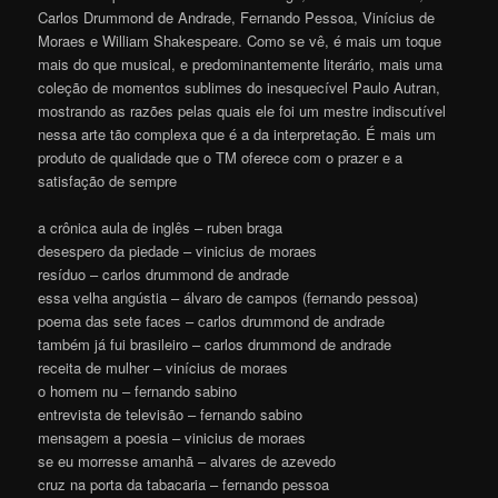
Carlos Drummond de Andrade, Fernando Pessoa, Vinícius de
Moraes e William Shakespeare. Como se vê, é mais um toque
mais do que musical, e predominantemente literário, mais uma
coleção de momentos sublimes do inesquecível Paulo Autran,
mostrando as razões pelas quais ele foi um mestre indiscutível
nessa arte tão complexa que é a da interpretação. É mais um
produto de qualidade que o TM oferece com o prazer e a
satisfação de sempre
a crônica aula de inglês – ruben braga
desespero da piedade – vinicius de moraes
resíduo – carlos drummond de andrade
essa velha angústia – álvaro de campos (fernando pessoa)
poema das sete faces – carlos drummond de andrade
também já fui brasileiro – carlos drummond de andrade
receita de mulher – vinícius de moraes
o homem nu – fernando sabino
entrevista de televisão – fernando sabino
mensagem a poesia – vinicius de moraes
se eu morresse amanhã – alvares de azevedo
cruz na porta da tabacaria – fernando pessoa