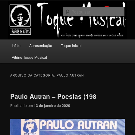
Pular
Pular
Um lugar para quem escuta música com outros olhos.
para
para
Pesqu
o
o
conteúdo
conteúdo
Toque Musical
principal
secundário
Menu
Início
Apresentação
Toque Inicial
principal
Vitrine Toque Musical
ARQUIVO DA CATEGORIA:
PAULO AUTRAN
Paulo Autran – Poesias (198
Publicado em
13 de janeiro de 2020