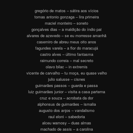
gregório de matos – sátira aos vícios
tomas antonio gonzaga – lira primeira
maciel monteiro – soneto
gonçalves dias – a maldição do índio pai
alvares de azevedo – se eu morresse amanhã
casemiro de abreu meus oito anos
fagundes varela – a flor do maracujá
castro alves – último fantasma
raimundo correia – mal secreto
olavo bilac – in extremis
vicente de carvalho – tu moça, eu quase velho
julio salusse – cisnes
guimarães passos – guarda e passa
luiz guimarães junior – visita a casa parterna
cruz e souza – acrobata da dor
alphonsus de guimarães – ismalia
augusto dos anjos – vandalismo
raul eloni – sabedoria
alceu wamosy – duas almas
machado de assis – a carolina