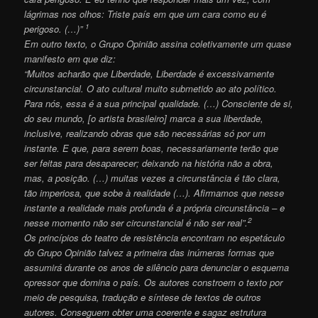
lágrimas nos olhos: Triste país em que um cara como eu é
1
perigoso.
(…)”
Em outro texto, o Grupo Opinião assina coletivamente um quase
manifesto em que diz:
“Muitos acharão que Liberdade, Liberdade é excessivamente
circunstancial. O ato cultural muito submetido ao ato político.
Para nós, essa é a sua principal qualidade. (…) Consciente de si,
do seu mundo, [o artista brasileiro] marca a sua liberdade,
inclusive, realizando obras que são necessárias só por um
instante. E que, para serem boas, necessariamente terão que
ser feitas para desaparecer; deixando na história não a obra,
mas, a posição. (…) muitas vezes a circunstância é tão clara,
tão imperiosa, que sobe à realidade (…). Afirmamos que nesse
instante a realidade mais profunda é a própria circunstância – e
2
nesse momento não ser circunstancial é não ser real”.
Os princípios do teatro de resistência encontram no espetáculo
do Grupo Opinião talvez a primeira das inúmeras formas que
assumirá durante os anos de silêncio para denunciar o esquema
opressor que domina o país. Os autores constroem o texto por
meio de pesquisa, tradução e síntese de textos de outros
autores. Conseguem obter uma coerente e sagaz estrutura