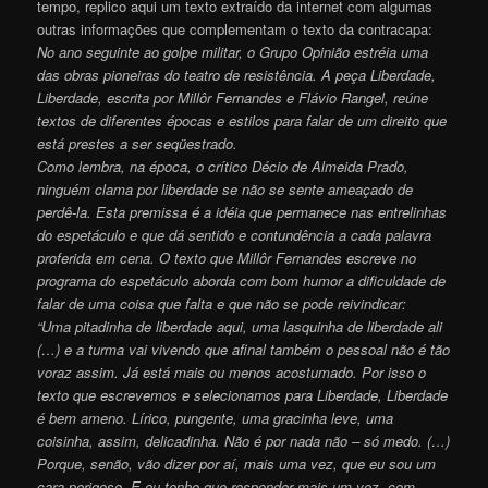
tempo, replico aqui um texto extraído da internet com algumas
outras informações que complementam o texto da contracapa:
No ano seguinte ao golpe militar, o
Grupo Opinião
estréia uma
das obras pioneiras do
teatro de resistência
. A peça Liberdade,
Liberdade, escrita por
Millôr Fernandes
e
Flávio Rangel
, reúne
textos de diferentes épocas e estilos para falar de um direito que
está prestes a ser seqüestrado.
Como lembra, na época, o crítico
Décio de Almeida Prado
,
ninguém clama por liberdade se não se sente ameaçado de
perdê-la. Esta premissa é a idéia que permanece nas entrelinhas
do espetáculo e que dá sentido e contundência a cada palavra
proferida em cena. O texto que Millôr Fernandes escreve no
programa do espetáculo aborda com bom humor a dificuldade de
falar de uma coisa que falta e que não se pode reivindicar:
“Uma pitadinha de liberdade aqui, uma lasquinha de liberdade ali
(…) e a turma vai vivendo que afinal também o pessoal não é tão
voraz assim. Já está mais ou menos acostumado. Por isso o
texto que escrevemos e selecionamos para Liberdade, Liberdade
é bem ameno. Lírico, pungente, uma gracinha leve, uma
coisinha, assim, delicadinha. Não é por nada não – só medo. (…)
Porque, senão, vão dizer por aí, mais uma vez, que eu sou um
cara perigoso. E eu tenho que responder mais um vez, com