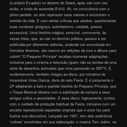
(o próprio Exupéry) no deserto do Saara, após cair com seu
avião, e vindo do asteroide B-612. Ali, na convivência com o
piloto perdido, os dois repensam seus valores e encontram o
sentido da vida. E com sérias críticas aos adultos, questionando
suas condutas (preguiça, autoritarismo, vaidade, pressa
excessiva). Uma história mágica, sensível, comovente, às
vezes triste, que, ao cair no domínio público, passou a ser
publicada por diferentes editoras, podendo ser encontrada em
formatos diversos, até mesmo em edições de luxo e álbuns para
colorir! “O Pequeno Príncipe” recebeu inúmeras adaptações,
inclusive para o cinema e televisão (quem não se lembra de uma
série de desenhos animados que vivia passando no SBT?). E,
evidentemente, também chegou ao disco, por iniciativa do
incansável Irineu Garcia, dono do selo Festa. E é justamente o
LP adaptando a bela e querida história do Pequeno Príncipe, que
o Toque Musical oferece com a satisfação de sempre a seus
amigos cultos e associados. E esse disco, logicamente, contou
com o cuidado de produção habitual da Festa, inclusive com um
encarte reproduzindo aquarelas originais que o autor fez para
ilustrar sua obra-prima. Lançado em 1957, tem dois autênticos
“cobras” envolvidos em sua elaboração: o mestre Tom Jobim, na