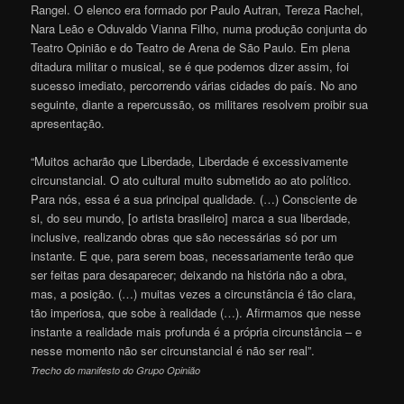
Rangel. O elenco era formado por Paulo Autran, Tereza Rachel,
Nara Leão e Oduvaldo Vianna Filho, numa produção conjunta do
Teatro Opinião e do Teatro de Arena de São Paulo. Em plena
ditadura militar o musical, se é que podemos dizer assim, foi
sucesso imediato, percorrendo várias cidades do país. No ano
seguinte, diante a repercussão, os militares resolvem proibir sua
apresentação.
“Muitos acharão que Liberdade, Liberdade é excessivamente
circunstancial. O ato cultural muito submetido ao ato político.
Para nós, essa é a sua principal qualidade. (…) Consciente de
si, do seu mundo, [o artista brasileiro] marca a sua liberdade,
inclusive, realizando obras que são necessárias só por um
instante. E que, para serem boas, necessariamente terão que
ser feitas para desaparecer; deixando na história não a obra,
mas, a posição. (…) muitas vezes a circunstância é tão clara,
tão imperiosa, que sobe à realidade (…). Afirmamos que nesse
instante a realidade mais profunda é a própria circunstância – e
nesse momento não ser circunstancial é não ser real”.
Trecho do manifesto do Grupo Opinião