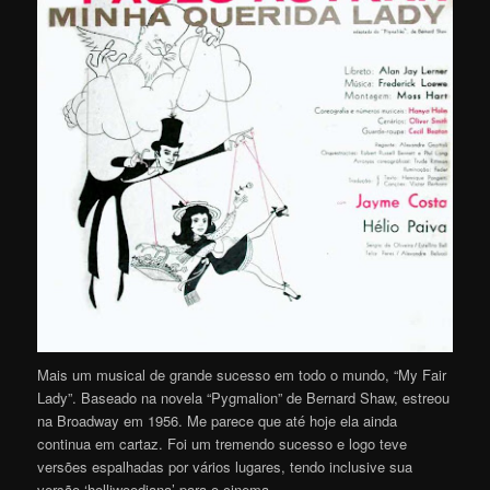
Mais um musical de grande sucesso em todo o mundo, “My Fair
Lady”. Baseado na novela “Pygmalion” de Bernard Shaw, estreou
na Broadway em 1956. Me parece que até hoje ela ainda
continua em cartaz. Foi um tremendo sucesso e logo teve
versões espalhadas por vários lugares, tendo inclusive sua
versão ‘holliwoodiana’ para o cinema.