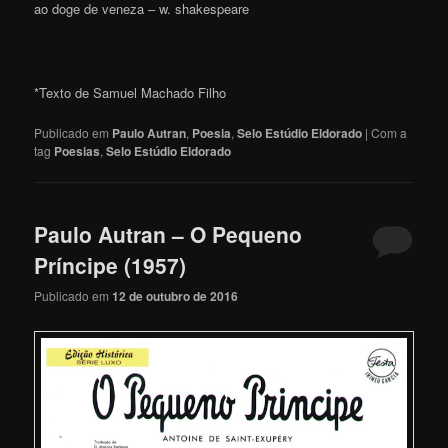
ao doge de veneza – w. shakespeare
*Texto de Samuel Machado Filho
Publicado em
Paulo Autran
,
Poesia
,
Selo Estúdio Eldorado
|
Com a
tag
Poesias
,
Selo Estúdio Eldorado
Paulo Autran – O Pequeno
Príncipe (1957)
Publicado em
12 de outubro de 2016