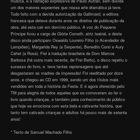
música, e a narração expressiva de Paulo Autran, sem dúvida
um dos maiores expoentes que nossa arte dramática já teve.
Tudo feito com a devida autorização da Gallimard, a editora
francesa que deteve durante anos os direitos de publicação da
obra, até esta cair em domínio público. A voz do Pequeno
Príncipe ficou a cargo de Glória Cometh, atriz teatral, e deste
disco ainda participam Oswaldo Loureiro Filho (o Acendedor de
Lampiões), Margarida Rey (a Serpente), Benedito Corsi e Aury
Cahet (a Rosa). Fiel à tradução brasileira de Dom Marcos
Barbosa (há outra mais recente, de Frei Betto), o disco repetiu o
sucesso do livro, e teve tantas reprensagens que até
desgastaram as madres de impressão! Foi reeditado por doze
anos, e chegou ao CD em 1999, sendo um dos títulos mais
vendidos em toda a história da Festa. E é agora oferecido pelo
TM para alegria de todos aqueles que se comoveram ao ler o
livro quando crianças, e também para conhecimento do público
que hoje se emociona com esta bela e cativante história, que
tanto tem cativado crianças e adultos há pouco mais de setenta
anos!
* Texto de Samuel Machado Filho