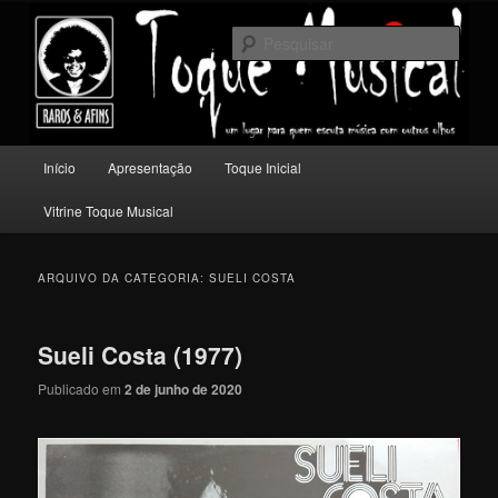
Pular
Pular
Um lugar para quem escuta música com outros olhos.
para
para
Pesqu
o
o
conteúdo
conteúdo
Toque Musical
principal
secundário
Menu
Início
Apresentação
Toque Inicial
principal
Vitrine Toque Musical
ARQUIVO DA CATEGORIA:
SUELI COSTA
Sueli Costa (1977)
Publicado em
2 de junho de 2020