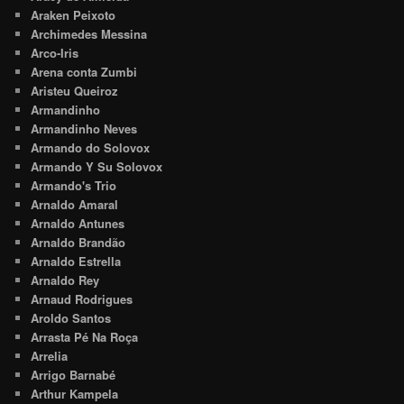
Araken Peixoto
Archimedes Messina
Arco-Iris
Arena conta Zumbi
Aristeu Queiroz
Armandinho
Armandinho Neves
Armando do Solovox
Armando Y Su Solovox
Armando's Trio
Arnaldo Amaral
Arnaldo Antunes
Arnaldo Brandão
Arnaldo Estrella
Arnaldo Rey
Arnaud Rodrigues
Aroldo Santos
Arrasta Pé Na Roça
Arrelia
Arrigo Barnabé
Arthur Kampela