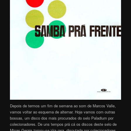
Depois de termos um fim de semana ao som de Marcos Valle,
vamos voltar ao esquema de alternar. Hoje vamos com outras
bossas, um disco dos mais procurados do selo Paladium por
colecionadores. De uns tempos prá cá os discos deste selo de
Minas Gerais tornou-se jóia rara, disputada por colecionadores