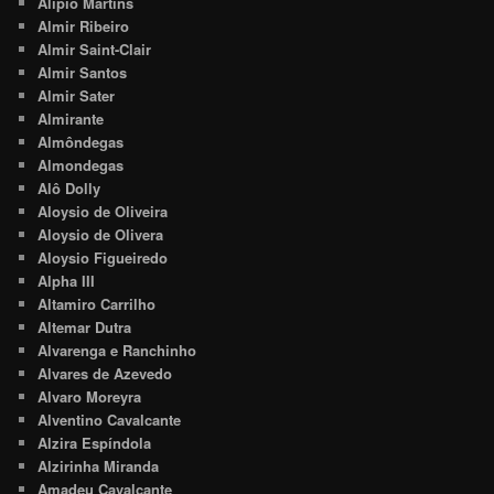
Alipio Martins
Almir Ribeiro
Almir Saint-Clair
Almir Santos
Almir Sater
Almirante
Almôndegas
Almondegas
Alô Dolly
Aloysio de Oliveira
Aloysio de Olivera
Aloysio Figueiredo
Alpha III
Altamiro Carrilho
Altemar Dutra
Alvarenga e Ranchinho
Alvares de Azevedo
Alvaro Moreyra
Alventino Cavalcante
Alzira Espíndola
Alzirinha Miranda
Amadeu Cavalcante