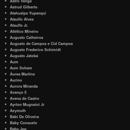
Astro Venga
Astrud Gilberto
Atahualpa Yupanqui
Ataulfo Alves
Ataulfo Jr.
Atlético Mineiro
Augusto Calheiros
Augusto de Campos e Cid Campos
Augusto Frederico Schimidt
Augusto Jatobá
Aum
Aum Soham
Áurea Martins
Aurino
Aurora Miranda
Avanço 5
Avena de Castro
Ayrton Mugnaini Jr
Azymuth
Babi De Oliveira
Baby Consuelo
Baby Joe