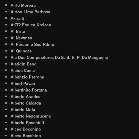
Airto Moreira
Airton Lima Barbosa
Akira S
AKT2 Frauen Kreisen
Al Brito
Al Newman
Al Person e Seu Ritmo
Al Quincas
Ala Dos Compositores Da E. S. E. P. De Mangueira
Aladdin Band
Alaide Costa
Albenzio Perrone
Albert Pavão
Albertinho Fortuna
Alberto Arantes
Alberto Calçada
Alberto Mota
Alberto Nepomuceno
Alberto Rosenblit
Alceo Bocchino
Alceu Bocchino