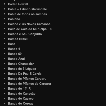
Baden Powell
Bahia – Edinho Marundelê
Bahia de todos os sambas
Bahiano
Baiano e Os Novos Caetanos
Baile de Gala do Municipal RJ
Balona e Seu Conjunto
Bamba Brasil
Bana
Banda 4
Banda 69
Banda Azul
Banda Chantecler
Banda de 7 Léguas
Banda De Pau E Corda
Banda de Pífanos Caruaru
Banda de Pífanos de Caruaru
Banda do 14º RI
Banda do Canecão
Banda do Casaco
Banda do Coroas