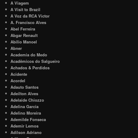
A Viagem
A Visit to Brazil
A Voz da RCA Victor
A. Francisco Alves
Abel Ferreira
Abgar Renault
Abílio Manoel
Abner
Academia do Medo
Acadêmicos do Salgueiro
Achados & Perdidos
Acidente
Acordel
Adauto Santos
Adeilton Alves
Adelaide Chiozzo
Adelina Garcia
Adelino Moreira
Ademilde Fonseca
Ademir Lemos
Adilson Adriano