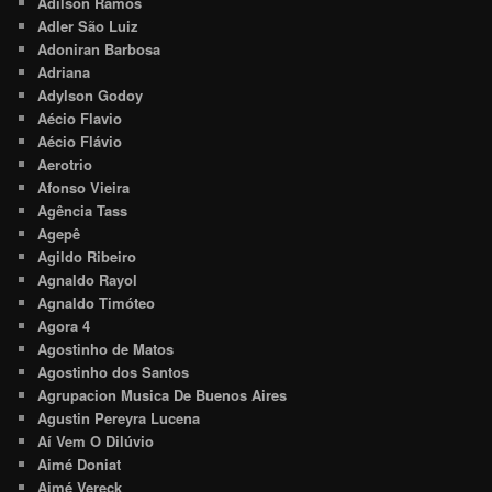
Adilson Ramos
Adler São Luiz
Adoniran Barbosa
Adriana
Adylson Godoy
Aécio Flavio
Aécio Flávio
Aerotrio
Afonso Vieira
Agência Tass
Agepê
Agildo Ribeiro
Agnaldo Rayol
Agnaldo Timóteo
Agora 4
Agostinho de Matos
Agostinho dos Santos
Agrupacion Musica De Buenos Aires
Agustin Pereyra Lucena
Aí Vem O Dilúvio
Aimé Doniat
Aimé Vereck