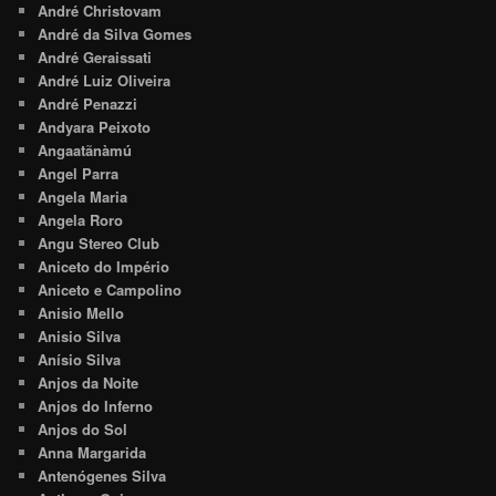
André Christovam
André da Silva Gomes
André Geraissati
André Luiz Oliveira
André Penazzi
Andyara Peixoto
Angaatãnàmú
Angel Parra
Angela Maria
Angela Roro
Angu Stereo Club
Aniceto do Império
Aniceto e Campolino
Anisio Mello
Anisio Silva
Anísio Silva
Anjos da Noite
Anjos do Inferno
Anjos do Sol
Anna Margarida
Antenógenes Silva