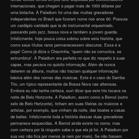
internacionais, que chegam a pagar mais de 1000 dólares por
uma bolacha. A Paladium foi uma das muitas gravadoras
independentes no Brasil que fizeram nome nos anos 60. Possuia
um cardápio varidado que ia do instrumental orquestrado,
passando pelo jazz, bossa nova e também a jovem guarda.
Infelizmente, hoje pouca coisa sobrou sobre esta história, que
como seus títulos raros permanecessem obscuros. Essa é a
paga! Como já dizia o Chacrinha, “quem não se comunica, se
estrumbica”. A Paladium era perfeita no que diz respeito à suas
capas, mas pecava no quisito informação. Além de nunca
daterem os álbuns, muitos não traziam qualquer informação
básica além dos nomes das músicas. Este é o caso do Samba
Trio, um típico representante da Bossa Nova nas alterosas.
Embora eu não tenha certeza, ouvi dizer que este trio tocava na
noite de Belo Horizonte. A Paladium, assim como a Bemol (outro
selo de Belo Horizonte), tinham em suas fileiras os músicos e
artistas, por exemplo, que vinham da noite, das boates e casas
de bailes. Infelizmente toda a história dessas duas gravadoras
permanece esquecidas. A Bemol ainda existe no nome, mas
com certeza por lá ninguém sabe o que ela já foi. A Paladium por
sua vez não fica por menos (e nem por mais). Se não fossem