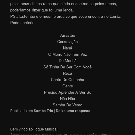
pelos seus discos raros que ainda encontramos pelos sebos,
poderíamos dizer que foi uma lenda.
PS.: Este não é o mesmo arquivo que você encontra no Lornix.
Pode conferir!
Arrastão
Consolação
Naná
O Morro Não Tem Vez
De Manhã
Só Tinha De Ser Com Você
Reza
Canto De Ossanha
Gente
Preciso Aprender A Ser Só
Nôa-Nôa
Samba De Verão
Publicado em
Samba Trio
|
Deixe uma resposta
Bem vindo ao Toque Musical!
Antes de sair em busca do tesouro, leia com atenção todas as