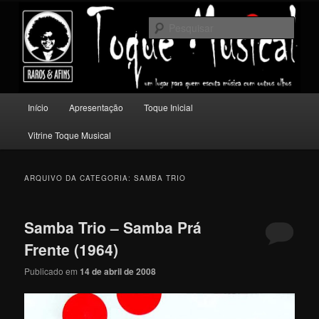
Pular
Pular
Um lugar para quem escuta música com outros olhos.
para
para
Pesqu
o
o
conteúdo
conteúdo
Toque Musical
principal
secundário
Menu
Início
Apresentação
Toque Inicial
principal
Vitrine Toque Musical
ARQUIVO DA CATEGORIA:
SAMBA TRIO
Samba Trio – Samba Prá
Frente (1964)
Publicado em
14 de abril de 2008