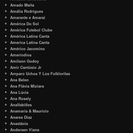
Amado Maita
Amália Rodrigues
Amarante e Amaraí
América Do Sol
América Futebol Clube
América Latina Canta
America Latina Canta
Américo Jacomino
Amerindios
Amilson Godoy
Amir Cantúsio Jr
Amparo Uchoa Y Los Folkloritas
Ana Belen
Ana Flávia Miziara
Ana Lúcia
Ana Rosely
Analfabitles
Anamaria & Maurício
Anares Diaz
Anastácia
Andersen Viana