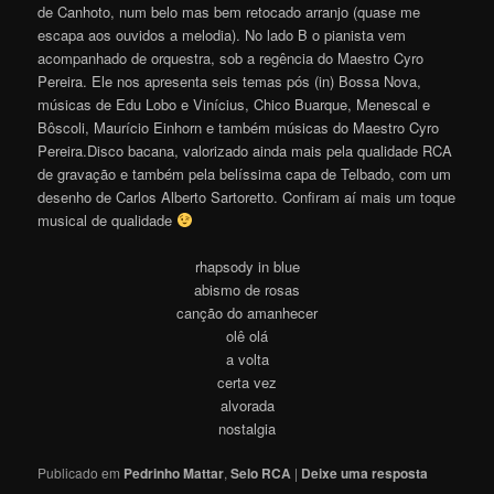
de Canhoto, num belo mas bem retocado arranjo (quase me
escapa aos ouvidos a melodia). No lado B o pianista vem
acompanhado de orquestra, sob a regência do Maestro Cyro
Pereira. Ele nos apresenta seis temas pós (in) Bossa Nova,
músicas de Edu Lobo e Vinícius, Chico Buarque, Menescal e
Bôscoli, Maurício Einhorn e também músicas do Maestro Cyro
Pereira.Disco bacana, valorizado ainda mais pela qualidade RCA
de gravação e também pela belíssima capa de Telbado, com um
desenho de Carlos Alberto Sartoretto. Confiram aí mais um toque
musical de qualidade
rhapsody in blue
abismo de rosas
canção do amanhecer
olê olá
a volta
certa vez
alvorada
nostalgia
Publicado em
Pedrinho Mattar
,
Selo RCA
|
Deixe uma resposta