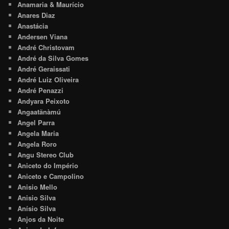
Anamaria & Maurício
Anares Diaz
Anastácia
Andersen Viana
André Christovam
André da Silva Gomes
André Geraissati
André Luiz Oliveira
André Penazzi
Andyara Peixoto
Angaatãnàmú
Angel Parra
Angela Maria
Angela Roro
Angu Stereo Club
Aniceto do Império
Aniceto e Campolino
Anisio Mello
Anisio Silva
Anísio Silva
Anjos da Noite