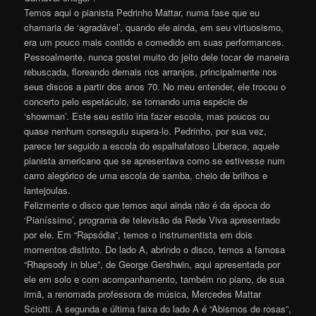
Temos aqui o pianista Pedrinho Mattar, numa fase que eu
chamaria de ‘agradável’, quando ele ainda, em seu virtuosismo,
era um pouco mais contido e comedido em suas performances.
Pessoalmente, nunca gostei muito do jeito dele tocar de maneira
rebuscada, floreando demais nos arranjos, principalmente nos
seus discos a partir dos anos 70. No meu entender, ele trocou o
concerto pelo espetáculo, se tornando uma espécie de
‘showman’. Este seu estilo iria fazer escola, mas poucos ou
quase nenhum conseguiu supera-lo. Pedrinho, por sua vez,
parece ter seguido a escola do espalhafatoso Liberace, aquele
pianista americano que se apresentava como se estivesse num
carro alegórico de uma escola de samba, cheio de brilhos e
lantejoulas.
Felizmente o disco que temos aqui ainda não é da época do
‘Pianíssimo’, programa de televisão da Rede Viva apresentado
por ele. Em “Rapsódia”, temos o instrumentista em dois
momentos distinto. Do lado A, abrindo o disco, temos a famosa
“Rhapsody in blue”, de George Gershwin, aqui apresentada por
ele em solo e com acompanhamento, também no piano, de sua
irmã, a renomada professora de música, Mercedes Mattar
Sciotti. A segunda e última faixa do lado A é “Abismos de rosas”,