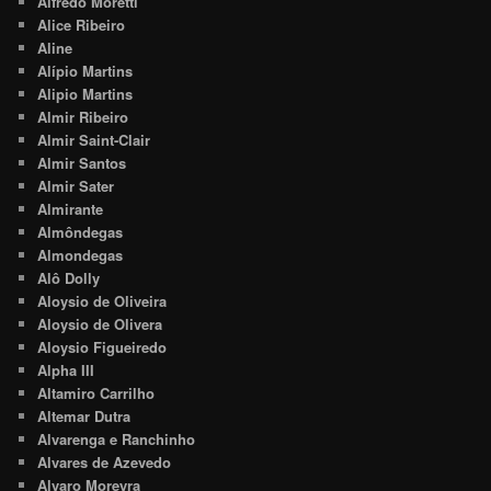
Alfredo Moretti
Alice Ribeiro
Aline
Alípio Martins
Alipio Martins
Almir Ribeiro
Almir Saint-Clair
Almir Santos
Almir Sater
Almirante
Almôndegas
Almondegas
Alô Dolly
Aloysio de Oliveira
Aloysio de Olivera
Aloysio Figueiredo
Alpha III
Altamiro Carrilho
Altemar Dutra
Alvarenga e Ranchinho
Alvares de Azevedo
Alvaro Moreyra