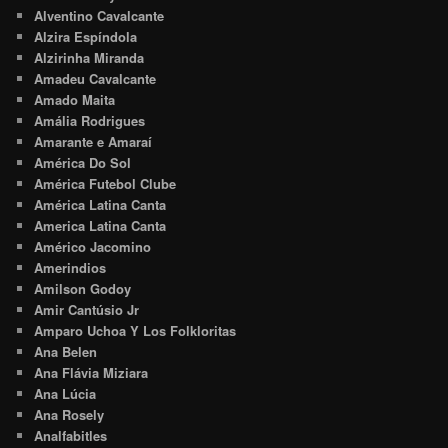
Alventino Cavalcante
Alzira Espíndola
Alzirinha Miranda
Amadeu Cavalcante
Amado Maita
Amália Rodrigues
Amarante e Amaraí
América Do Sol
América Futebol Clube
América Latina Canta
America Latina Canta
Américo Jacomino
Amerindios
Amilson Godoy
Amir Cantúsio Jr
Amparo Uchoa Y Los Folkloritas
Ana Belen
Ana Flávia Miziara
Ana Lúcia
Ana Rosely
Analfabitles