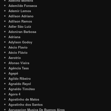
Adelino Moreira
Ademilde Fonseca
Ademir Lemos
Adilson Adriano
Adilson Ramos
Adler São Luiz
Adoniran Barbosa
Adriana
Adylson Godoy
Aécio Flavio
Aécio Flávio
Aerotrio
Afonso Vieira
Agência Tass
Agepê
Agildo Ribeiro
Agnaldo Rayol
Agnaldo Timóteo
Agora 4
Agostinho de Matos
Agostinho dos Santos
Agrupacion Musica De Buenos Aires