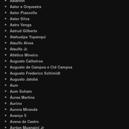
Astaroth
Astor e Orquestra
Astor Piazzolla
Astor Silva
Astro Venga
Astrud Gilberto
Atahualpa Yupanqui
Ataulfo Alves
Ataulfo Jr.
Atlético Mineiro
Augusto Calheiros
Augusto de Campos e Cid Campos
Augusto Frederico Schimidt
Augusto Jatobá
Aum
Aum Soham
Áurea Martins
Aurino
Aurora Miranda
Avanço 5
Avena de Castro
Ayrton Mugnaini Jr