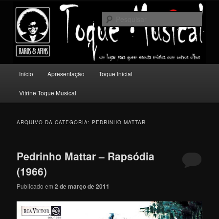
Pular
Pular
Um lugar para quem escuta música com outros olhos.
para
para
Pesqu
o
o
conteúdo
conteúdo
Toque Musical
principal
secundário
Menu
Início
Apresentação
Toque Inicial
principal
Vitrine Toque Musical
ARQUIVO DA CATEGORIA:
PEDRINHO MATTAR
Pedrinho Mattar – Rapsódia
(1966)
Publicado em
2 de março de 2011