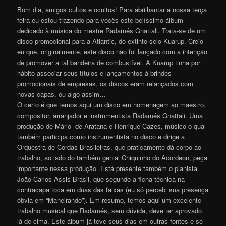
Bom dia, amigos cultos e ocultos! Para abrilhantar a nossa terça
feira eu estou trazendo para vocês este belíssimo álbum
dedicado à música do mestre Radamés Gnattali. Trata-se de um
disco promocional para a Atlantic, do extinto selo Kuarup. Creio
eu que, originalmente, este disco não foi lançado com a intenção
de promover a tal bandeira de combustível. A Kuarup tinha por
hábito associar seus títulos e lançamentos à brindes
promocionais de empresas, os discos eram relançados com
novas capas, ou algo assim…
O certo é que temos aqui um disco em homenagem ao maestro,
compositor, arranjador e instrumentista Radamés Gnattali. Uma
produção de Mário de Aratana e Henrique Cazes, músico o qual
também participa como instrumentista no disco e dirige a
Orquestra de Cordas Brasileiras, que praticamente dá corpo ao
trabalho, ao lado do também genial Chiquinho do Acordeon, peça
importante nessa produção. Está presente também o pianista
João Carlos Assis Brasil, que segundo a ficha técnica na
contracapa toca em duas das faixas (eu só percebi sua presença
óbvia em “Maneirando”). Em resumo, temos aqui um excelente
trabalho musical que Radamés, sem dúvida, deve ter aprovado
lá de cima. Este álbum já teve seus dias em outras fontes e se