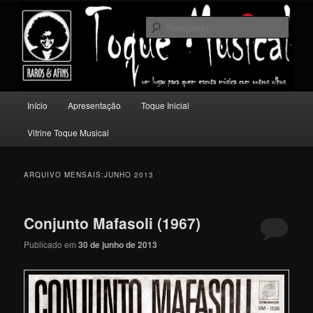
Pular
Pular
Um lugar para quem escuta música com outros olhos.
para
para
Pesqu
o
o
conteúdo
conteúdo
Toque Musical
principal
secundário
Menu
Início
Apresentação
Toque Inicial
principal
Vitrine Toque Musical
ARQUIVO MENSAIS:
JUNHO 2013
Conjunto Mafasoli (1967)
Publicado em
30 de junho de 2013