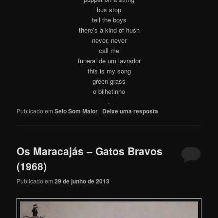
bus stop
tell the boys
there’s a kind of hush
never, never
call me
funeral de um lavrador
this is my song
green grass
o bilhetinho
.
Publicado em
Selo Som Maior
|
Deixe uma resposta
Os Maracajás – Gatos Bravos
(1968)
Publicado em
29 de junho de 2013