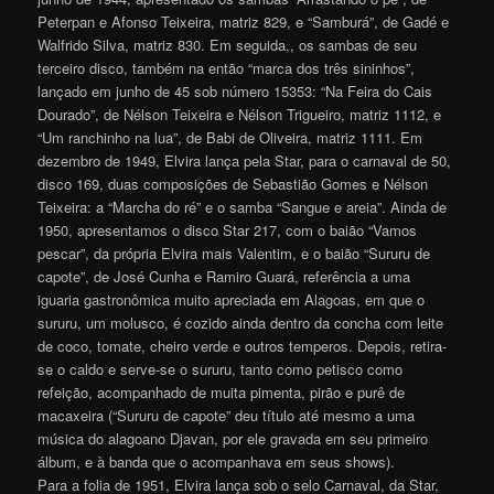
Peterpan e Afonso Teixeira, matriz 829, e “Samburá”, de Gadé e
Walfrido Silva, matriz 830. Em seguida,, os sambas de seu
terceiro disco, também na então “marca dos três sininhos”,
lançado em junho de 45 sob número 15353: “Na Feira do Cais
Dourado”, de Nélson Teixeira e Nélson Trigueiro, matriz 1112, e
“Um ranchinho na lua”, de Babi de Oliveira, matriz 1111. Em
dezembro de 1949, Elvira lança pela Star, para o carnaval de 50,
disco 169, duas composições de Sebastião Gomes e Nélson
Teixeira: a “Marcha do ré” e o samba “Sangue e areia”. Ainda de
1950, apresentamos o disco Star 217, com o baião “Vamos
pescar”, da própria Elvira mais Valentim, e o baião “Sururu de
capote”, de José Cunha e Ramiro Guará, referência a uma
iguaria gastronômica muito apreciada em Alagoas, em que o
sururu, um molusco, é cozido ainda dentro da concha com leite
de coco, tomate, cheiro verde e outros temperos. Depois, retira-
se o caldo e serve-se o sururu, tanto como petisco como
refeição, acompanhado de muita pimenta, pirão e purê de
macaxeira (“Sururu de capote” deu título até mesmo a uma
música do alagoano Djavan, por ele gravada em seu primeiro
álbum, e à banda que o acompanhava em seus shows).
Para a folia de 1951, Elvira lança sob o selo Carnaval, da Star,