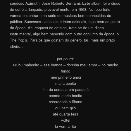
saudoso Azimuth, José Roberto Bertrami. Este álbum foi o disco
de estréia, lançado, provavelmente, em 1968. No repertório
vamos encontrar uma série de músicas bem conhecidas do
público. Sucessos nacionais e internacionais, algo bem ao gosto
da época. Ah, esqueci do detalhe, trata-se de um disco
instrumental, algo bem parecido com outro conjunto da época, o
The Pop’s. Para os que gostam do gênero, taí, mais um prato
cheio…
pot pourri:
urubu malandro – asa branca – dorinha meu amor – no rancho
fundo
meu primeiro amor
maria bonita
fim de semana em paquetá
acorda maria bonita
recordando o líbano
qui nem giló
até quarta feira
voltei
lá vem a rita