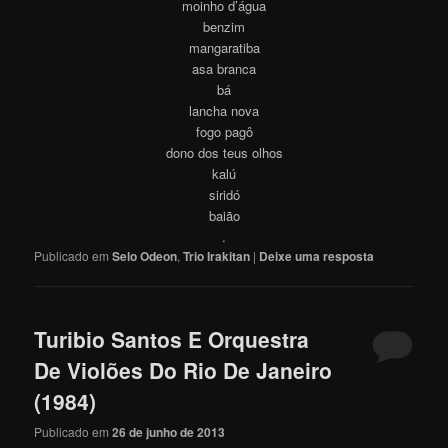
moinho d’água
benzim
mangaratiba
asa branca
bá
lancha nova
fogo pagô
dono dos teus olhos
kalú
siridó
baião
.
Publicado em
Selo Odeon
,
Trio Irakitan
|
Deixe uma resposta
Turibio Santos E Orquestra
De Violões Do Rio De Janeiro
(1984)
Publicado em
26 de junho de 2013