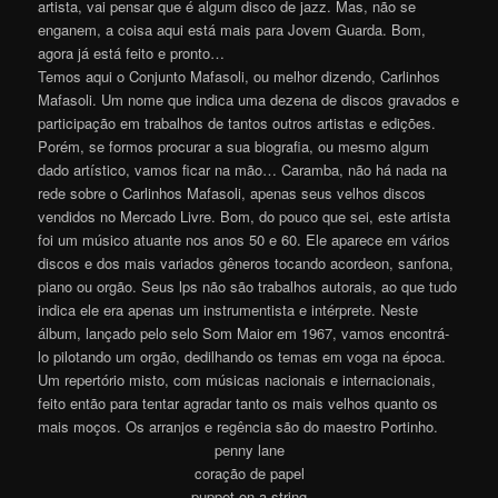
artista, vai pensar que é algum disco de jazz. Mas, não se
enganem, a coisa aqui está mais para Jovem Guarda. Bom,
agora já está feito e pronto…
Temos aqui o Conjunto Mafasoli, ou melhor dizendo, Carlinhos
Mafasoli. Um nome que indica uma dezena de discos gravados e
participação em trabalhos de tantos outros artistas e edições.
Porém, se formos procurar a sua biografia, ou mesmo algum
dado artístico, vamos ficar na mão… Caramba, não há nada na
rede sobre o Carlinhos Mafasoli, apenas seus velhos discos
vendidos no Mercado Livre. Bom, do pouco que sei, este artista
foi um músico atuante nos anos 50 e 60. Ele aparece em vários
discos e dos mais variados gêneros tocando acordeon, sanfona,
piano ou orgão. Seus lps não são trabalhos autorais, ao que tudo
indica ele era apenas um instrumentista e intérprete. Neste
álbum, lançado pelo selo Som Maior em 1967, vamos encontrá-
lo pilotando um orgão, dedilhando os temas em voga na época.
Um repertório misto, com músicas nacionais e internacionais,
feito então para tentar agradar tanto os mais velhos quanto os
mais moços. Os arranjos e regência são do maestro Portinho.
penny lane
coração de papel
puppet on a string