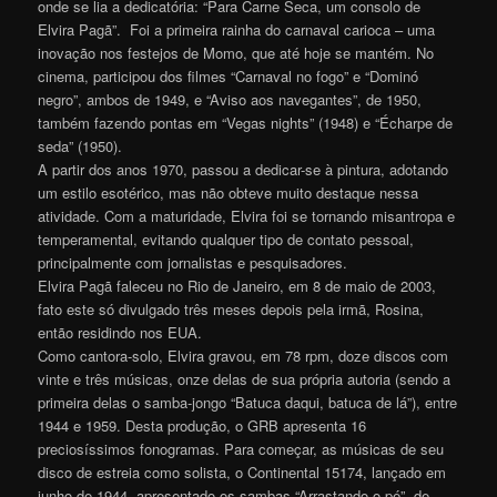
onde se lia a dedicatória: “Para Carne Seca, um consolo de
Elvira Pagã”. Foi a primeira rainha do carnaval carioca – uma
inovação nos festejos de Momo, que até hoje se mantém. No
cinema, participou dos filmes “Carnaval no fogo” e “Dominó
negro”, ambos de 1949, e “Aviso aos navegantes”, de 1950,
também fazendo pontas em “Vegas nights” (1948) e “Écharpe de
seda” (1950).
A partir dos anos 1970, passou a dedicar-se à pintura, adotando
um estilo esotérico, mas não obteve muito destaque nessa
atividade. Com a maturidade, Elvira foi se tornando misantropa e
temperamental, evitando qualquer tipo de contato pessoal,
principalmente com jornalistas e pesquisadores.
Elvira Pagã faleceu no Rio de Janeiro, em 8 de maio de 2003,
fato este só divulgado três meses depois pela irmã, Rosina,
então residindo nos EUA.
Como cantora-solo, Elvira gravou, em 78 rpm, doze discos com
vinte e três músicas, onze delas de sua própria autoria (sendo a
primeira delas o samba-jongo “Batuca daqui, batuca de lá”), entre
1944 e 1959. Desta produção, o GRB apresenta 16
preciosíssimos fonogramas. Para começar, as músicas de seu
disco de estreia como solista, o Continental 15174, lançado em
junho de 1944, apresentado os sambas “Arrastando o pé”, de