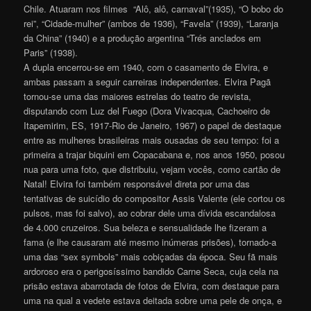
Chile. Atuaram nos filmes “Alô, alô, carnaval”(1935), “O bobo do
rei”, “Cidade-mulher” (ambos de 1936), “Favela” (1939), “Laranja
da China” (1940) e a produção argentina “Trés anclados em
Paris” (1938).
A dupla encerrou-se em 1940, com o casamento de Elvira, e
ambas passam a seguir carreiras independentes. Elvira Pagã
tornou-se uma das maiores estrelas do teatro de revista,
disputando com Luz del Fuego (Dora Vivacqua, Cachoeiro de
Itapemirim, ES, 1917-Rio de Janeiro, 1967) o papel de destaque
entre as mulheres brasileiras mais ousadas de seu tempo: foi a
primeira a trajar biquini em Copacabana e, nos anos 1950, posou
nua para uma foto, que distribuiu, vejam vocês, como cartão de
Natal! Elvira foi também responsável direta por uma das
tentativas de suicídio do compositor Assis Valente (ele cortou os
pulsos, mas foi salvo), ao cobrar dele uma dívida escandalosa
de 4.000 cruzeiros. Sua beleza e sensualidade lhe fizeram a
fama (e lhe causaram até mesmo inúmeras prisões), tornado-a
uma das “sex symbols” mais cobiçadas da época. Seu fã mais
ardoroso era o perigosíssimo bandido Carne Seca, cuja cela na
prisão estava abarrotada de fotos de Elvira, com destaque para
uma na qual a vedete estava deitada sobre uma pele de onça, e