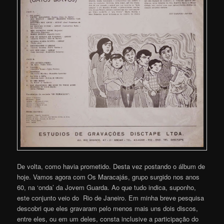
De volta, como havia prometido. Desta vez postando o álbum de
hoje. Vamos agora com Os Maracajás, grupo surgido nos anos
60, na ‘onda’ da Jovem Guarda. Ao que tudo indica, suponho,
este conjunto veio do Rio de Janeiro. Em minha breve pesquisa
descobri que eles gravaram pelo menos mais uns dois discos,
entre eles, ou em um deles, consta inclusive a participação do