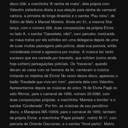
disco 038, a marchinha “A rainha da mata”, dela própria com
Valentim (referência direta à sua eleição para rainha do carnaval
carioca, a primeira de longa dinastia) e o samba “Pau rolou”, de
Sátiro de Melo e Manoel Moreira. Ainda em 51, a mesma Star
lança, com o número 269, duas composições da própria Elvira:
no lado A, o samba ”Cassetete, não!”, sem parceiro, ironizando
os maus-tratos por ela sofridos em uma delegacia depois de uma
de suas muitas passagens pela polícia, dada sua postura, então
considerada imoral e agressiva por muitos. A música fez tanto
sucesso que era cantada por travestis, que sofriam (como ainda
hoje sofrem) perseguições policiais. Os “travecos”, quando
davam as caras com os homens da lei, cantavam a música
imitando os trejeitos de Elvira! No verso desse disco, apareceu o
baião “Saudade que vive em mim”, parceria dela com Valentim.
Apresentamos depois as músicas do único 78 de Elvira Pagã no
selo Ritmos, para o carnaval de 1956, número 20-0060, com
duas composições próprias: a marchinha “Marreta o bombo” e o
samba “Condenada”. Por fim, as músicas de seu penúltimo
disco, o Marajoara MA-10009, para o carnaval de 1959, também
da própria Elvira: a marchinha “Papel pintado”, matriz M-17, com
parceria de Orlando Gazzaneo, e o samba “Você partiu”. Matriz