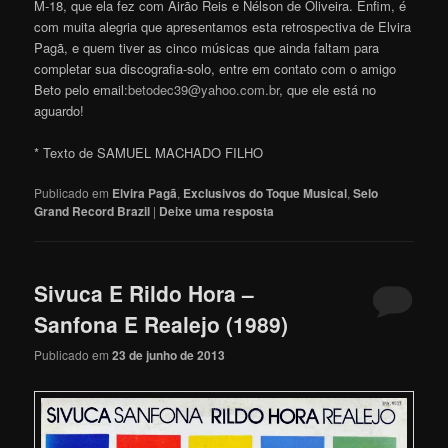
M-18, que ela fez com Airão Reis e Nélson de Oliveira. Enfim, é
com muita alegria que apresentamos esta retrospectiva de Elvira
Pagã, e quem tiver as cinco músicas que ainda faltam para
completar sua discografia-solo, entre em contato com o amigo
Beto pelo email:
betodec39@yahoo.com.br
, que ele está no
aguardo!
* Texto de SAMUEL MACHADO FILHO
Publicado em
Elvira Pagã
,
Exclusivos do Toque Musical
,
Selo
Grand Record Brazil
|
Deixe uma resposta
Sivuca E Rildo Hora –
Sanfona E Realejo (1989)
Publicado em
23 de junho de 2013