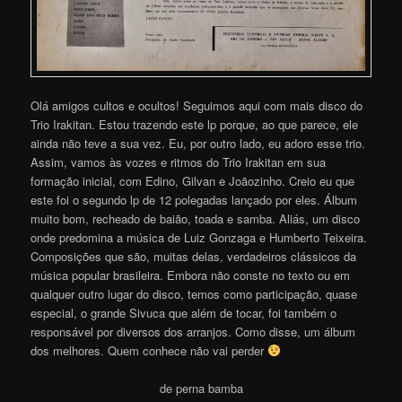
Olá amigos cultos e ocultos! Seguimos aqui com mais disco do
Trio Irakitan. Estou trazendo este lp porque, ao que parece, ele
ainda não teve a sua vez. Eu, por outro lado, eu adoro esse trio.
Assim, vamos às vozes e ritmos do Trio Irakitan em sua
formação inicial, com Edino, Gilvan e Joãozinho. Creio eu que
este foi o segundo lp de 12 polegadas lançado por eles. Álbum
muito bom, recheado de baião, toada e samba. Aliás, um disco
onde predomina a música de Luiz Gonzaga e Humberto Teixeira.
Composições que são, muitas delas, verdadeiros clássicos da
música popular brasileira. Embora não conste no texto ou em
qualquer outro lugar do disco, temos como participação, quase
especial, o grande Sivuca que além de tocar, foi também o
responsável por diversos dos arranjos. Como disse, um álbum
dos melhores. Quem conhece não vai perder
de perna bamba