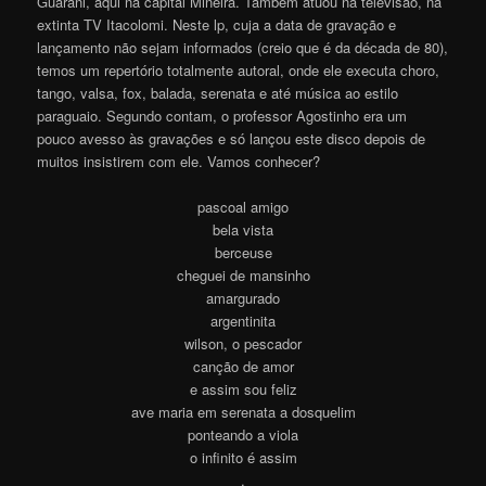
Guarani, aqui na capital Mineira. Também atuou na televisão, na
extinta TV Itacolomi. Neste lp, cuja a data de gravação e
lançamento não sejam informados (creio que é da década de 80),
temos um repertório totalmente autoral, onde ele executa choro,
tango, valsa, fox, balada, serenata e até música ao estilo
paraguaio. Segundo contam, o professor Agostinho era um
pouco avesso às gravações e só lançou este disco depois de
muitos insistirem com ele. Vamos conhecer?
pascoal amigo
bela vista
berceuse
cheguei de mansinho
amargurado
argentinita
wilson, o pescador
canção de amor
e assim sou feliz
ave maria em serenata a dosquelim
ponteando a viola
o infinito é assim
.