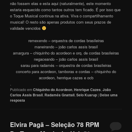
não fossem elas e esta aqui (naturalmente), este momento
estaria esquecido como tantos outros tem ficado. É por isso que
o Toque Musical continua na ativa. Viva o compartilhamento
musical! O resto são apenas produtos com seus prazos de
validade vencidos
remexendo – orquestra de cordas brasileiras
maneirando – joão carlos assis brasil
amargura – chiquinho do acordeon e orq. de cordas brasileiras
negaceando – joão carlos assis brasil
sarau para radamés – orquestra de cordas brasileiras
concerto para acordeon, tamboras e cordas – chiquinho do
acordeon, henrique cazes e ocb
.
Publicado em
Chiquinho do Acordeon
,
Henrique Cazes
,
João
Carlos Assis Brasil
,
Radamés Gnattali
,
Selo Kuarup
|
Deixe uma
resposta
Elvira Pagã – Seleção 78 RPM