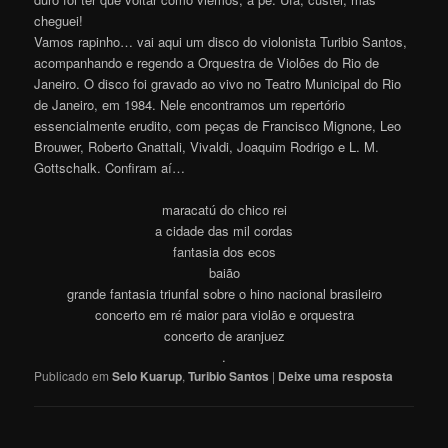
cheguei!
Vamos rapinho… vai aqui um disco do violonista Turibio Santos,
acompanhando e regendo a Orquestra de Violões do Rio de
Janeiro. O disco foi gravado ao vivo no Teatro Municipal do Rio
de Janeiro, em 1984. Nele encontramos um repertório
essencialmente erudito, com peças de Francisco Mignone, Leo
Brouwer, Roberto Gnattali, Vivaldi, Joaquim Rodrigo e L. M.
Gottschalk. Confiram aí…
maracatú do chico rei
a cidade das mil cordas
fantasia dos ecos
baião
grande fantasia triunfal sobre o hino nacional brasileiro
concerto em ré maior para violão e orquestra
concerto de aranjuez
.
Publicado em
Selo Kuarup
,
Turibio Santos
|
Deixe uma resposta