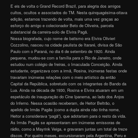
E eis de volta o Grand Record Brazil, para alegria dos amigos
cultos, ocultos e associados do TM. Nesta quinquagésima-oitava
edição, estamos trazendo de volta, mais uma vez graças ao
esforço do amigo e colecionador Beto de Oliveira, parcela
substancial da carreira-solo de Elvira Pagã.
Nossa biografada, cujo nome de batismo era Elvira Olivieri
Cozzolino, nasceu na cidade paulista de Itararé, divisa de São
Paulo com o Paraná, no dia 6 de setembro de 1920. Ainda
pequena, mudou-se com a família para o Rio de Janeiro, onde
estudou num colégio de freiras, o Imaculada Conceição. Ainda
estudante, organizava com a irmã, Rosina, inúmeras festas onde
travariam inúmeras relações com o meio artístico da então
Capital da República, sobretudo com os integrantes do Bando da
Lua. Ainda na década de 1930, Rosina e Elvira atuaram em um
espetáculo de inauguração do Cine Ipanema, ao lado dos Anjos
do Inferno. Nessa ocasião receberam, de Heitor Beltrão, o
apelido de Irmãs Pagãs (como a dupla ainda não tinha nome,
Heitor a considerava “pagã”), que adotariam para o resto da vida.
As Irmãs Pagãs se apresentaram em inúmeras emissoras de
rádio, como a Mayrink Veiga, e gravaram juntas um total de treze
discos. Por quatro meses, excursionaram pela Argentina, Peru e