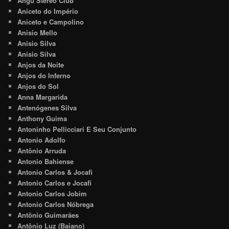
Angu Stereo Club
Aniceto do Império
Aniceto e Campolino
Anisio Mello
Anisio Silva
Anísio Silva
Anjos da Noite
Anjos do Inferno
Anjos do Sol
Anna Margarida
Antenógenes Silva
Anthony Guima
Antoninho Pellicciari E Seu Conjunto
Antonio Adolfo
Antônio Arruda
Antonio Bahiense
Antonio Carlos & Jocafi
Antonio Carlos e Jocafi
Antonio Carlos Jobim
Antonio Carlos Nóbrega
Antônio Guimarães
Antônio Luz (Baiano)