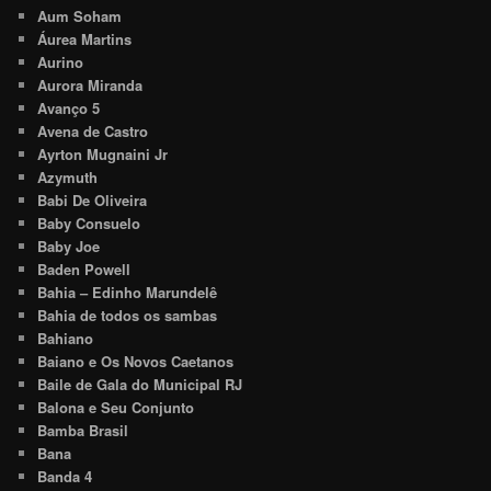
Aum Soham
Áurea Martins
Aurino
Aurora Miranda
Avanço 5
Avena de Castro
Ayrton Mugnaini Jr
Azymuth
Babi De Oliveira
Baby Consuelo
Baby Joe
Baden Powell
Bahia – Edinho Marundelê
Bahia de todos os sambas
Bahiano
Baiano e Os Novos Caetanos
Baile de Gala do Municipal RJ
Balona e Seu Conjunto
Bamba Brasil
Bana
Banda 4