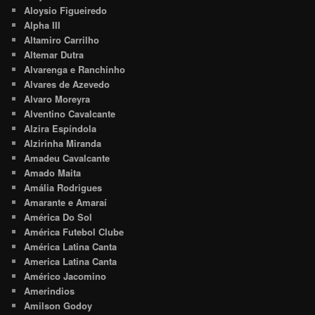
Aloysio Figueiredo
Alpha III
Altamiro Carrilho
Altemar Dutra
Alvarenga e Ranchinho
Alvares de Azevedo
Alvaro Moreyra
Alventino Cavalcante
Alzira Espíndola
Alzirinha Miranda
Amadeu Cavalcante
Amado Maita
Amália Rodrigues
Amarante e Amaraí
América Do Sol
América Futebol Clube
América Latina Canta
America Latina Canta
Américo Jacomino
Amerindios
Amilson Godoy