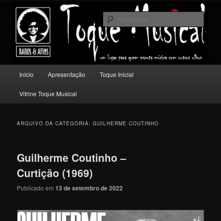
Pular
Pular
Um lugar para quem escuta música com outros olhos.
para
para
Pesqu
o
o
conteúdo
conteúdo
Toque Musical
principal
secundário
Menu
Início
Apresentação
Toque Inicial
principal
Vitrine Toque Musical
ARQUIVO DA CATEGORIA:
GUILHERME COUTINHO
Guilherme Coutinho –
Curtição (1969)
Publicado em
13 de setembro de 2022