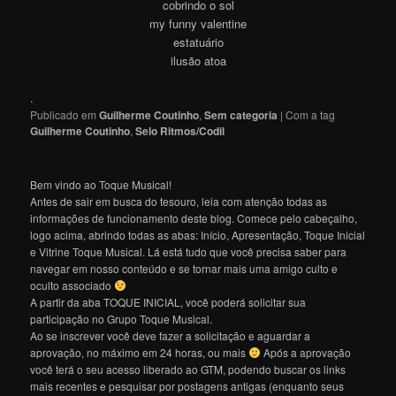
cobrindo o sol
my funny valentine
estatuário
ilusão atoa
.
Publicado em
Guilherme Coutinho
,
Sem categoria
|
Com a tag
Guilherme Coutinho
,
Selo Ritmos/Codil
Bem vindo ao Toque Musical!
Antes de sair em busca do tesouro, leia com atenção todas as
informações de funcionamento deste blog. Comece pelo cabeçalho,
logo acima, abrindo todas as abas: Início, Apresentação, Toque Inicial
e Vitrine Toque Musical. Lá está tudo que você precisa saber para
navegar em nosso conteúdo e se tornar mais uma amigo culto e
oculto associado
A partir da aba TOQUE INICIAL, você poderá solicitar sua
participação no Grupo Toque Musical.
Ao se inscrever você deve fazer a solicitação e aguardar a
aprovação, no máximo em 24 horas, ou mais
Após a aprovação
você terá o seu acesso liberado ao GTM, podendo buscar os links
mais recentes e pesquisar por postagens antigas (enquanto seus