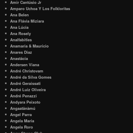
Amir Cantúsio Jr
Amparo Uchoa Y Los Folkloritas
Ana Belen
Ana Flávia Miziara
Ana Lúcia
Ana Rosely
Analfabitles
Anamaria & Maurício
Anares Diaz
Anastácia
Andersen Viana
André Christovam
André da Silva Gomes
André Geraissati
André Luiz Oliveira
André Penazzi
Andyara Peixoto
Angaatãnàmú
Angel Parra
Angela Maria
Angela Roro