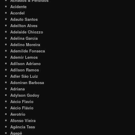
Achados & Perdidos
Acidente
Acordel
Adauto Santos
Adeilton Alves
Adelaide Chiozzo
Adelina Garcia
Adelino Moreira
Ademilde Fonseca
Ademir Lemos
Adilson Adriano
Adilson Ramos
Adler São Luiz
Adoniran Barbosa
Adriana
Adylson Godoy
Aécio Flavio
Aécio Flávio
Aerotrio
Afonso Vieira
Agência Tass
Agepê