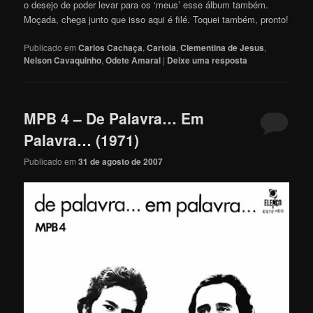
o desejo de poder levar para os ‘meus’ esse álbum também.
Moçada, chega junto que isso aqui é filé. Toquei também, pronto!
Publicado em
Carlos Cachaça
,
Cartola
,
Clementina de Jesus
,
Nelson Cavaquinho
,
Odete Amaral
|
Deixe uma resposta
MPB 4 – De Palavra… Em
Palavra… (1971)
Publicado em
31 de agosto de 2007