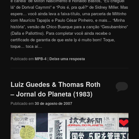
e canela” de Milton Nascimento e Ronaldo Bastos, “Eu cheguei
lá” de Dorival Caymmi” e “Pois é, pra quê?” de Sidney Miller. Mas
espere… você ainda leva a faixa-título, uma parceria de Miltinho
com Maurício Tapajós e Paulo César Pinheiro, e mais… “Minha
história”, versão de Chico Buarque para a canção “Gesubambino”
(Dalla e Pallottino). Para completar você ainda recebe o
certificado de garantia de que este lp é muito bom! Toque,
toque… toca aí…
Publicado em
MPB-4
|
Deixe uma resposta
Luiz Guedes & Thomas Roth
– Jornal do Planeta (1983)
Publicado em
30 de agosto de 2007