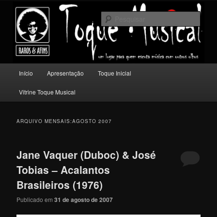
Pular
Pular
Um lugar para quem escuta música com outros olhos.
para
para
Pesqu
o
o
conteúdo
conteúdo
Toque Musical
principal
secundário
Menu
Início
Apresentação
Toque Inicial
principal
Vitrine Toque Musical
ARQUIVO MENSAIS:
AGOSTO 2007
Jane Vaquer (Duboc) & José
Tobias – Acalantos
Brasileiros (1976)
Publicado em
31 de agosto de 2007