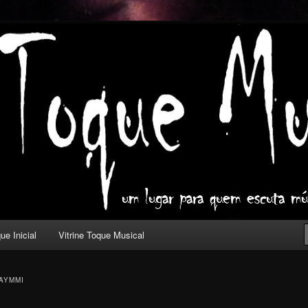
ica com outros olhos.
l
ue Inicial
Vitrine Toque Musical
AYMMI