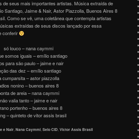
s de seus mais importantes artistas. Música extraída de
 Santiago, Jaime & Nair, Astor Piazzolla, Buenos Aires 8
asil. Como se vê, uma coletânea que contempla artistas
úsicas extraídas de seus discos lançado por essa
 conferir
só louco – nana caymmi
ue somos iguais – emílio santiago
os para são paulo – jaime e nair
eção das dez – emílio santiago
a cumparsita – astor piazzolla
adios nonino – buenos aires 8
ponta de areia – nana caymmi
não valia tanto – jaime e nair
rano portenho – buenos aires 8
ng – quinteto de vitor assis brasil
e e Nair
,
Nana Caymmi
,
Selo CID
,
Victor Assis Brasil