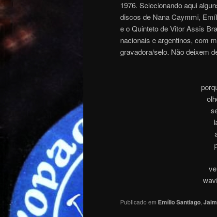
1976. Selecionando aqui algun
discos de Nana Caymmi, Emílio
e o Quinteto de Vitor Assis Br
nacionais e argentinos, com m
gravadora/selo. Não deixem de
porq
olh
s
l
ve
wavi
Publicado em
Emílio Santiago
,
Jaim