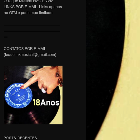
O Toque Musical NÃO ENVIA
LINKS POR E-MAIL. Links apenas
no GTM e por tempo limitado.
———————————————
———————————————
—
CONTATOS POR E-MAIL
(toquelinkmusical@gmail.com)
POSTS RECENTES