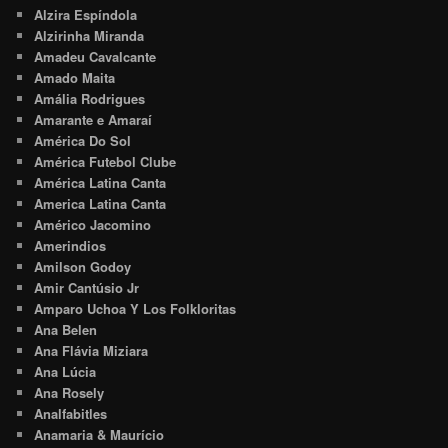
Alzira Espíndola
Alzirinha Miranda
Amadeu Cavalcante
Amado Maita
Amália Rodrigues
Amarante e Amaraí
América Do Sol
América Futebol Clube
América Latina Canta
America Latina Canta
Américo Jacomino
Amerindios
Amilson Godoy
Amir Cantúsio Jr
Amparo Uchoa Y Los Folkloritas
Ana Belen
Ana Flávia Miziara
Ana Lúcia
Ana Rosely
Analfabitles
Anamaria & Maurício