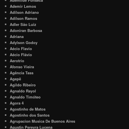
Ademilde Fonseca
Ademir Lemos
Adilson Adriano
Adilson Ramos
Adler São Luiz
Adoniran Barbosa
Adriana
Adylson Godoy
Aécio Flavio
Aécio Flávio
Aerotrio
Afonso Vieira
Agência Tass
Agepê
Agildo Ribeiro
Agnaldo Rayol
Agnaldo Timóteo
Agora 4
Agostinho de Matos
Agostinho dos Santos
Agrupacion Musica De Buenos Aires
Agustin Pereyra Lucena