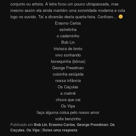
conjunto ou artista. A letra ficou um pouco ultrapassada, mas
mesmo assim ela ainda mantém uma sonoridade moderna e cola
logo no ouvido. Taí a diversão desta quarta-feira. Confiram…
Erasmo Carlos
estrelinha
o caderninho
Bob Lin
tristeza de broto
vivo sonhando
bonequinha (bônus)
George Freedman
coisinha estúpida
nossa infância
Os Caçulas
a matinê
chuva que cai
Os Vips
faça alguma coisa pelo nosso amor
volte benzinho
Publicado em
Bob Lin
,
Erasmo Carlos
,
George Freedman
,
Os
Caçulas
,
Os Vips
|
Deixe uma resposta