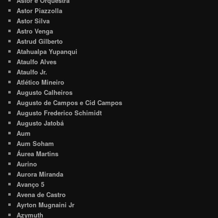
Astor e Orquestra
Astor Piazzolla
Astor Silva
Astro Venga
Astrud Gilberto
Atahualpa Yupanqui
Ataulfo Alves
Ataulfo Jr.
Atlético Mineiro
Augusto Calheiros
Augusto de Campos e Cid Campos
Augusto Frederico Schimidt
Augusto Jatobá
Aum
Aum Soham
Áurea Martins
Aurino
Aurora Miranda
Avanço 5
Avena de Castro
Ayrton Mugnaini Jr
Azymuth