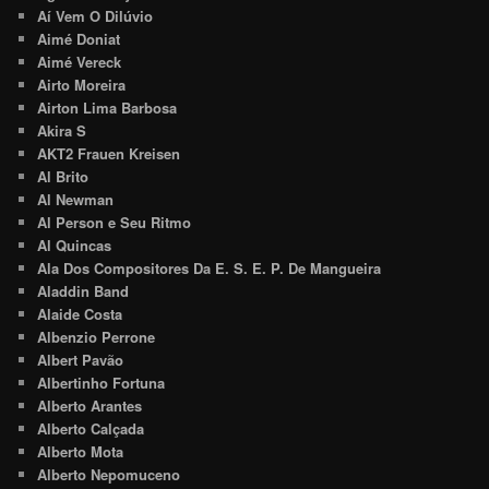
Aí Vem O Dilúvio
Aimé Doniat
Aimé Vereck
Airto Moreira
Airton Lima Barbosa
Akira S
AKT2 Frauen Kreisen
Al Brito
Al Newman
Al Person e Seu Ritmo
Al Quincas
Ala Dos Compositores Da E. S. E. P. De Mangueira
Aladdin Band
Alaide Costa
Albenzio Perrone
Albert Pavão
Albertinho Fortuna
Alberto Arantes
Alberto Calçada
Alberto Mota
Alberto Nepomuceno