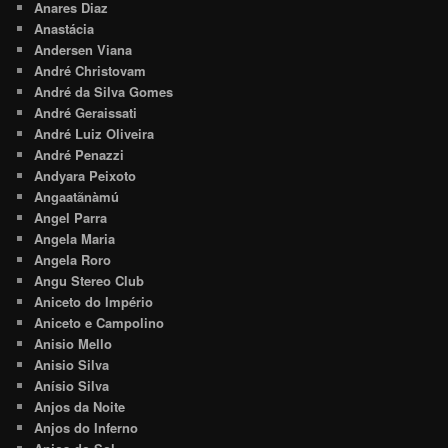
Anares Diaz
Anastácia
Andersen Viana
André Christovam
André da Silva Gomes
André Geraissati
André Luiz Oliveira
André Penazzi
Andyara Peixoto
Angaatãnàmú
Angel Parra
Angela Maria
Angela Roro
Angu Stereo Club
Aniceto do Império
Aniceto e Campolino
Anisio Mello
Anisio Silva
Anísio Silva
Anjos da Noite
Anjos do Inferno