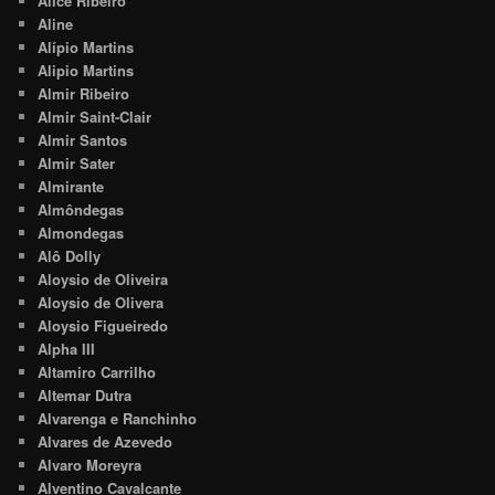
Alice Ribeiro
Aline
Alípio Martins
Alipio Martins
Almir Ribeiro
Almir Saint-Clair
Almir Santos
Almir Sater
Almirante
Almôndegas
Almondegas
Alô Dolly
Aloysio de Oliveira
Aloysio de Olivera
Aloysio Figueiredo
Alpha III
Altamiro Carrilho
Altemar Dutra
Alvarenga e Ranchinho
Alvares de Azevedo
Alvaro Moreyra
Alventino Cavalcante