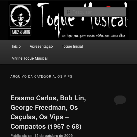
Pular
Pular
Um lugar para quem escuta música com outros olhos.
para
para
Pesqu
o
o
conteúdo
conteúdo
Toque Musical
principal
secundário
Menu
Início
Apresentação
Toque Inicial
principal
Vitrine Toque Musical
ARQUIVO DA CATEGORIA:
OS VIPS
Erasmo Carlos, Bob Lin,
George Freedman, Os
Caçulas, Os Vips –
Compactos (1967 e 68)
Publicado em
14 de outubro de 2009