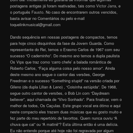
postagens antigas já foram reativadas, tais como
Victor Jarra
, e
o português
Fausto
. No caso de encontrarem outros vencidos,
basta avisar no Comentários ou pelo e-mail
toquelinkmusical@gmail.com
Dando sequência em nossas postagens de compactos, temos
para hoje cinco disquinhos da fase da Jovem Guarda. Como
representante do Rei, temos o Erasmo Carlos de 1967 com seu
sucesso “O caderninho”. Do mesmo ano temos a dupla paulista
Os Vips que traz como ‘carro chefe’ a balada romântica de
Roberto Carlos, “Faça alguma coisa pelo nosso amor”. Ainda
deste mesmo ano segue o cantor das versões, George
Freedman e o sucesso “Something stupid” na versão criada por
Gileno (da dupla Lilian & Leno) , “Coisinha estúpida”. De 1968,
segue outro cantor de versões, o Bob Lin com “Daydream
believer”, aqui chamada de “Vivo Sonhado”. Para finalizar, vem o
melhor de todos, Os Caçulas. Este grupo vocal era ótimo e aqui
neste compacto eles trazem duas músicas que eu gosto muito e
fez parte do meu repertório de favoritos. Quem nunca ouviu “A
chuva que cai” ou “A matinê”? Esta última então é uma delícia.
Eu não entendo porque até hoje não foi regravada por algum