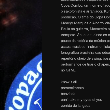
Copa Combo, um nome criado, c
o saxofonista e arranjador, Ku
produção. O time do Copa Com
Moacyr Marques e Alberto Vian
Paula na guitarra, Macaxeira 
trompete. Ah, e tem ainda os
pouco da história da música po
esses músicos, instrumentist
fonográfica brasileira das dé
repertório cheio de swing, bo
performance de tirar o chapé
no GTM…
know it all
presentimento
benvinda
can’t take my eyes of you
corrida de jangada