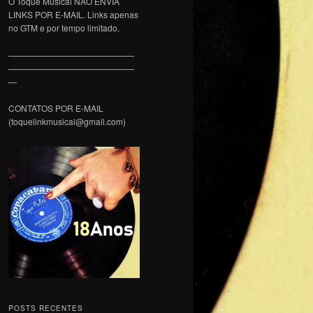
O Toque Musical NÃO ENVIA
LINKS POR E-MAIL. Links apenas
no GTM e por tempo limitado.
———————————————
———————————————
—
CONTATOS POR E-MAIL
(toquelinkmusical@gmail.com)
POSTS RECENTES