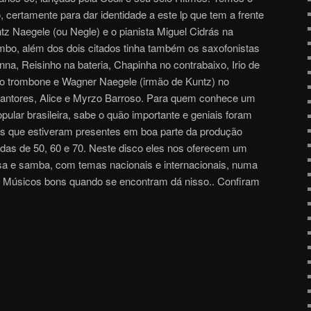
ertamente para dar identidade a este lp que tem a frente
ntz Naegele (ou Negle) e o pianista Miguel Cidrás na
bo, além dos dois citados tinha também os saxofonistas
na, Reisinho na bateria, Chapinha no contrabaixo, Irio de
no trombone e Wagner Naegele (irmão de Kuntz) no
 cantores, Alice e Myrzo Barroso. Para quem conhece um
pular brasileira, sabe o quão importante e geniais foram
as que estiveram presentes em boa parte da produção
cadas de 50, 60 e 70. Neste disco eles nos oferecem um
ssa e samba, com temas nacionais e internacionais, numa
u. Músicos bons quando se encontram dá nisso.. Confiram