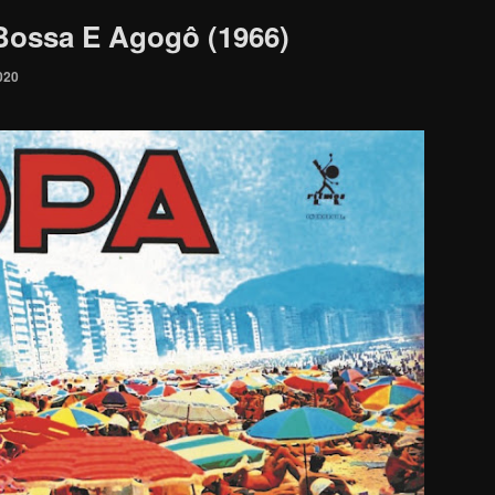
ossa E Agogô (1966)
020