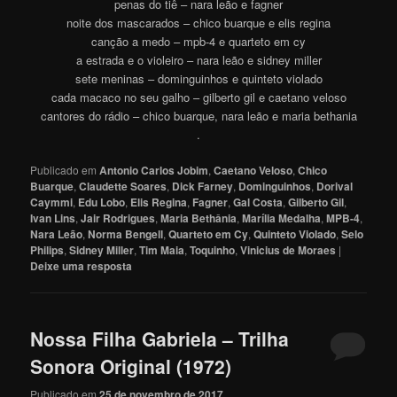
penas do tiê – nara leão e fagner
noite dos mascarados – chico buarque e elis regina
canção a medo – mpb-4 e quarteto em cy
a estrada e o violeiro – nara leão e sidney miller
sete meninas – dominguinhos e quinteto violado
cada macaco no seu galho – gilberto gil e caetano veloso
cantores do rádio – chico buarque, nara leão e maria bethania
.
Publicado em
Antonio Carlos Jobim
,
Caetano Veloso
,
Chico
Buarque
,
Claudette Soares
,
Dick Farney
,
Dominguinhos
,
Dorival
Caymmi
,
Edu Lobo
,
Elis Regina
,
Fagner
,
Gal Costa
,
Gilberto Gil
,
Ivan Lins
,
Jair Rodrigues
,
Maria Bethânia
,
Marília Medalha
,
MPB-4
,
Nara Leão
,
Norma Bengell
,
Quarteto em Cy
,
Quinteto Violado
,
Selo
Philips
,
Sidney Miller
,
Tim Maia
,
Toquinho
,
Vinicius de Moraes
|
Deixe uma resposta
Nossa Filha Gabriela – Trilha
Sonora Original (1972)
Publicado em
25 de novembro de 2017