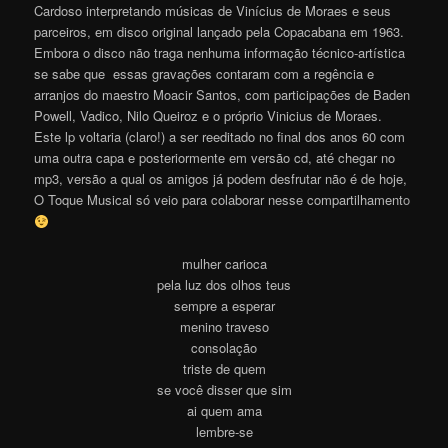
Cardoso interpretando músicas de Vinícius de Moraes e seus
parceiros, em disco original lançado pela Copacabana em 1963.
Embora o disco não traga nenhuma informação técnico-artística
se sabe que essas gravações contaram com a regência e
arranjos do maestro Moacir Santos, com participações de Baden
Powell, Vadico, Nilo Queiroz e o próprio Vinicius de Moraes.
Este lp voltaria (claro!) a ser reeditado no final dos anos 60 com
uma outra capa e posteriormente em versão cd, até chegar no
mp3, versão a qual os amigos já podem desfrutar não é de hoje,
O Toque Musical só veio para colaborar nesse compartilhament
o
mulher carioca
pela luz dos olhos teus
sempre a esperar
menino traveso
consolação
triste de quem
se você disser que sim
ai quem ama
lembre-se