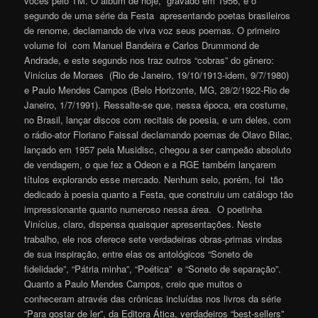
vocês pelo TM. O álbum de hoje, gravado em 1956, é o
segundo de uma série da Festa apresentando poetas brasileiros
de renome, declamando de viva voz seus poemas. O primeiro
volume foi com Manuel Bandeira e Carlos Drummond de
Andrade, e este segundo nos traz outros “cobras” do gênero:
Vinícius de Moraes (Rio de Janeiro, 19/10/1913-idem, 9/7/1980)
e Paulo Mendes Campos (Belo Horizonte, MG, 28/2/1922-Rio de
Janeiro, 1/7/1991). Ressalte-se que, nessa época, era costume,
no Brasil, lançar discos com recitais de poesia, e um deles, com
o rádio-ator Floriano Faissal declamando poemas de Olavo Bilac,
lançado em 1957 pela Musidisc, chegou a ser campeão absoluto
de vendagem, o que fez a Odeon e a RGE também lançarem
títulos explorando esse mercado. Nenhum selo, porém, foi tão
dedicado à poesia quanto a Festa, que construiu um catálogo tão
impressionante quanto numeroso nessa área. O poetinha
Vinícius, claro, dispensa quaisquer apresentações. Neste
trabalho, ele nos oferece sete verdadeiras obras-primas vindas
de sua inspiração, entre elas os antológicos “Soneto de
fidelidade”, “Pátria minha”, “Poética” e “Soneto de separação”.
Quanto a Paulo Mendes Campos, creio que muitos o
conheceram através das crônicas incluídas nos livros da série
“Para gostar de ler”, da Editora Ática, verdadeiros “best-sellers”