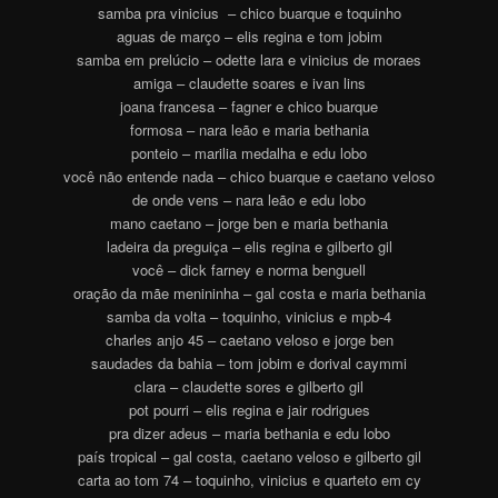
samba pra vinicius – chico buarque e toquinho
aguas de março – elis regina e tom jobim
samba em prelúcio – odette lara e vinicius de moraes
amiga – claudette soares e ivan lins
joana francesa – fagner e chico buarque
formosa – nara leão e maria bethania
ponteio – marilia medalha e edu lobo
você não entende nada – chico buarque e caetano veloso
de onde vens – nara leão e edu lobo
mano caetano – jorge ben e maria bethania
ladeira da preguiça – elis regina e gilberto gil
você – dick farney e norma benguell
oração da mãe menininha – gal costa e maria bethania
samba da volta – toquinho, vinicius e mpb-4
charles anjo 45 – caetano veloso e jorge ben
saudades da bahia – tom jobim e dorival caymmi
clara – claudette sores e gilberto gil
pot pourri – elis regina e jair rodrigues
pra dizer adeus – maria bethania e edu lobo
país tropical – gal costa, caetano veloso e gilberto gil
carta ao tom 74 – toquinho, vinicius e quarteto em cy