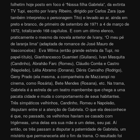
folhetim hoje posto em foco é “Nossa filha Gabriela”, da extinta
TV Tupi, escrito por Ivany Ribeiro, dirigido por Carlos Zara (que
também interpretou o personagem Tito) e levado ao ar, ainda em
preto e branco, de primeiro de setembro de 1971 a 4 de março de
1972, totalizando 168 capítulos. E com um ótimo elenco,
praticamente o mesmo da novela anterior de Ivany, “O meu pé
de laranja lima” (adaptada de romance de José Mauro de
Vasconcelos): Eva Wilma (então grande estrela da Tupi, no
papel-título), Gianfrancesco Guarnieri (Giuliano), Ivan Mesquita
(Candinho), Abrahão Farc (Romeu), Cláudio Corrêa e Castro
(Napoleão), Lélia Abramo (Donana), Dênis Carvalho (Rodrigo),
Geny Prado (ela mesma, a companheira de Mazzaropi no
cinema, como Rosária), Bete Mendes (Rosana), etc. Na trama,
Gabriela é a estrela de um teatro mambembe que chega a uma
pacata cidade e muda o comportamento de seus habitantes.
Três simpáticos velhinhos, Candinho, Romeu e Napoleão,
disputam entre si a atenção de Gabriela. O que ela desconhece
é que, no passado, os velhinhos haviam se casado com
trigêmeas, uma delas era sua mãe e um deles, seu pai. Aí
então, os três passam a disputar a paternidade de Gabriela, um
mistério que permaneceria até o fim da trama. O resultado foi