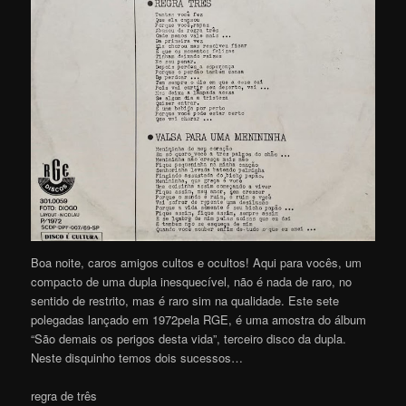
Boa noite, caros amigos cultos e ocultos! Aqui para vocês, um
compacto de uma dupla inesquecível, não é nada de raro, no
sentido de restrito, mas é raro sim na qualidade. Este sete
polegadas lançado em 1972pela RGE, é uma amostra do álbum
“São demais os perigos desta vida”, terceiro disco da dupla.
Neste disquinho temos dois sucessos…
regra de três