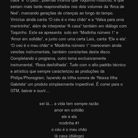
seriam mais tarde reaproveitados nos dois volumes da “Arca de
Noé”, marcando gerações de crianças ao longo do tempo.
Vinícius ainda canta “O céu é o meu chão” e a “Valsa para uma
menininha”, além de interpretar “A casa” também em diálogo com
Toquinho. Este se apresenta solo em “Modinha número 1” e
“Amor em solidão”, e junto com uma certa Laís, canta “Ele e ela”.
“O ceú é o meu chão” e “Modinha número 1” mereceram ainda
versões instrumentais, também constantes deste disco.
Completando o programa, outro tema exclusivamente
instrumental, “Rosa desfolhada”. Tudo com o alto padrão técnico
e artístico que sempre caracterizou as produções da
Philips/Phonogram, fazendo da trilha sonora de “Nossa filha
Gabriela” um produto simples
mente imperdível. É correr para o
GTM, baixar e ouvir…
sei lá… a vida tem sempre razão
amor em solidão
ele e ela
modinha #1
o céu é o meu chão
lá casa (diálogo)