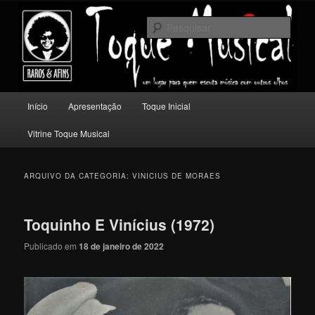
Pular
Pular
Um lugar para quem escuta música com outros olhos.
para
para
Pesqu
o
o
conteúdo
conteúdo
Toque Musical
principal
secundário
Menu
Início
Apresentação
Toque Inicial
principal
Vitrine Toque Musical
ARQUIVO DA CATEGORIA:
VINICIUS DE MORAES
Toquinho E Vinícius (1972)
Publicado em
18 de janeiro de 2022