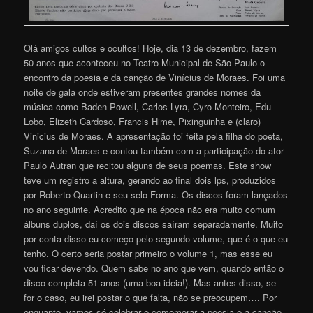
Olá amigos cultos e ocultos! Hoje, dia 13 de dezembro, fazem
50 anos que aconteceu no Teatro Municipal de São Paulo o
encontro da poesia e da canção de Vinícius de Moraes. Foi uma
noite de gala onde estiveram presentes grandes nomes da
música como Baden Powell, Carlos Lyra, Cyro Monteiro, Edu
Lobo, Elizeth Cardoso, Francis Hime, Pixinguinha e (claro)
Vinicius de Moraes. A apresentação foi feita pela filha do poeta,
Suzana de Moraes e contou também com a participação do ator
Paulo Autran que recitou alguns de seus poemas. Este show
teve um registro a altura, gerando ao final dois lps, produzidos
por Roberto Quartin e seu selo Forma. Os discos foram lançados
no ano seguinte. Acredito que na época não era muito comum
álbuns duplos, daí os dois discos saíram separadamente. Muito
por conta disso eu começo pelo segundo volume, que é o que eu
tenho. O certo seria postar primeiro o volume 1, mas esse eu
vou ficar devendo. Quem sabe no ano que vem, quando então o
disco completa 51 anos (uma boa ideia!). Mas antes disso, se
for o caso, eu irei postar o que falta, não se preocupem…. Por
enquanto, vamos só celebrar e comemorar a poesia e a canção