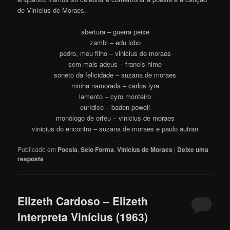
de Vinícius de Morae
s
.
abertura – guerra peixe
zambi – edu lobo
pedro, meu filho – vinicius de moraes
sem mais adeus – francis hime
soneto da felicidade – suzana de moraes
minha namorada – carlos lyra
lamento – cyro monteiro
eurídice – baden powell
monólogo de orfeu – vinicius de moraes
vinicius do encontro – suzana de moraes e paulo autran
.
Publicado em
Poesia
,
Selo Forma
,
Vinicius de Moraes
|
Deixe uma
resposta
Elizeth Cardoso – Elizeth
Interpreta Vinícius (1963)