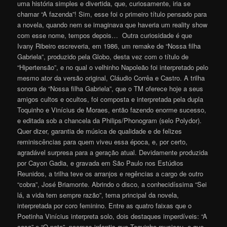
uma história simples e divertida, que, curiosamente, iria se
chamar “A fazenda”! Sim, esse foi o primeiro título pensado para
a novela, quando nem se imaginava que haveria um reality show
com esse nome, tempos depois… Outra curiosidade é que
Ivany Ribeiro escreveria, em 1986, um remake de “Nossa filha
Gabriela”, produzido pela Globo, desta vez com o título de
“Hipertensão”, e no qual o velhinho Napoleão foi interpretado pelo
mesmo ator da versão original, Cláudio Corrêa e Castro. A trilha
sonora de “Nossa filha Gabriela”, que o TM oferece hoje a seus
amigos cultos e ocultos, foi composta e interpretada pela dupla
Toquinho e Vinícius de Moraes, então fazendo enorme sucesso,
e editada sob a chancela da Philips/Phonogram (selo Polydor).
Quer dizer, garantia de música de qualidade e de felizes
reminiscências para quem viveu essa época, e, por certo,
agradável surpresa para a geração atual. Devidamente produzida
por Cayon Gadia, e gravada em São Paulo nos Estúdios
Reunidos, a trilha teve os arranjos e regências a cargo de outro
“cobra”, José Briamonte. Abrindo o disco, a conhecidíssima “Sei
lá, a vida tem sempre razão”, tema principal da novela,
interpretada por coro feminino. Entre as quatro faixas que o
Poetinha Vinícius interpreta solo, dois destaques imperdíveis: “A
casa” e “O pato”, poemas infantis que Toquinho musicou, e que